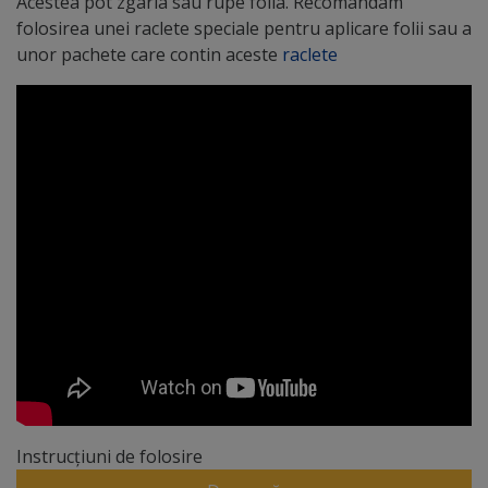
Acestea pot zgâria sau rupe folia. Recomandam
folosirea unei raclete speciale pentru aplicare folii sau a
unor pachete care contin aceste
raclete
Instrucțiuni de folosire