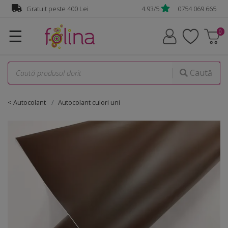
Gratuit peste 400 Lei
4.93/5
0754 069 665
☰
Caută
< Autocolant
Autocolant culori uni