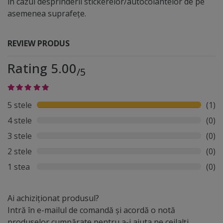
în cazul desprinderii stickerelor/autocolantelor de pe
asemenea suprafețe.
REVIEW PRODUS
Rating 5.00
/5
5 stele
(1)
4 stele
(0)
3 stele
(0)
2 stele
(0)
1 stea
(0)
Ai achiziționat produsul?
Intră în e-mailul de comandă și acordă o notă
produselor cumpărate pentru a-i ajuta pe ceilalți