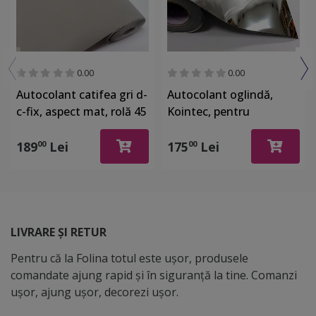
0.00
0.00
Autocolant catifea gri d-
Autocolant oglindă,
c-fix, aspect mat, rolă 45
Kointec, pentru
cm x 5 metri
suprafeţe din sticlă,
plexiglass, plastic, rolă
189
Lei
175
Lei
00
00
de 63x200cm
LIVRARE ȘI RETUR
Pentru că la Folina totul este ușor, produsele
comandate ajung rapid și în siguranță la tine. Comanzi
ușor, ajung ușor, decorezi ușor.