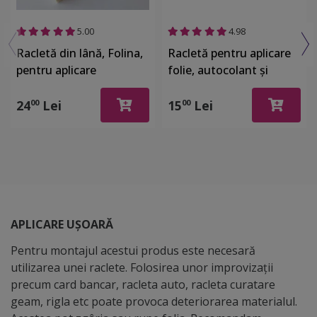
5.00
4.98
Racletă din lână, Folina,
Racletă pentru aplicare
pentru aplicare
folie, autocolant şi
autocolant şi stickere,
stickere, din plastic cu o
10 x 7 cm
latură cu pâslă
24
Lei
15
Lei
00
00
APLICARE UȘOARĂ
Pentru montajul acestui produs este necesară
utilizarea unei raclete. Folosirea unor improvizații
precum card bancar, racleta auto, racleta curatare
geam, rigla etc poate provoca deteriorarea materialul.