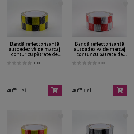
Bandă reflectorizantă
Bandă reflectorizantă
autoadezivă de marcaj
autoadezivă de marcaj
contur cu pătrate de
contur cu pătrate de
culoare galben-negru
culoare alb-roșu pentru
0.00
0.00
pentru siguranța
siguranța rutieră, rolă 5
rutieră, rolă 5 cm x 5 m
cm x 5 m
40
Lei
40
Lei
00
00