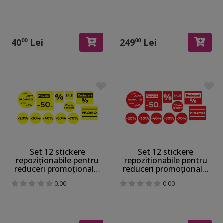
cm x 5 m
40
Lei
249
Lei
00
00
Set 12 stickere
Set 12 stickere
repoziționabile pentru
repoziționabile pentru
reduceri promoționale,
reduceri promoționale,
culoare galbenă, Folina,
culoare roșie, Folina,
0.00
0.00
racletă aplicare inclusă
racletă aplicare inclusă