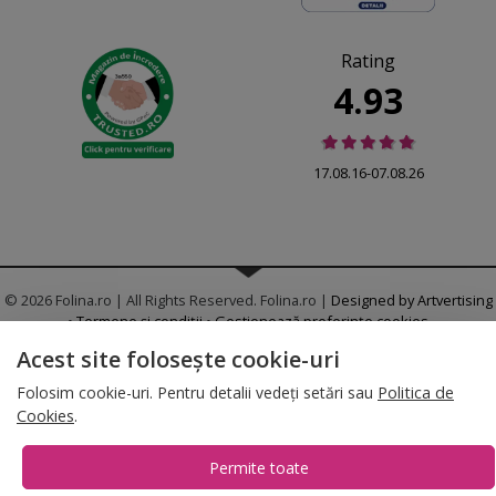
Rating
4.93
17.08.16-07.08.26
© 2026 Folina.ro | All Rights Reserved. Folina.ro |
Designed by Artvertising
•
Termene și condiții
•
Gestionează preferințe cookies
Acest site folosește cookie-uri
T:
+4 0754.069.667
Folosim cookie-uri. Pentru detalii vedeți setări sau
Politica de
Cookies
.
Permite toate