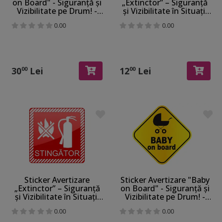
on Board" - Siguranță și
„Extinctor” – Siguranță
Vizibilitate pe Drum! -
și Vizibilitate în Situații
set de 2 bucăți, racletă
de Urgență
0.00
0.00
de aplicare inclusă
30
Lei
12
Lei
00
00
Sticker Avertizare
Sticker Avertizare "Baby
„Extinctor” – Siguranță
on Board" - Siguranță și
și Vizibilitate în Situații
Vizibilitate pe Drum! -
de Urgență
set de 2 bucăți
0.00
0.00