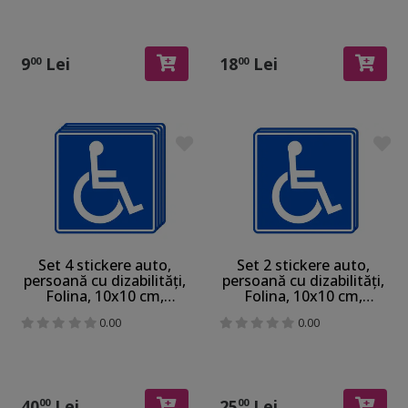
9
Lei
18
Lei
00
00
Set 4 stickere auto,
Set 2 stickere auto,
persoană cu dizabilități,
persoană cu dizabilități,
Folina, 10x10 cm,
Folina, 10x10 cm,
racletă de aplicare
racletă de aplicare
0.00
0.00
inclusă
inclusă
40
Lei
25
Lei
00
00