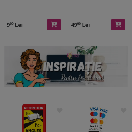
rutieră, material
reflectorizant, 17x25 cm
9
Lei
49
Lei
00
00