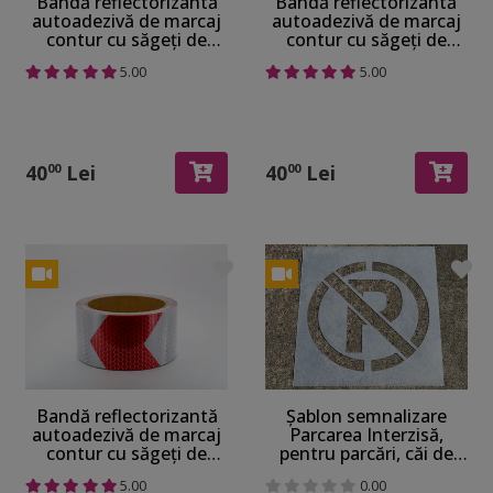
Bandă reflectorizantă
Bandă reflectorizantă
autoadezivă de marcaj
autoadezivă de marcaj
contur cu săgeți de
contur cu săgeți de
culoare galben-negru
culoare galben-roșu
5.00
5.00
pentru siguranța
pentru siguranța
rutieră, rolă 5 cm x 5 m
rutieră, rolă 5 cm x 5 m
40
Lei
40
Lei
00
00
Bandă reflectorizantă
Șablon semnalizare
autoadezivă de marcaj
Parcarea Interzisă,
contur cu săgeți de
pentru parcări, căi de
culoare alb-roșu pentru
acces, rampe și intrări,
5.00
0.00
siguranța rutieră, rolă 5
100x100 cm