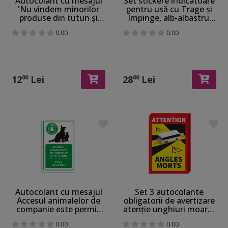
Autocolant cu mesajul
Set stickere indicatoare
'Nu vindem minorilor
pentru ușă cu Trage și
produse din tutun și
Împinge, alb-albastru,
alcool', color, Folina,
Folina, 15x6 cm
0.00
0.00
15x20 cm
12
Lei
28
Lei
00
00
Autocolant cu mesajul
Set 3 autocolante
Accesul animalelor de
obligatorii de avertizare
companie este permis
atenție unghiuri moarte
15x23 cm
transportul de persoane
0.00
0.00
FR pentru siguranța