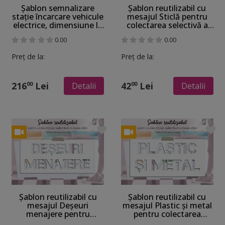
Șablon semnalizare
Șablon reutilizabil cu
stație încarcare vehicule
mesajul Sticlă pentru
electrice, dimensiune la
colectarea selectivă a
comandă
deșeurilor pentru
0.00
0.00
containere, tomberoane
și pubele, dimensiune la
Preț de la:
Preț de la:
comandă
216
Lei
42
Lei
00
00
Detalii
Detalii
Șablon reutilizabil cu
Șablon reutilizabil cu
mesajul Deșeuri
mesajul Plastic și metal
menajere pentru
pentru colectarea
colectarea selectivă a
selectivă a deșeurilor