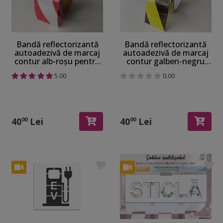
Bandă reflectorizantă
Bandă reflectorizantă
autoadezivă de marcaj
autoadezivă de marcaj
contur alb-roșu pentru
contur galben-negru
siguranța rutieră, rolă 5
pentru siguranța
5.00
0.00
cm x 5 m
rutieră, rolă 5 cm x 5 m
40
Lei
40
Lei
00
00