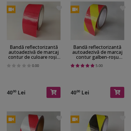
Bandă reflectorizantă
Bandă reflectorizantă
autoadezivă de marcaj
autoadezivă de marcaj
contur de culoare roșie
contur galben-roșu
pentru siguranța
pentru siguranța
0.00
5.00
rutieră, rolă 5 cm x 5 m
rutieră, rolă 5 cm x 5 m
40
Lei
40
Lei
00
00