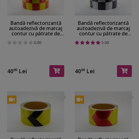
Bandă reflectorizantă
Bandă reflectorizantă
autoadezivă de marcaj
autoadezivă de marcaj
contur cu pătrate de
contur cu pătrate de
culoare galben-roșu
culoare alb-negru
0.00
5.00
pentru siguranța
pentru siguranța
rutieră, rolă 5 cm x 5 m
rutieră, rolă 5 cm x 5 m
40
Lei
40
Lei
00
00