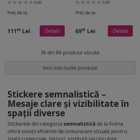
0.00
0.00
deșeurilor pentru
pentru containere,
containere, tomberoane
tomberoane și pubele,
Preț de la:
Preț de la:
și pubele, dimensiune la
dimensiune la comandă
comandă
111
Lei
69
Lei
00
93
Detalii
Detalii
36 din 86 produse văzute
Vezi mai multe produse
Stickere semnalistică –
Mesaje clare și vizibilitate în
spații diverse
Stickerele din categoria
semnalistică
de la Folina
oferă soluții eficiente de comunicare vizuală pentru
spații comerciale, birouri, instituții sau locuințe.