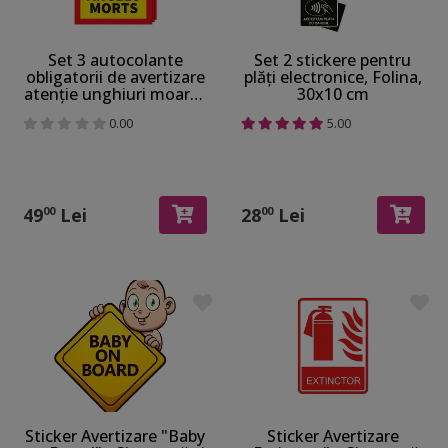
Set 3 autocolante
Set 2 stickere pentru
obligatorii de avertizare
plăți electronice, Folina,
atenție unghiuri moarte
30x10 cm
FR pentru siguranța
0.00
5.00
rutieră, material
reflectorizant, 17x25 cm
49
Lei
28
Lei
00
00
Sticker Avertizare "Baby
Sticker Avertizare