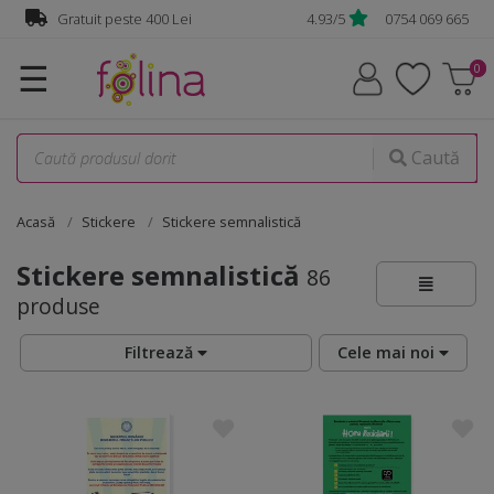
Gratuit peste 400 Lei
4.93/5
0754 069 665
☰
Caută
Acasă
Stickere
Stickere semnalistică
Stickere semnalistică
86
produse
Filtrează
Cele mai noi