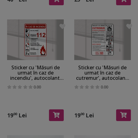
Sticker cu 'Măsuri de
Sticker cu 'Măsuri de
urmat în caz de
urmat în caz de
incendiu', autocolant,
cutremur', autocolant,
216 x 148 mm
format A5 - 210 x 148
0.00
0.00
mm
19
Lei
19
Lei
00
00