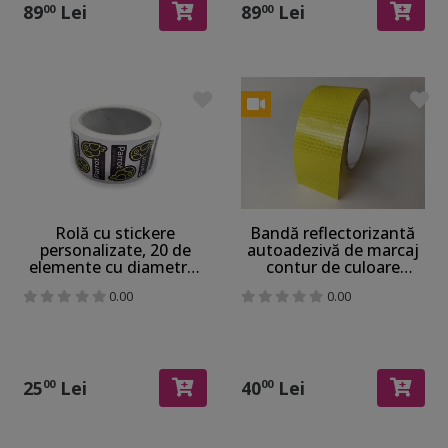
89
Lei
89
Lei
00
00
Rolă cu stickere
Bandă reflectorizantă
personalizate, 20 de
autoadezivă de marcaj
elemente cu diametrul
contur de culoare
de 45 mm
galbenă pentru
0.00
0.00
siguranța rutieră, rolă 5
cm x 5 m
25
Lei
40
Lei
00
00