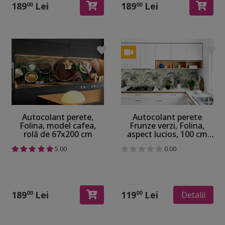
189
Lei
189
Lei
00
00
Autocolant perete,
Autocolant perete
Folina, model cafea,
Frunze verzi, Folina,
rolă de 67x200 cm
aspect lucios, 100 cm
lăţime
5.00
0.00
189
Lei
119
Lei
00
00
Detalii