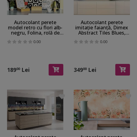
Autocolant perete
Autocolant perete
model retro cu flori alb-
imitaţie faianţă, Dimex
negru, Folina, rolă de
Abstract Tiles Blues,
67x200 cm
rezistent la apă şi
0.00
0.00
căldură, rolă de 60x350
cm
189
Lei
349
Lei
00
00