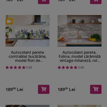
Autocolant perete
Autocolant perete,
contrablat bucătărie,
Folina, model cărămidă
model flori de
vintage milaneză, rolă
primăvară, autoadeziv,
de 67x200 cm
5.00
5.00
rezistent la apă și
căldură, rolă de 67x200
cm
189
Lei
189
Lei
00
00