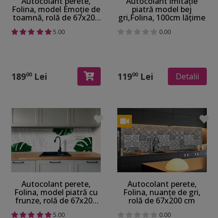
Autocolant perete,
Autocolant imitație
Folina, model Emoție de
piatră model bej
toamnă, rolă de 67x200
gri,Folina, 100cm lățime
cm
5.00
0.00
189
Lei
119
Lei
00
00
Detalii
Autocolant perete,
Autocolant perete,
Folina, model piatră cu
Folina, nuanțe de gri,
frunze, rolă de 67x200
rolă de 67x200 cm
cm
5.00
0.00