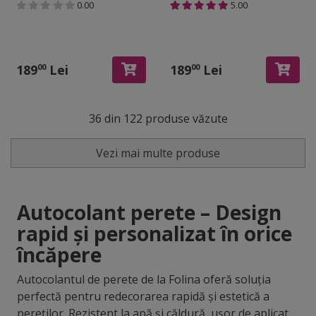
0.00
5.00
cm, cu racletă şi cutter
incluse
189
Lei
189
Lei
00
00
36 din 122 produse văzute
Vezi mai multe produse
Autocolant perete – Design
rapid și personalizat în orice
încăpere
Autocolantul de perete de la Folina oferă soluția
perfectă pentru redecorarea rapidă și estetică a
pereților. Rezistent la apă și căldură, ușor de aplicat