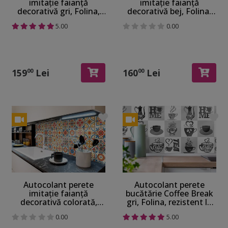
imitaţie faianţă
imitaţie faianţă
decorativă gri, Folina,
decorativă bej, Folina,
rezistent la apă şi
rezistent la apă şi
5.00
0.00
căldură, rolă de 67x200
căldură, rolă de 67x200
cm
cm
159
Lei
160
Lei
00
00
Autocolant perete
Autocolant perete
imitaţie faianţă
bucătărie Coffee Break
decorativă colorată,
gri, Folina, rezistent la
Folina, rezistent la apă
apă şi căldură, rolă de
0.00
5.00
şi căldură, rolă de
67x200 cm