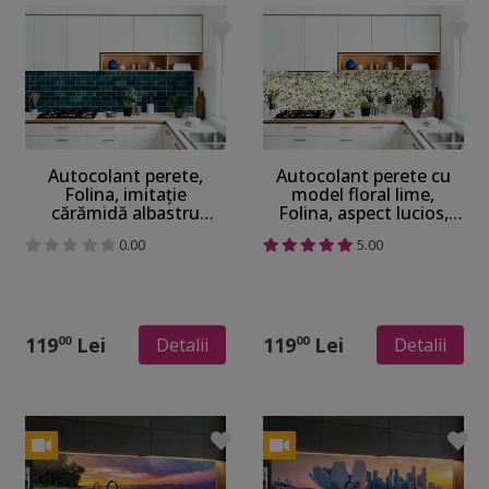
Autocolant perete,
Autocolant perete cu
Folina, imitaţie
model floral lime,
cărămidă albastru
Folina, aspect lucios,
verzui, tapet autoadeziv
100 cm lăţime
0.00
5.00
din PVC cu lăţime de
100 cm
119
Lei
119
Lei
00
00
Detalii
Detalii