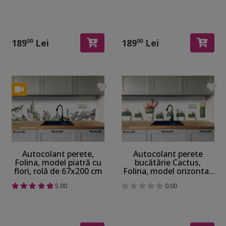
189
Lei
189
Lei
00
00
Autocolant perete,
Autocolant perete
Folina, model piatră cu
bucătărie Cactus,
flori, rolă de 67x200 cm
Folina, model orizontal,
rolă de 67x200 cm
5.00
0.00