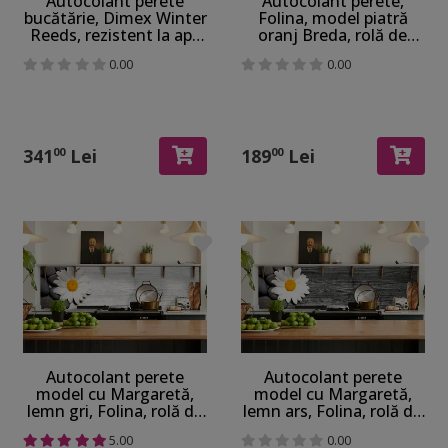
Autocolant perete
Autocolant perete,
bucătărie, Dimex Winter
Folina, model piatră
Reeds, rezistent la apă
oranj Breda, rolă de
şi căldură, rolă de
67x200 cm
0.00
0.00
60x350 cm
341
Lei
189
Lei
00
00
Autocolant perete
Autocolant perete
model cu Margaretă,
model cu Margaretă,
lemn gri, Folina, rolă de
lemn ars, Folina, rolă de
67x200 cm
67x200 cm
5.00
0.00