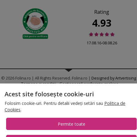
Rating
4.93
17.08.16-08.08.26
© 2026 Folina.ro | All Rights Reserved. Folina.ro |
Designed by Artvertising
•
Termene și condiții
•
Gestionează preferințe cookies
Acest site folosește cookie-uri
T:
+4 0754.069.667
Folosim cookie-uri. Pentru detalii vedeți setări sau
Politica de
Cookies
.
Permite toate