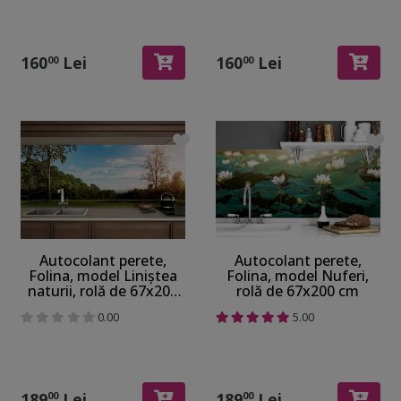
67x200 cm
160
Lei
160
Lei
00
00
Autocolant perete,
Autocolant perete,
Folina, model Liniștea
Folina, model Nuferi,
naturii, rolă de 67x200
rolă de 67x200 cm
cm
0.00
5.00
189
Lei
189
Lei
00
00