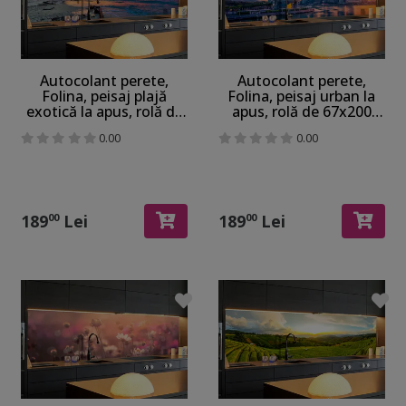
Autocolant perete,
Autocolant perete,
Folina, peisaj plajă
Folina, peisaj urban la
exotică la apus, rolă de
apus, rolă de 67x200
67x200 cm, cu racletă şi
cm, cu racletă şi cutter
0.00
0.00
cutter incluse
incluse
189
Lei
189
Lei
00
00