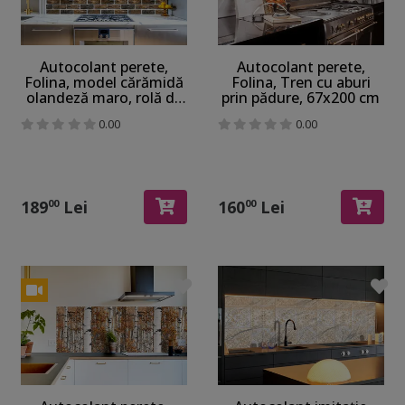
Autocolant perete,
Autocolant perete,
Folina, model cărămidă
Folina, Tren cu aburi
olandeză maro, rolă de
prin pădure, 67x200 cm
67x200 cm
0.00
0.00
189
Lei
160
Lei
00
00