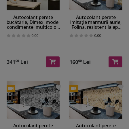
Autocolant perete
Autocolant perete
bucătărie, Dimex, model
imitaţie marmură aurie,
condimente, multicolor,
Folina, rezistent la apă
rezistent la apă şi
şi căldură, rolă de
0.00
0.00
căldură, rolă de 60x350
67x200 cm
cm
341
Lei
160
Lei
00
00
Autocolant perete
Autocolant perete