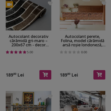
Autocolant decorativ
Autocolant perete,
cărămidă gri-maro –
Folina, model cărămidă
200x67 cm - decor
arsă roșie londoneză,
perete contrablat,
rolă de 67x200 cm
5.00
0.00
rezistent la căldură și
umiditate
189
Lei
189
Lei
00
00