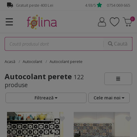
Gratuit peste 400 Lei
4.93/5
0754 069 665
☰
Caută
Acasă
Autocolant
Autocolant perete
Autocolant perete
122
produse
Filtrează
Cele mai noi