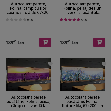
Autocolant perete,
Autocolant perete,
Folina, camp cu flori
Folina, peisaj dealuri
cosmos, rolă de 67x200
verzi la răsăritul
cm
soarelui, rolă de 67x200
0.00
5.00
cm
189
Lei
189
Lei
00
00
Autocolant perete
Autocolant perete
bucătărie, Folina, peisaj
bucătărie, Folina,
câmp cu lavandă la
fluture lila, 67x200 cm
apus, rolă de 67x200