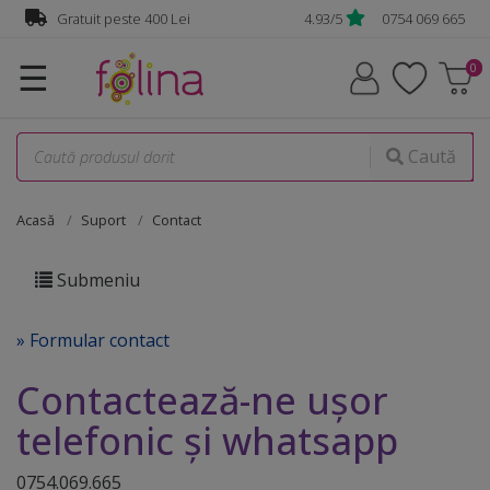
Gratuit peste 400 Lei
4.93/5
0754 069 665
☰
Caută
Acasă
Suport
Contact
Submeniu
» Formular contact
Contactează-ne ușor
telefonic și whatsapp
0754.069.665