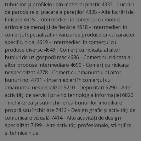
tuburilor și profilelor din material plastic 4333 - Lucrări
de pardosire și placare a pereților 4335 - Alte lucrări de
finisare 4615 - Intermedieri în comerțul cu mobilă,
articole de menaj și de fierărie 4618 - Intermedieri în
comerțul specializat în vânzarea produselor cu caracter
specific, n.c.a. 4619 - Intermedieri în comerțul cu
produse diverse 4649 - Comerț cu ridicata al altor
bunuri de uz gospodăresc 4686 - Comerț cu ridicata al
altor produse intermediare 4690 - Comerț cu ridicata
nespecializat 4778 - Comerț cu amănuntul al altor
bunuri noi 4791 - Intermedieri în comerțul cu
amănuntul nespecializat 5210 - Depozitări 6290 - Alte
activități de servicii privind tehnologia informației 6820
- închirierea și subînchirierea bunurilor imobiliare
proprii sau închiriate 7412 - Design grafic și activități de
comunicare vizuală 7414 - Alte activități de design
specializat 7499 - Alte activități profesionale, stiințifice
și tehnice n.c.a.