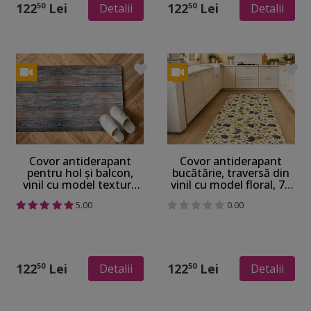
122
Lei
122
Lei
50
50
Detalii
Detalii
Covor antiderapant
Covor antiderapant
pentru hol și balcon,
bucătărie, traversă din
vinil cu model textură
vinil cu model floral, 70
lemn, 70 cm lățime
cm lățime
5.00
0.00
122
Lei
122
Lei
50
50
Detalii
Detalii