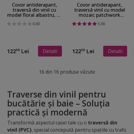
Covor antiderapant,
Covor antiderapant,
traversă din vinil cu
traversă vinil cu model
model floral albastru, 70
mozaic patchwork
cm lățime
albastru, 70 cm lățime
0.00
5.00
122
Lei
122
Lei
50
50
Detalii
Detalii
16 din 16 produse văzute
Traverse din vinil pentru
bucătărie și baie – Soluția
practică și modernă
Transformă aspectul casei tale cu o
traversă din
vinil (PVC)
, special concepută pentru spațiile cu trafic