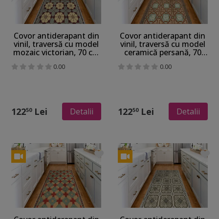
Covor antiderapant din
Covor antiderapant din
vinil, traversă cu model
vinil, traversă cu model
mozaic victorian, 70 cm
ceramică persană, 70
lățime
cm lățime
0.00
0.00
122
Lei
122
Lei
50
50
Detalii
Detalii