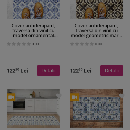
Covor antiderapant,
Covor antiderapant,
traversă din vinil cu
traversă din vinil cu
model ornamental
model geometric maro,
albastru, 70 cm lățime
70 cm lățime
0.00
0.00
122
Lei
122
Lei
50
50
Detalii
Detalii