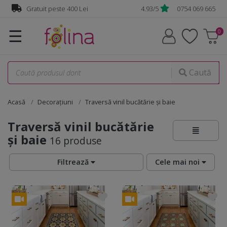
Gratuit peste 400 Lei
4.93/5
0754 069 665
☰
Caută
Acasă
Decorațiuni
Traversă vinil bucătărie și baie
Traversă vinil bucătărie
și baie
16 produse
Filtrează
Cele mai noi