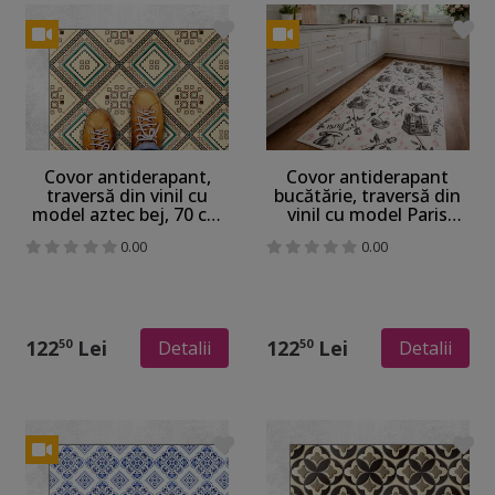
Covor antiderapant,
Covor antiderapant
traversă din vinil cu
bucătărie, traversă din
model aztec bej, 70 cm
vinil cu model Paris
lățime
Romance, 70 cm lățime
0.00
0.00
122
Lei
122
Lei
50
50
Detalii
Detalii