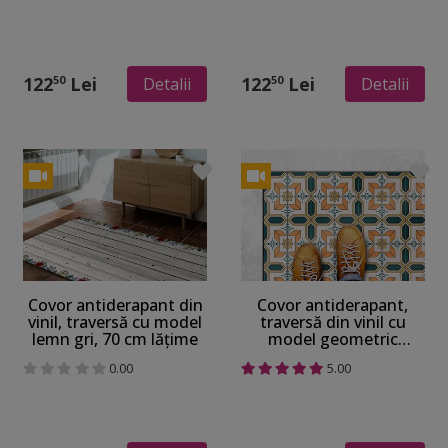
122
Lei
122
Lei
50
50
Detalii
Detalii
Covor antiderapant din
Covor antiderapant,
vinil, traversă cu model
traversă din vinil cu
lemn gri, 70 cm lățime
model geometric
colorat, 70 cm lățime
0.00
5.00