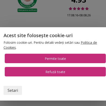
17.08.16-08.08.26
Acest site folosește cookie-uri
© 2026 Folina.ro | All Rights Reserved. Folina.ro |
Designed by Artvertising
Folosim cookie-uri. Pentru detalii vedeți setări sau
Politica de
•
Termene și condiții
•
Gestionează preferințe cookies
Cookies
.
T:
+4 0754.069.667
Permite toate
Refuză toate
1
Setari