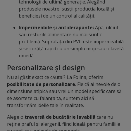
tehnologii de ultimă generație. Alegând
produsele noastre, susții producția locală și
beneficiezi de un control al calității.
Impermeabile și antiderapante:
Apa, uleiul
sau resturile alimentare nu mai sunt o
problemă. Suprafața din PVC este impermeabilă
și se curăță rapid cu un simplu mop sau o lavetă
umedă.
Personalizare și design
Nu ai găsit exact ce căutai? La Folina, oferim
posibilitate de personalizare
. Fie că ai nevoie de o
dimensiune atipică sau vrei un model specific care să
se asorteze cu faianța ta, suntem aici să
transformăm ideile tale în realitate.
Alege o
traversă de bucătărie lavabilă
care nu
reține praful și alergenii, fiind ideală pentru familiile
cu copii sau animale de companie.