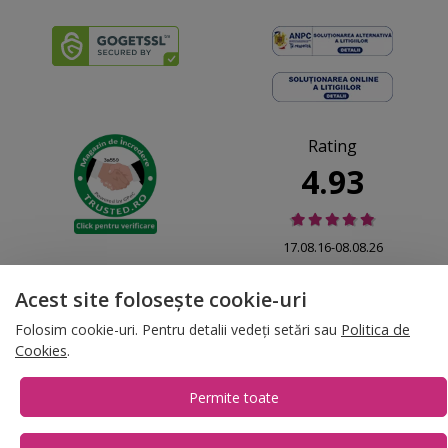
Rating
4.93
17.08.16-08.08.26
Acest site folosește cookie-uri
Folosim cookie-uri. Pentru detalii vedeți setări sau
Politica de
Cookies
.
© 2026 Folina.ro | All Rights Reserved. Folina.ro |
Designed by Artvertising
•
Termene și condiții
•
Gestionează preferințe cookies
Permite toate
T:
+4 0754.069.667