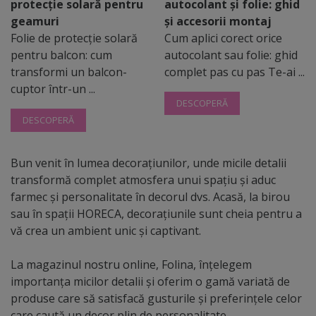
protecție solară pentru
autocolant și folie: ghid
geamuri
și accesorii montaj
Folie de protecție solară
Cum aplici corect orice
pentru balcon: cum
autocolant sau folie: ghid
transformi un balcon-
complet pas cu pas Te-ai ...
cuptor într-un ...
DESCOPERĂ
DESCOPERĂ
Bun venit în lumea decoraţiunilor, unde micile detalii
transformă complet atmosfera unui spațiu și aduc
farmec și personalitate în decorul dvs. Acasă, la birou
sau în spații HORECA, decoraţiunile sunt cheia pentru a
vă crea un ambient unic și captivant.
La magazinul nostru online, Folina, înțelegem
importanța micilor detalii și oferim o gamă variată de
produse care să satisfacă gusturile și preferințele celor
care caută un decor plin de personalitate.