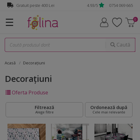
Gratuit peste 400 Lei
4.93/5
0754 069 665
☰
Caută
Acasă
Decorațiuni
Decorațiuni
Oferta Produse
Filtrează
Ordonează după
Alege filtre
Cele mai relevante