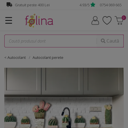
Gratuit peste 400 Lei
4.93/5
0754 069 665
☰
Caută
< Autocolant
Autocolant perete