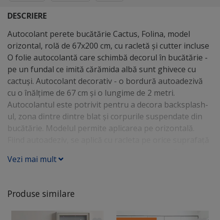
DESCRIERE
Autocolant perete bucătărie Cactus, Folina, model
orizontal, rolă de 67x200 cm, cu racletă şi cutter incluse
O folie autocolantă care schimbă decorul în bucătărie -
pe un fundal ce imită cărămida albă sunt ghivece cu
cactuşi. Autocolant decorativ - o bordură autoadezivă
cu o înălţime de 67 cm şi o lungime de 2 metri.
Autocolantul este potrivit pentru a decora backsplash-
ul, zona dintre dintre blat şi corpurile suspendate din
bucătărie. Modelul permite aplicarea pe orizontală.
Fiind autoadeziv, se aplică cu racleta pe orice suprafaţă
netedă: lemn, plastic, ceramică, perete, sticlă. Printul
Vezi mai mult
este laminat, fapt ce asigură o bună rezistenţă în timp
şi o întreţinere uşoară. Caracteristici şi avantaje
autocolant perete - autoadeziv - aplicare uşoară -
Produse similare
material lavabil - rezistent la umiditate - rezistent la
căldură ( temperaturi de până la 70 grade celsius ) - se