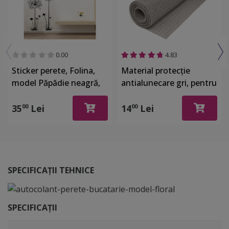
0.00
4.83
Sticker perete, Folina,
Material protecţie
model Păpădie neagră,
antialunecare gri, pentru
120 cm înălţime
sertare şi rafturi, rolă de
60x100 cm
35
Lei
14
Lei
00
00
SPECIFICAȚII TEHNICE
SPECIFICAȚII