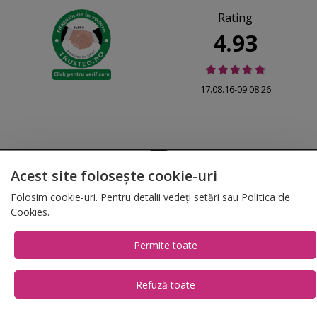
Rating
4.93
17.08.16-09.08.26
© 2026 Folina.ro | All Rights Reserved. Folina.ro |
Designed by Artvertising
Acest site folosește cookie-uri
•
Termene și condiții
•
Gestionează preferințe cookies
Folosim cookie-uri. Pentru detalii vedeți setări sau
Politica de
T:
+4 0754.069.667
Cookies
.
Permite toate
Refuză toate
1