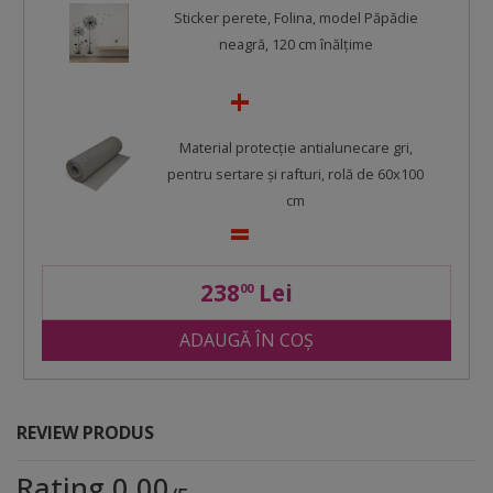
Sticker perete, Folina, model Păpădie
neagră, 120 cm înălţime
Material protecţie antialunecare gri,
pentru sertare şi rafturi, rolă de 60x100
cm
238
Lei
00
ADAUGĂ ÎN COȘ
REVIEW PRODUS
Rating 0.00