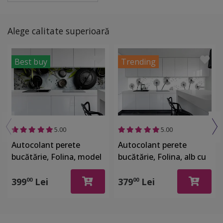
Alege calitate superioară
Best buy
Trending
5.00
5.00
Autocolant perete
Autocolant perete
bucătărie, Folina, model
bucătărie, Folina, alb cu
ceainice, rolă de 80x320
păpădii, rolă de 80x400
cm
cm, cu racletă şi cutter
399
Lei
379
Lei
00
00
incluse