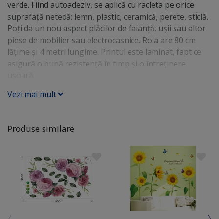
verde. Fiind autoadeziv, se aplică cu racleta pe orice
suprafaţă netedă: lemn, plastic, ceramică, perete, sticlă.
Poţi da un nou aspect plăcilor de faianţă, uşii sau altor
piese de mobilier sau electrocasnice. Rola are 80 cm
lăţime şi 4 metri lungime. Printul este laminat, fapt ce
asigură o bună rezistenţă în timp şi o întreţinere
uşoară.
Vezi mai mult
Produse similare