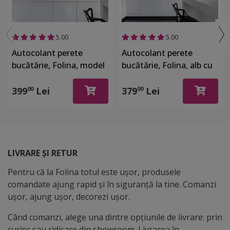
5.00
5.00
Autocolant perete
Autocolant perete
bucătărie, Folina, model
bucătărie, Folina, alb cu
ceainice, rolă de 80x320
păpădii, rolă de 80x400
cm
cm, cu racletă şi cutter
399
Lei
379
Lei
00
00
incluse
LIVRARE ȘI RETUR
Pentru că la Folina totul este ușor, produsele
comandate ajung rapid și în siguranță la tine. Comanzi
ușor, ajung ușor, decorezi ușor.
Când comanzi, alege una dintre opțiunile de livrare: prin
curier sau ridicare din showroom. Livrarea în