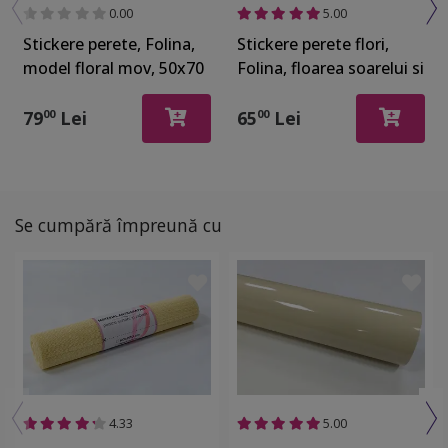
0.00
5.00
Stickere perete, Folina,
Stickere perete flori,
model floral mov, 50x70
Folina, floarea soarelui si
cm
fluturi, 60x90 cm
79
Lei
65
Lei
00
00
Se cumpără împreună cu
4.33
5.00