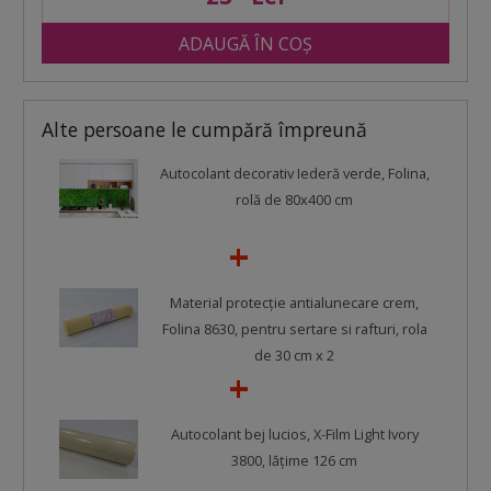
ADAUGĂ ÎN COȘ
Alte persoane le cumpără împreună
Autocolant decorativ Iederă verde, Folina,
rolă de 80x400 cm
Material protecţie antialunecare crem,
Folina 8630, pentru sertare si rafturi, rola
de 30 cm x 2
Autocolant bej lucios, X-Film Light Ivory
3800, lățime 126 cm