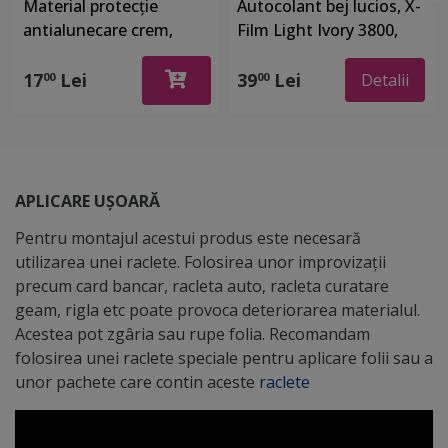
Material protecţie
Autocolant bej lucios, X-
antialunecare crem,
Film Light Ivory 3800,
Folina 8630, pentru
lățime 126 cm
sertare si rafturi, rola de
17
Lei
39
Lei
00
00
Detalii
30 cm x 2 metri
APLICARE UȘOARĂ
Pentru montajul acestui produs este necesară
utilizarea unei raclete. Folosirea unor improvizații
precum card bancar, racleta auto, racleta curatare
geam, rigla etc poate provoca deteriorarea materialul.
Acestea pot zgâria sau rupe folia. Recomandam
folosirea unei raclete speciale pentru aplicare folii sau a
unor pachete care contin aceste
raclete