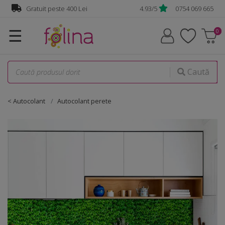
Gratuit peste 400 Lei
4.93/5
0754 069 665
☰
Caută
< Autocolant
Autocolant perete