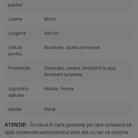
pachet
Latime
80 cm
Lungime
400 cm
Utilizat
Bucatarie, Spatiu comercial
pentru
Proprietati
Detasabil, Lavabil, Rezistent la apa,
Rezistent la lumina
Suprafata
Mobila, Perete
aplicare
Model
Floral
ATENȚIE!
- În cazul în care peretele pe care urmează să
lipiți stickerele/autocolantul este dat cu var ce conține