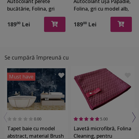
Autocolant perete
Autocolant uşă Păpădie,
bucătărie, Folina, gri
Folina, gri cu model alb,
detalii rustice, rola de
rola de 92x205 cm
67x200 cm
189
Lei
189
Lei
00
00
Se cumpără împreună cu
Must have
0.00
5.00
Tapet baie cu model
Lavetă microfibră, Folina
abstract, material Brush
Cleaning, pentru