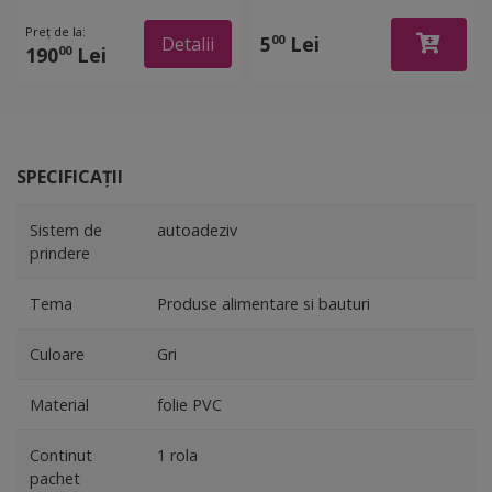
cu Water System
bucatărie, 40x40 cm
Preț de la:
rezistent la apă
5
Lei
00
Detalii
190
Lei
00
SPECIFICAȚII
Sistem de
autoadeziv
prindere
Tema
Produse alimentare si bauturi
Culoare
Gri
Material
folie PVC
Continut
1 rola
pachet