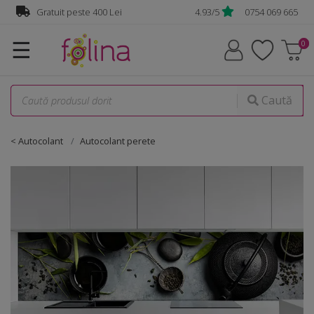
Gratuit peste 400 Lei
4.93/5
0754 069 665
☰
Caută
< Autocolant
Autocolant perete