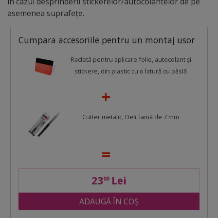
în cazul desprinderii stickerelor/autocolantelor de pe
asemenea suprafețe.
Cumpara accesoriile pentru un montaj usor
Racletă pentru aplicare folie, autocolant şi
stickere, din plastic cu o latură cu pâslă
Cutter metalic, Deli, lamă de 7 mm
23
Lei
00
ADAUGĂ ÎN COȘ