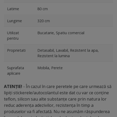
Latime
80 cm
Lungime
320 cm
Utilizat
Bucatarie, Spatiu comercial
pentru
Proprietati
Detasabil, Lavabil, Rezistent la apa,
Rezistent la lumina
Suprafata
Mobila, Perete
aplicare
ATENȚIE!
- În cazul în care peretele pe care urmează să
lipiți stickerele/autocolantul este dat cu var ce conține
teflon, silicon sau alte substanțe care prin natura lor
reduc aderența adezivilor, rezistența în timp a
produselor va fi afectată. Nu ne asumăm răspunderea