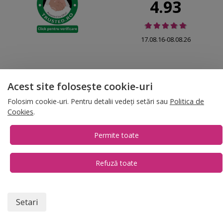
4.93
17.08.16-08.08.26
Acest site folosește cookie-uri
© 2026 Folina.ro | All Rights Reserved. Folina.ro |
Designed by Artvertising
Folosim cookie-uri. Pentru detalii vedeți setări sau
Politica de
•
Termene și condiții
•
Gestionează preferințe cookies
Cookies
.
T:
+4 0754.069.667
Permite toate
Refuză toate
1
Setari