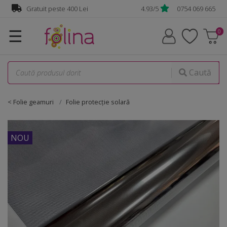
Gratuit peste 400 Lei
4.93/5
0754 069 665
☰
Caută
< Folie geamuri
Folie protecție solară
NOU