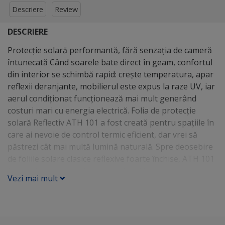
Descriere
Review
DESCRIERE
Protecție solară performantă, fără senzația de cameră
întunecată Când soarele bate direct în geam, confortul
din interior se schimbă rapid: crește temperatura, apar
reflexii deranjante, mobilierul este expus la raze UV, iar
aerul condiționat funcționează mai mult generând
costuri mari cu energia electrică. Folia de protecție
solară Reflectiv ATH 101 a fost creată pentru spațiile în
care ai nevoie de control termic eficient, dar vrei să
păstrezi cât mai multă lumină naturală. Spre deosebire
de foliile solare clasice reflexive foarte închise, ATH 101
folosește o structură microperforată argintie, care
Vezi mai mult
ajută la reducerea aportului de căldură, menținând în
același timp o transmisie luminoasă vizibilă ridicată.
Este o alegere foarte bună pentru locuințe, birouri,
vitrine, recepții, spații comerciale sau zone vitrate în