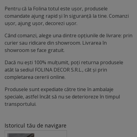
pentru aplicare: curăță foarte bine geamul înainte de
Pentru că la Folina totul este ușor, produsele
montaj elimină urmele de praf, grăsime sau alte urme
comandate ajung rapid și în siguranță la tine. Comanzi
pulverizează din belșug apa pe geam și pe partea cu
ușor, ajung ușor, decorezi ușor.
adeziv a foliei poziționează folia cu grijă pe sticlă
racletează uniform pentru eliminarea apei și a bulelor,
Când comanzi, alege una dintre opțiunile de livrare: prin
din centru spre margini evită curățarea agresivă
curier sau ridicare din showroom. Livrarea în
imediat după montaj Întreținerea se recomandă după
showroom se face gratuit.
aproximativ 30 de zile de la aplicare, pentru a permite
adezivului să se stabilizeze corect. O alegere smart
Dacă nu ești 100% mulțumit, poți returna produsele
pentru confort, design și eficiență Reflectiv ATH 101
atât la sediul FOLINA DECOR S.R.L., cât și prin
este potrivită pentru clienții care caută o folie solară de
completarea cererii online.
calitate profesională, nu doar o soluție decorativă
Produsele sunt expediate către tine în ambalaje
simplă. Este ideală dacă vrei să reduci căldura, să
speciale, astfel încât să nu se deterioreze în timpul
protejezi interiorul de razele UV și să păstrezi un spațiu
transportului.
luminos, modern și confortabil. Este o alegere foarte
bună pentru: locuințe cu ferestre mari apartamente
expuse la soare birouri luminoase spații comerciale cu
Istoricul tău de navigare
vitrine recepții și showroom-uri cafenele și restaurante
cu suprafețe vitrate O folie solară inovatoare pentru