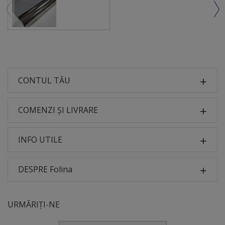
geamuri moderne Folia protecție solară Reflectiv ATH
101 aduce împreună performanța tehnică și confortul
vizual. Datorită structurii cu microperforații, reduce
eficient energia solară și radiațiile UV, dar păstrează
lumina naturală într-un mod mult mai plăcut decât
multe folii solare convenționale. Este o soluție
profesională pentru geamuri expuse la soare, potrivită
CONTUL TĂU
atât pentru locuințe, cât și pentru proiecte comerciale
unde confortul, estetica și performanța trebuie să se
COMENZI ȘI LIVRARE
completeze perfect.
INFO UTILE
DESPRE Folina
URMĂRIȚI-NE