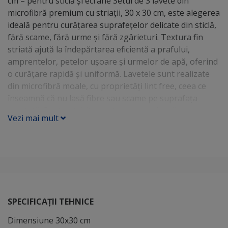
cm – pentru sticlă și ecrane Setul de 3 lavete din
microfibră premium cu striații, 30 x 30 cm, este alegerea
ideală pentru curățarea suprafețelor delicate din sticlă,
fără scame, fără urme și fără zgârieturi. Textura fin
striată ajută la îndepărtarea eficientă a prafului,
amprentelor, petelor ușoare și urmelor de apă, oferind
o curățare rapidă și uniformă. Lavetele sunt realizate
din microfibră moale, cu proprietăți lint free, ceea ce
înseamnă că nu lasă fibre sau scame pe suprafața
curățată. Sunt potrivite pentru geamuri, oglinzi,
Vezi mai mult
pahare, vitrine, ecrane, display-uri auto, telefoane,
tablete, laptopuri, ochelari, suprafețe lucioase și
obiecte decorative din sticlă. Datorită structurii din
microfibră, lavetele pot fi folosite atât uscate, pentru
ștergerea prafului și lustruire, cât și ușor umede,
pentru curățarea urmelor mai vizibile. Sunt reutilizabile,
lavabile și practice pentru utilizare zilnică acasă, la
SPECIFICAȚII TEHNICE
birou, în magazine, showroom-uri, saloane sau în
mașină. Beneficii principale Nu lasă scame pe sticlă,
Dimensiune 30x30 cm