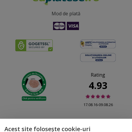
Mod de plată
Rating
4.93
17.08.16-09.08.26
Acest site folosește cookie-uri