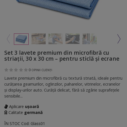
Set 3 lavete premium din microfibră cu
striații, 30 x 30 cm – pentru sticlă și ecrane
0
OPINII CLIENȚI
Lavete premium din microfibră cu textură striată, ideale pentru
curățarea geamurilor, oglinzilor, paharelor, vitrinelor, ecranelor
și display-urilor auto. Curăță delicat, fără să zgârie suprafețele
sensibile...
Aplicare
ușoară
Calitate
germană
ÎN STOC
Cod:
Glass01