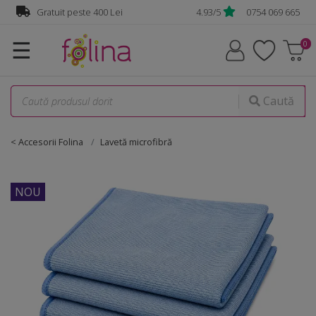
Gratuit peste 400 Lei
4.93/5
0754 069 665
☰
Caută
< Accesorii Folina
Lavetă microfibră
NOU