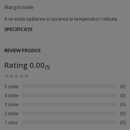
ecrane sau suprafețe lucioase Lint free – ideale pentru
Margini tivite
suprafețe sensibile Nu lasă urme dacă sunt folosite
corect Textură striată pentru curățare mai eficientă
A se evita spălarea si uscarea la temperaturi ridicate
Microfibră moale, delicată cu suprafețele Potrivite
SPECIFICAȚII
pentru sticlă, oglinzi, ecrane și vitrine Reutilizabile și
lavabile Dimensiune practică: 30 x 30 cm Set economic: 3
lavete incluse
REVIEW PRODUS
Rating 0.00
/5
5 stele
(0)
4 stele
(0)
3 stele
(0)
2 stele
(0)
1 stea
(0)