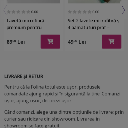
0.00
0.00
Lavetă microfibră
Set 2 lavete microfibră și
premium pentru
3 pămătufuri praf –
suprafețe ceramice,
curățare rapidă și
sticlă, electrocasnice,
eficientă
89
Lei
49
Lei
00
00
bundle set de 10 bucăți
LIVRARE ȘI RETUR
Pentru că la Folina totul este ușor, produsele
comandate ajung rapid și în siguranță la tine. Comanzi
ușor, ajung ușor, decorezi ușor.
Când comanzi, alege una dintre opțiunile de livrare: prin
curier sau ridicare din showroom. Livrarea în
showroom se face gratuit.