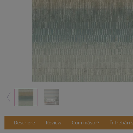
Descriere
Review
Cum măsor?
Întrebări 