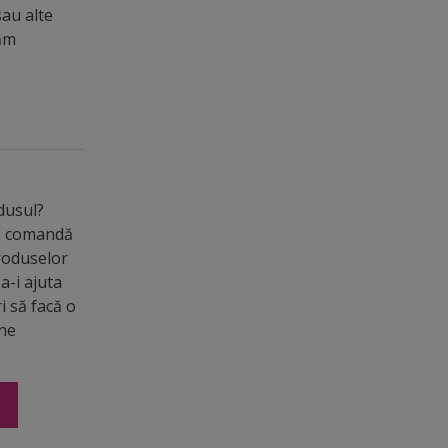
sau alte
măm
odusul?
de comandă
roduselor
a-i ajuta
ri să facă o
ine