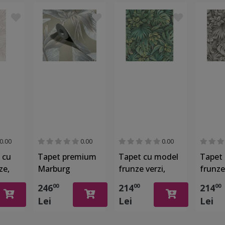
0.00
0.00
0.00
 cu
Tapet premium
Tapet cu model
Tapet
ze,
Marburg
frunze verzi,
frunze 
Whisper 36465
Marburg
Marbu
246
214
214
00
00
00
bej nisipiu cu
Botanica 33304
Botani
Lei
Lei
Lei
frunze tropicale
si efect texturat