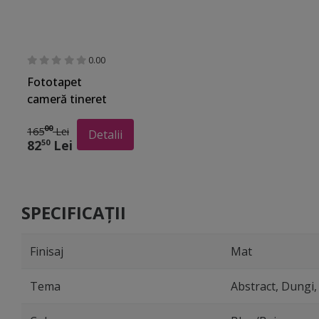
0.00
Fototapet
cameră tineret
Graffiti Art
00
165
Lei
150x250 cm
Detalii
82
Lei
50
SPECIFICAȚII
Finisaj
Mat
Tema
Abstract, Dungi,