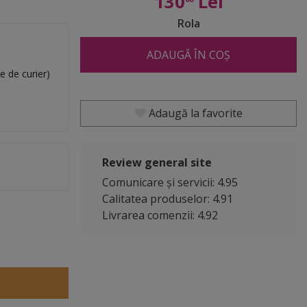
130
Lei
Rola
ADAUGĂ ÎN COȘ
e de curier)
Adaugă la favorite
Review general site
Comunicare și servicii: 4.95
Calitatea produselor: 4.91
Livrarea comenzii: 4.92