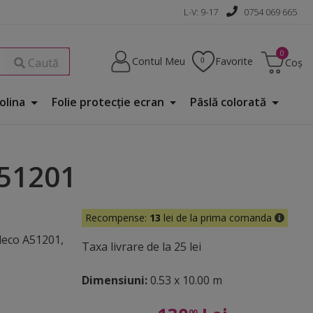
L-V: 9-17
0754 069 665
Contul Meu
Favorite
Caută
Coș
Folina
Folie protecţie ecran
Pâslă colorată
A51201
Recompense:
13
lei de la prima comanda
deco A51201,
Taxa livrare de la 25 lei
Dimensiuni:
0.53 x 10.00 m
00