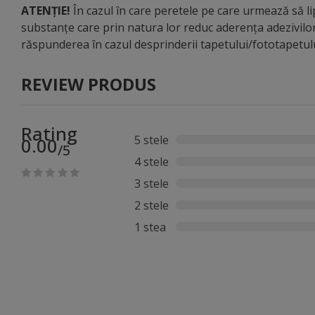
ATENȚIE!
În cazul în care peretele pe care urmează să lip
substanțe care prin natura lor reduc aderența adezivilo
răspunderea în cazul desprinderii tapetului/fototapetu
REVIEW PRODUS
Rating
5 stele
0.00
/5
4 stele
3 stele
2 stele
1 stea