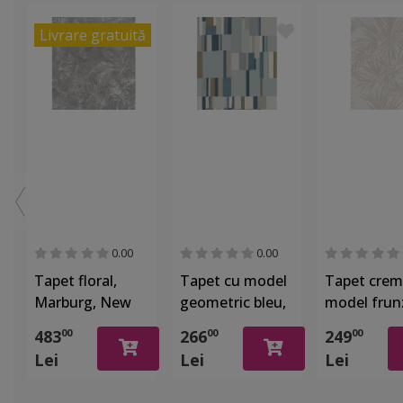
Livrare gratuită
0.00
0.00
Tapet floral,
Tapet cu model
Tapet crem
Marburg, New
geometric bleu,
model frun
Spirit 32752,
Home Design
Sirpi 24600
483
266
249
00
00
00
212x270 cm
24944
Lei
Lei
Lei