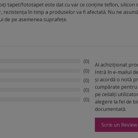
iți tapet/fototapet este dat cu var ce conține teflon, silicon 
r, rezistența în timp a produselor va fi afectată. Nu ne asu
lui de pe asemenea suprafețe.
(0)
Ai achiziționat pr
(0)
Intră în e-mailul 
și acordă o notă p
(0)
cumpărate pentru 
(0)
pe ceilalți utilizato
(0)
alegere la fel de b
documentată.
Scrie un Review