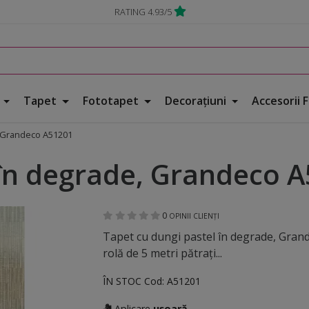
RATING 4.93/5
e
Tapet
Fototapet
Decorațiuni
Accesorii 
, Grandeco A51201
 în degrade, Grandeco 
0
OPINII CLIENȚI
Tapet cu dungi pastel în degrade, Gran
rolă de 5 metri pătraţi...
ÎN STOC
Cod:
A51201
Aplicare
ușoară