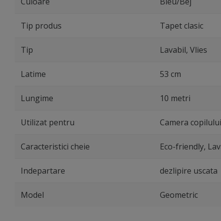
Culoare
Bleu/Bej
Tip produs
Tapet clasic
Tip
Lavabil, Vlies
Latime
53 cm
Lungime
10 metri
Utilizat pentru
Camera copilului
Caracteristici cheie
Eco-friendly, Lav
Indepartare
dezlipire uscata
Model
Geometric