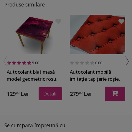
recomandam sa folositi un suport. Are o grosime de
Produse similare
130 microni. Se poate tăia uşor la dimensiunea/forma
blatului folosind un cutter. Dimensiune - 100x200 cm
5.00
0.00
Autocolant blat masă
Autocolant mobilă
model geometric rosu,
imitaţie tapiţerie roşie,
100 x 100 cm, racletă
Dimex Chesterfield, rolă
inclusă
de 60x270 cm
129
Lei
279
Lei
00
00
Detalii
Se cumpără împreună cu