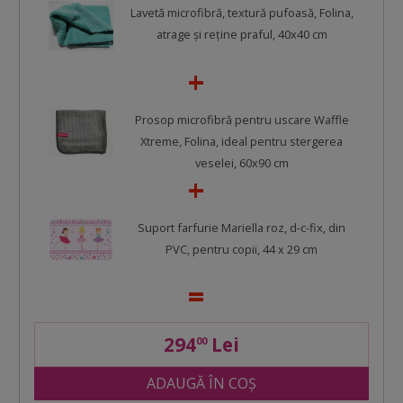
Lavetă microfibră, textură pufoasă, Folina,
atrage şi reţine praful, 40x40 cm
Prosop microfibră pentru uscare Waffle
Xtreme, Folina, ideal pentru stergerea
veselei, 60x90 cm
Suport farfurie Mariella roz, d-c-fix, din
PVC, pentru copii, 44 x 29 cm
294
Lei
00
ADAUGĂ ÎN COȘ