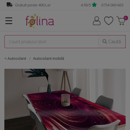
Gratuit peste 400 Lei
4.93/5
0754 069 665
☰
Caută
< Autocolant
Autocolant mobilă