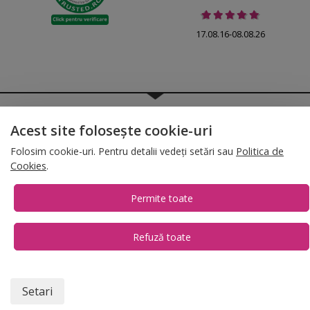
17.08.16-08.08.26
© 2026 Folina.ro | All Rights Reserved. Folina.ro |
Designed by Artvertising
•
Termene și condiții
•
Gestionează preferințe cookies
Acest site folosește cookie-uri
Folosim cookie-uri. Pentru detalii vedeți setări sau
Politica de
T:
+4 0754.069.667
Cookies
.
Permite toate
Refuză toate
1
Setari