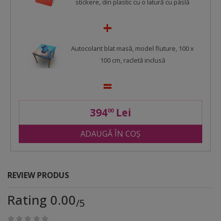
stickere, din plastic cu o latură cu pâslă
Autocolant blat masă, model fluture, 100 x
100 cm, racletă inclusă
394
Lei
00
ADAUGĂ ÎN COȘ
REVIEW PRODUS
Rating 0.00
/5