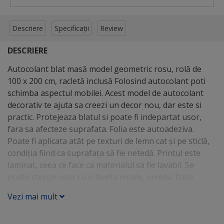
Descriere
Specificații
Review
DESCRIERE
Autocolant blat masă model geometric rosu, rolă de
100 x 200 cm, racletă inclusă Folosind autocolant poti
schimba aspectul mobilei. Acest model de autocolant
decorativ te ajuta sa creezi un decor nou, dar este si
practic. Protejeaza blatul si poate fi indepartat usor,
fara sa afecteze suprafata. Folia este autoadeziva.
Poate fi aplicata atât pe texturi de lemn cat și pe sticlă,
condiția fiind ca suprafața să fie netedă. Printul este
laminat, ceea ce face ca materialul sa fie lavabil. Se
poate sterge usor cu o laveta moale, umeda. Folia
rezista la caldura ( temperaturi de pana la 70 grade
Vezi mai mult
celsius ) si la umiditate. Se pot pune pe folie cesti sau
farfurii calde. Pentru recipiente fierbinti ( oale, tigai),