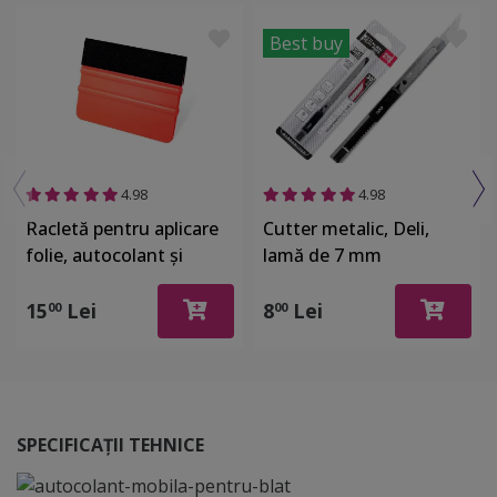
Best buy
4.98
4.98
Racletă pentru aplicare
Cutter metalic, Deli,
folie, autocolant şi
lamă de 7 mm
stickere, din plastic cu o
latură cu pâslă
15
Lei
8
Lei
00
00
SPECIFICAȚII TEHNICE