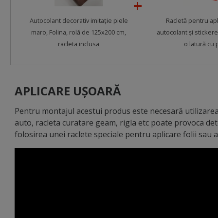
Autocolant decorativ imitaţie piele
Racletă pentru apl
maro, Folina, rolă de 125x200 cm,
autocolant şi stickere
racleta inclusa
o latură cu 
APLICARE UȘOARĂ
Pentru montajul acestui produs este necesară utilizarea 
auto, racleta curatare geam, rigla etc poate provoca de
folosirea unei raclete speciale pentru aplicare folii sau