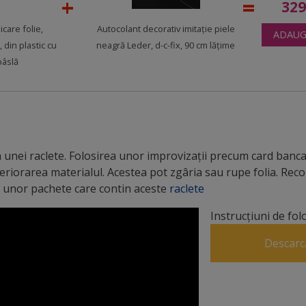
32
icare folie,
Autocolant decorativ imitaţie piele
ADAUG
, din plastic cu
neagră Leder, d-c-fix, 90 cm lățime
pâslă
unei raclete. Folosirea unor improvizații precum card bancar
teriorarea materialul. Acestea pot zgâria sau rupe folia. R
 a unor pachete care contin aceste
raclete
Instrucțiuni de fol
Descarc