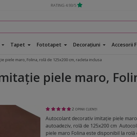
RATING 4.93/5
e
Tapet
Fototapet
Decorațiuni
Accesorii 
ţie piele maro, Folina, rolă de 125x200 cm, racleta inclusa
mitaţie piele maro, Foli
2
OPINII CLIENȚI
Autocolant decorativ imitaţie piele maro,
autoadeziv, rolă de 125x200 cm Autocola
piele maro Folina este disponibil la rolă c