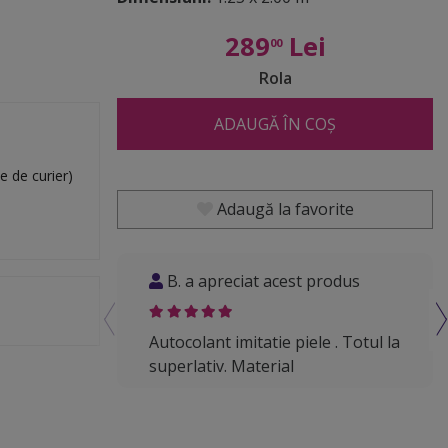
289
Lei
00
Rola
ADAUGĂ ÎN COȘ
e de curier)
Adaugă la favorite
B. a apreciat acest produs
A
Autocolant imitatie piele . Totul la
Rec
superlativ. Material