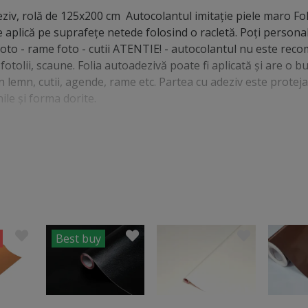
eziv, rolă de 125x200 cm Autocolantul imitaţie piele maro Fo
e aplică pe suprafeţe netede folosind o racletă. Poţi personal
foto - rame foto - cutii ATENTIE! - autocolantul nu este rec
otolii, scaune. Folia autoadezivă poate fi aplicată şi are o b
n lemn, cutii, agende, rame etc. Partea cu adeziv este protej
ile şi forma dorite.
Best buy