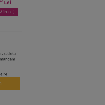
9
Lei
00
Ă ÎN COȘ
, racleta
ecomandam
osire
ă