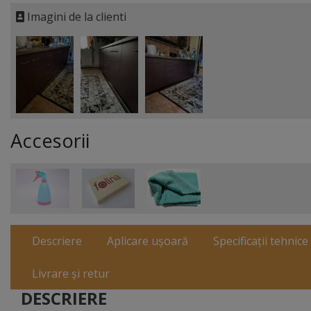
Imagini de la clienti
Accesorii
Descriere
Aplicare ușoară
Specificații tehnice
Livrare și retur
DESCRIERE