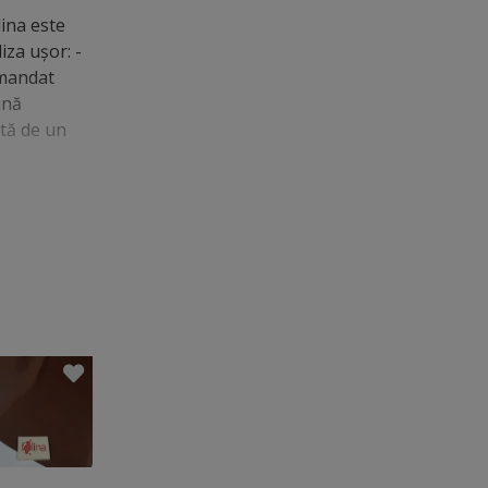
lina este
iza uşor: -
omandat
ună
ată de un