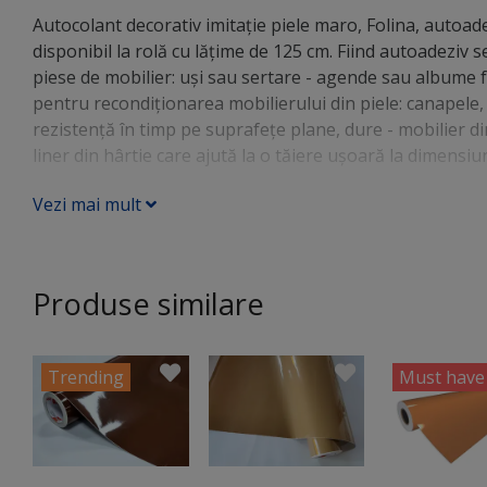
Autocolant decorativ imitaţie piele maro, Folina, autoad
disponibil la rolă cu lăţime de 125 cm. Fiind autoadeziv s
piese de mobilier: uşi sau sertare - agende sau albume 
pentru recondiţionarea mobilierului din piele: canapele, f
rezistenţă în timp pe suprafeţe plane, dure - mobilier di
liner din hârtie care ajută la o tăiere uşoară la dimensiun
Vezi mai mult
Produse similare
Trending
Must have