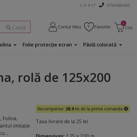
L-V: 9-17
0754 069 665
Contul Meu
Favorite
Caută
Coș
Folina
Folie protecţie ecran
Pâslă colorată
na, rolă de 125x200
Recompense:
28.9
lei de la prima comanda
 Folina,
Taxa livrare de la 25 lei
ntul imitaţie
u ...
Dimensiuni:
1.25 x 2.00 m