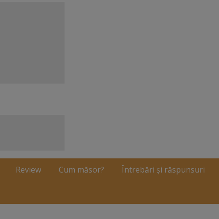
Review
Cum măsor?
Întrebări și răspunsuri