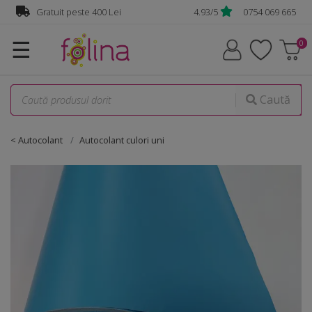
Gratuit peste 400 Lei
4.93/5
0754 069 665
☰
Caută
< Autocolant
Autocolant culori uni