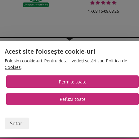
17.08.16-09.08.26
© 2026 Folina.ro | All Rights Reserved. Folina.ro |
Designed by Artvertising
Acest site folosește cookie-uri
•
Termene și condiții
•
Gestionează preferințe cookies
Folosim cookie-uri. Pentru detalii vedeți setări sau
Politica de
T:
+4 0754.069.667
Cookies
.
Permite toate
Refuză toate
1
Setari