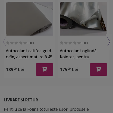
0.00
0.00
Autocolant catifea gri d-
Autocolant oglindă,
c-fix, aspect mat, rolă 45
Kointec, pentru
cm x 5 metri
suprafeţe din sticlă,
plexiglass, plastic, rolă
189
Lei
175
Lei
00
00
de 63x200cm
LIVRARE ȘI RETUR
Pentru că la Folina totul este ușor, produsele