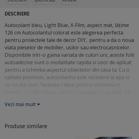
DESCRIERE
Autocolant bleu, Light Blue, X-Film, aspect mat, lățime
126 cm Autocolantul colorat este alegerea perfecta
pentru proiectele tale de decor DIY, pentru a da o noua
viata pieselor de mobilier, usilor sau electrocasnicelor.
Disponibile intr-o gama variata de culori uni, aceste folii
autoadezive sunt o modalitate rapida si usor de aplicat
pentru a schimba aspectul obiectelor din casa ta. Cu o
calitate premium, autocolantul este rezistent la apa si
se curata usor, facandu-l ideal pentru utilizarea in
zonele cu trafic intens, cum ar fi bucataria sau baia. De
asemenea, poate fi aplicat pe o varietate de suprafete:
Vezi mai mult
lemn, sticla, metal sau plastic, oferindu-ti o libertate
creativa nelimitata. Autocolantul este o solutie de decor
atat in locuintele private, cat si in spatiile publice:
Produse similare
magazine, locatii horeca, scoli sau gradinite. Folosind
autocolant poti personaliza usor decorul din aceste