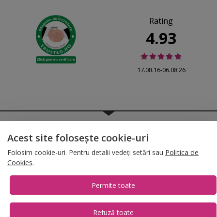
Rating
4.93
17.08.16-06.08.26
© 2026 Folina.ro | All Rights Reserved. Folina.ro |
Designed by Artvertising
•
Termene și condiții
•
Gestionează preferințe cookies
Acest site folosește cookie-uri
T:
+4 0754.069.667
Folosim cookie-uri. Pentru detalii vedeți setări sau
Politica de
Cookies
.
Permite toate
Refuză toate