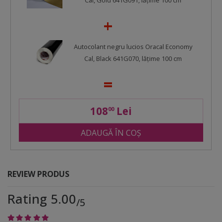
Cal, Gold 641G091, lățime 100 cm
Autocolant negru lucios Oracal Economy
Cal, Black 641G070, lățime 100 cm
108
Lei
00
ADAUGĂ ÎN COȘ
REVIEW PRODUS
Rating 5.00
/5