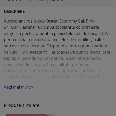
DESCRIERE
Autocolant roz lucios Oracal Economy Cal, Pink
641G041, lățime 100 cm Autocolantul colorat este
alegerea perfecta pentru proiectele tale de decor DIY,
pentru a da o noua viata pieselor de mobilier, usilor
sau electrocasnicelor. Disponibile intr-o gama variata
de culori uni, aceste folii autoadezive sunt o modalitate
rapida si usor de aplicat pentru a schimba aspectul
obiectelor din casa ta. Cu o calitate premium,
autocolantul este rezistent la apa si se curata usor,
facandu-l ideal pentru utilizarea in zonele cu trafic
intens, cum ar fi bucataria sau baia. De asemenea,
Vezi mai mult
poate fi aplicat pe o varietate de suprafete: lemn, sticla,
metal sau plastic, oferindu-ti o libertate creativa
nelimitata. Autocolantul este o solutie de decor atat in
Produse similare
locuintele private, cat si in spatiile publice: magazine,
locatii horeca, scoli sau gradinite. Folosind autocolant