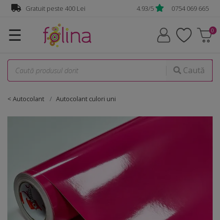
Gratuit peste 400 Lei
4.93/5
0754 069 665
☰
Caută
< Autocolant
Autocolant culori uni