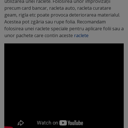
utilizarea unei raclete. Folosirea unor improvizații
precum card bancar, racleta auto, racleta curatare
geam, rigla etc poate provoca deteriorarea materialul.
Acestea pot zgâria sau rupe folia. Recomandam
folosirea unei raclete speciale pentru aplicare folii sau a
unor pachete care contin aceste
raclete