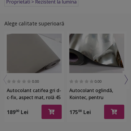
Proprietati > Rezistent la lumina
Alege calitate superioară
0.00
0.00
Autocolant catifea gri d-
Autocolant oglindă,
c-fix, aspect mat, rolă 45
Kointec, pentru
cm x 5 metri
suprafeţe din sticlă,
plexiglass, plastic, rolă
189
Lei
175
Lei
00
00
de 63x200cm