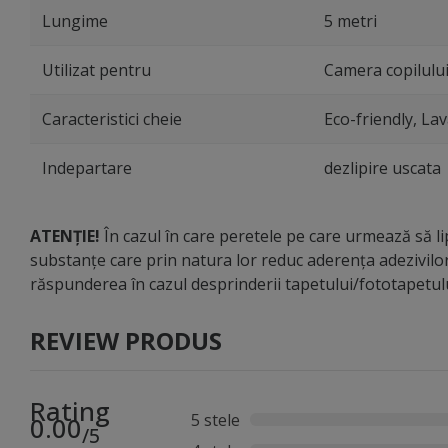
Lungime
5 metri
Utilizat pentru
Camera copilulu
Caracteristici cheie
Eco-friendly, Lav
Indepartare
dezlipire uscata
ATENȚIE!
În cazul în care peretele pe care urmează să lip
substanțe care prin natura lor reduc aderența adezivilo
răspunderea în cazul desprinderii tapetului/fototapetu
REVIEW PRODUS
Rating
5 stele
0.00
/5