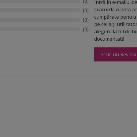
(0)
Intră în e-mailul 
și acordă o notă p
(0)
cumpărate pentru 
(0)
pe ceilalți utilizato
(0)
alegere la fel de b
documentată.
Scrie un Review