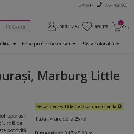
L-V: 9-17
0754 069 665
Contul Meu
Favorite
Caută
Coș
Folina
Folie protecţie ecran
Pâslă colorată
uraşi, Marburg Little
Recompense:
16
lei de la prima comanda
el iepuraşi,
Taxa livrare de la 25 lei
1, rolă de
te potrivită
Dimensiuni:
0.17 x 5.00 m