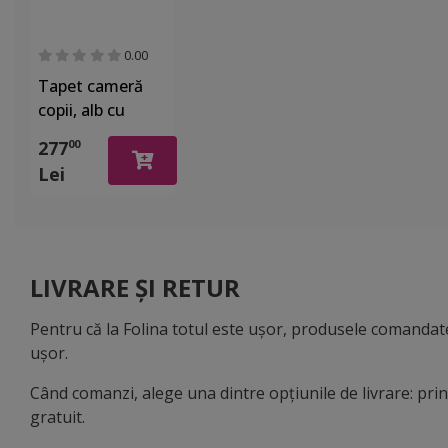
0.00
Tapet cameră
copii, alb cu
model baloane
277
00
în zbor, Marburg
Lei
Little
Adventures
45865
LIVRARE ȘI RETUR
Pentru că la Folina totul este ușor, produsele comandate
ușor.
Când comanzi, alege una dintre opțiunile de livrare: pr
gratuit.