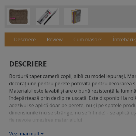
Descriere
Review
Cum măsor?
Întrebări 
DESCRIERE
Bordură tapet cameră copii, albă cu model iepuraşi, Mar
decoraţiune pentru perete potrivită pentru decorarea spa
Materialul este lavabil şi are o bună rezistenţă la lumi
îndepărtează prin dezlipire uscată. Este disponibil la rol
adezivul se aplică doar pe perete, nu şi pe spatele produs
dimensiunile (nu se strânge, nu se întinde) - se aplică 
fie nevoie umezirea materialului
Vezi mai mult