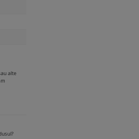
sau alte
măm
odusul?