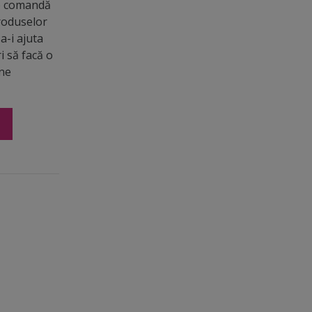
de comandă
roduselor
a-i ajuta
ri să facă o
ine