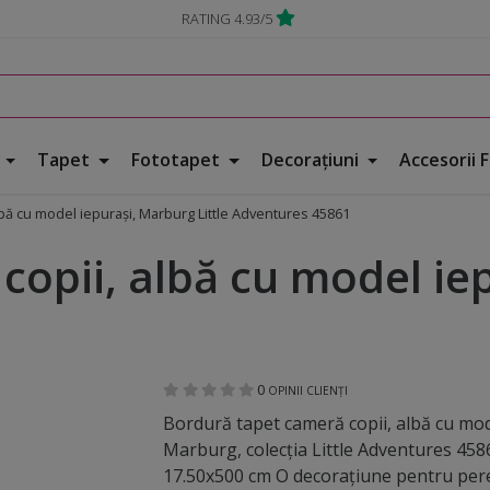
RATING 4.93/5
e
Tapet
Fototapet
Decorațiuni
Accesorii 
lbă cu model iepuraşi, Marburg Little Adventures 45861
opii, albă cu model iep
0
OPINII CLIENȚI
Bordură tapet cameră copii, albă cu mod
Marburg, colecţia Little Adventures 4586
17.50x500 cm O decoraţiune pentru pere