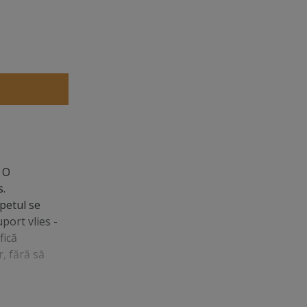
 O
s.
apetul se
port vlies -
fică
, fără să