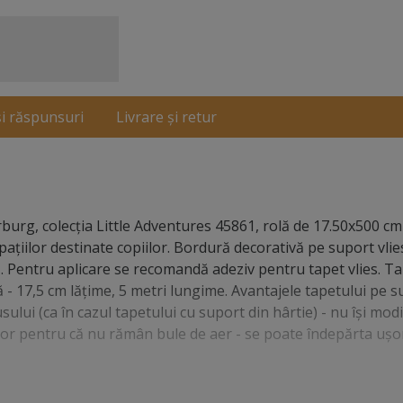
și răspunsuri
Livrare și retur
burg, colecţia Little Adventures 45861, rolă de 17.50x500 cm
ţiilor destinate copiilor. Bordură decorativă pe suport vlie
nă. Pentru aplicare se recomandă adeziv pentru tapet vlies. T
ă - 17,5 cm lăţime, 5 metri lungime. Avantajele tapetului pe su
ului (ca în cazul tapetului cu suport din hârtie) - nu îşi modi
uşor pentru că nu rămân bule de aer - se poate îndepărta uşor