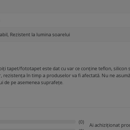
i
abil, Rezistent la lumina soarelui
iți tapet/fototapet este dat cu var ce conține teflon, silicon 
r, rezistența în timp a produselor va fi afectată. Nu ne asu
lui de pe asemenea suprafețe.
(0)
Ai achiziționat pr