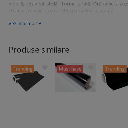
mobilă, ceramică, sticlă. Forma curată, fără rame, a ace
O cameră decorată cu acril va părea mai elegantă.
Vezi mai mult
Produse similare
Trending
Must have
Trending