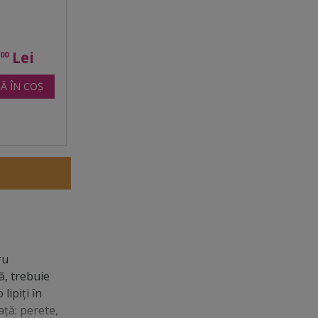
7
Lei
00
Ă ÎN COȘ
ru
ă, trebuie
lipiți în
ață: perete,