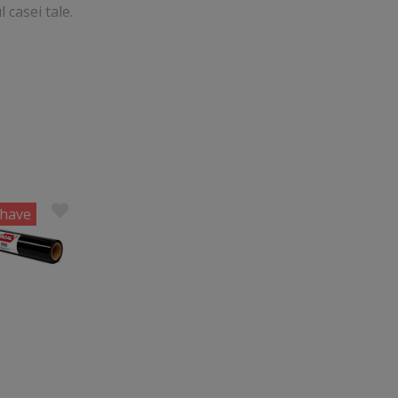
 casei tale.
have