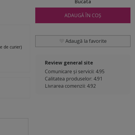
Bucata
ADAUGĂ ÎN COȘ
Adaugă la favorite
e de curier)
Review general site
Comunicare și servicii: 4.95
Calitatea produselor: 4.91
Livrarea comenzii: 4.92