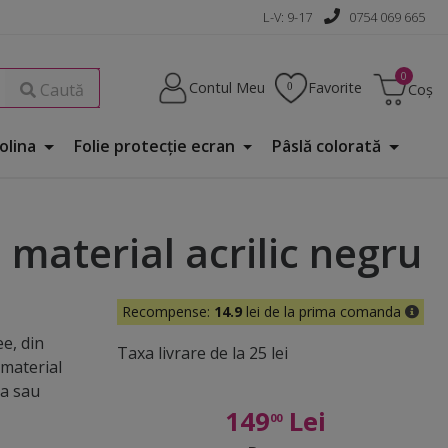
L-V: 9-17
0754 069 665
Contul Meu
Favorite
Caută
Coș
Folina
Folie protecţie ecran
Pâslă colorată
 material acrilic negru
Recompense:
14.9
lei de la prima comanda
e, din
Taxa livrare de la 25 lei
 material
ea sau
149
Lei
00