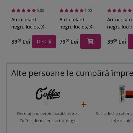
5.00
5.00
Autocolant
Autocolant
Autocolant
negru lucios, X-
negru lucios, X-
negru lucio
Film Black 3610,
Film Black 3610,
Film Black 
lățime 126 cm
rolă de 63x500
rolă de 60 
39
Lei
79
Lei
39
Lei
00
00
00
Detalii
cm
m
Alte persoane le cumpără împr
Decoraţiune perete bucătărie, text
Set racletă şi cutter 
Coffee, din material acrilic negru
folie şi auto