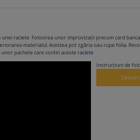
unei raclete. Folosirea unor improvizații precum card bancar
teriorarea materialul. Acestea pot zgâria sau rupe folia. R
 a unor pachete care contin aceste
raclete
Instrucțiuni de fol
Descarc