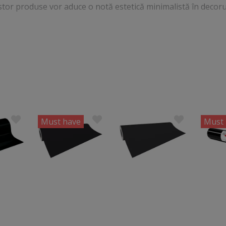
stor produse vor aduce o notă estetică minimalistă în decorul
Must have
Must 