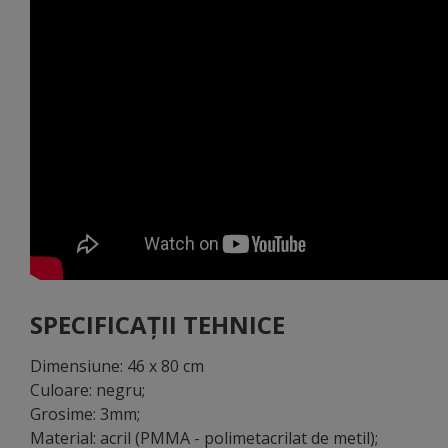
SPECIFICAȚII TEHNICE
Dimensiune: 46 x 80 cm
Culoare: negru;
Grosime: 3mm;
Material: acril (PMMA - polimetacrilat de metil);