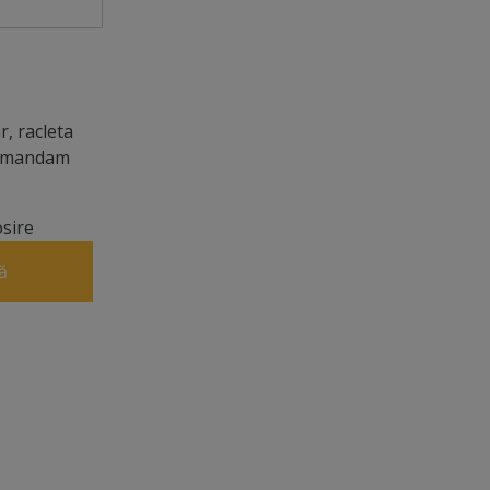
, racleta
ecomandam
osire
ă