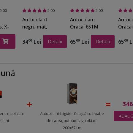
5.00
5.00
5.00
Autocolant
Autocolant
Autoc
s, X-
negru mat,
Oracal 651M
Oracal
3610,
Kointec 1800,
Intermediate
Negru 
cm x 3
100 cm lăţime
Cal, aspect mat,
070, 1
34
Lei
65
Lei
65
L
00
00
00
Detalii
Detalii
Negru 070,
lățime 126 cm
eună
34
pentru aplicare
Autocolant frigider Ceaşcă cu boabe
ADAUG
colant
de cafea, autoadeziv, rolă de
200x67 cm