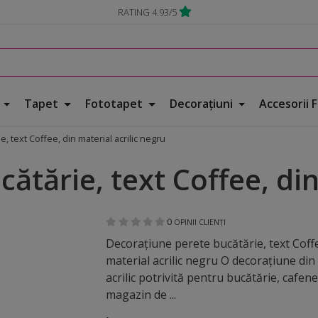
RATING 4.93/5
e
Tapet
Fototapet
Decorațiuni
Accesorii 
 text Coffee, din material acrilic negru
ătărie, text Coffee, din
0
OPINII CLIENȚI
Decoraţiune perete bucătărie, text Coffe
material acrilic negru O decoraţiune din
acrilic potrivită pentru bucătărie, cafen
magazin de ...