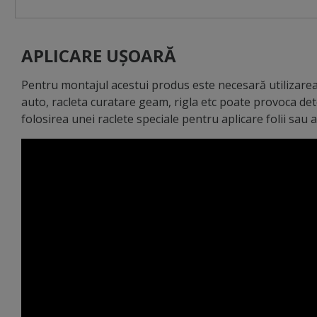
APLICARE UȘOARĂ
Pentru montajul acestui produs este necesară utilizarea 
auto, racleta curatare geam, rigla etc poate provoca de
folosirea unei raclete speciale pentru aplicare folii sau