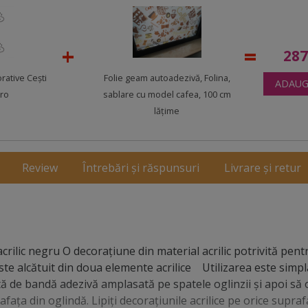
28
rative Ceşti
Folie geam autoadezivă, Folina,
ADAUG
aro
sablare cu model cafea, 100 cm
lăţime
Review
Întrebări și răspunsuri
Livrare și retur
crilic negru O decoraţiune din material acrilic potrivită pent
ste alcătuit din doua elemente acrilice Utilizarea este simpl
ă de bandă adezivă amplasată pe spatele oglinzii și apoi să o 
afaţa din oglindă. Lipiți decorațiunile acrilice pe orice supraf