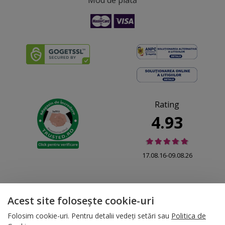
Rating
4.93
17.08.16-09.08.26
Acest site folosește cookie-uri
© 2026 Folina.ro | All Rights Reserved. Folina.ro |
Designed by Artvertising
Folosim cookie-uri. Pentru detalii vedeți setări sau
Politica de
•
Termene și condiții
•
Gestionează preferințe cookies