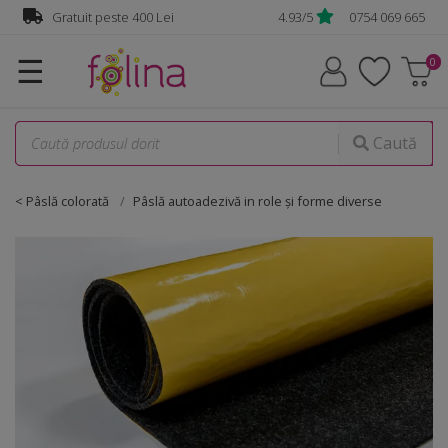
Gratuit peste 400 Lei
4.93/5
0754 069 665
☰
Caută
< Pâslă colorată
Pâslă autoadezivă in role și forme diverse