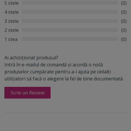
suprafață mai uniformă și pentru a îmbunătăți calitatea
5 stele
(0)
acustică a panoului. Fertul acustic este o modalitate
4 stele
(0)
excelentă de a îmbunătăți calitatea acustică a
3 stele
(0)
panourilor decorative din riflaje lemn.
2 stele
(0)
1 stea
(0)
Ai achiziționat produsul?
Intră în e-mailul de comandă și acordă o notă
produselor cumpărate pentru a-i ajuta pe ceilalți
utilizatori să facă o alegere la fel de bine documentată.
Scrie un Review