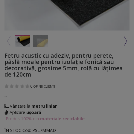
Fetru acustic cu adeziv, pentru perete,
pâslă moale pentru izolație fonică sau
decorativă, grosime 5mm, rolă cu lățimea
de 120cm
0
OPINII CLIENȚI
...
Vânzare la
metru liniar
Aplicare
ușoară
Produs 100% din
materiale reciclabile
ÎN STOC
Cod:
PSL7MMAD