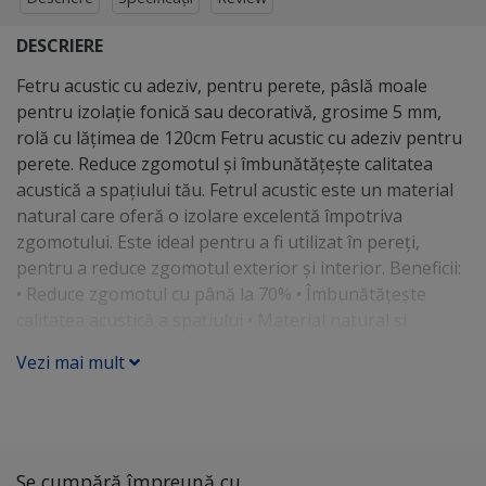
DESCRIERE
Fetru acustic cu adeziv, pentru perete, pâslă moale
pentru izolație fonică sau decorativă, grosime 5 mm,
rolă cu lățimea de 120cm Fetru acustic cu adeziv pentru
perete. Reduce zgomotul și îmbunătățește calitatea
acustică a spațiului tău. Fetrul acustic este un material
natural care oferă o izolare excelentă împotriva
zgomotului. Este ideal pentru a fi utilizat în pereți,
pentru a reduce zgomotul exterior și interior. Beneficii:
• Reduce zgomotul cu până la 70% • Îmbunătățește
calitatea acustică a spațiului • Material natural și
ecologic • Ușor de instalat Utilizări: • Adaugă un strat de
Vezi mai mult
izolare la pereții din beton sau cărămidă • Folosește-l
pentru a crea un spațiu de lucru sau de studiu liniștit.
Câteva exemple specifice de utilizare a fetrului acustic:
În studiourile de înregistrare: Fetrul acustic este utilizat
în mod obișnuit în studiourile de înregistrare pentru a
Se cumpără împreună cu