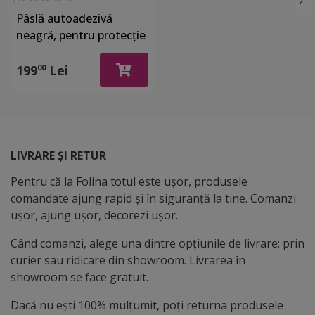
Pâslă autoadezivă
neagră, pentru protecție
suprafețe, rolă de
20x800 cm
199
Lei
00
LIVRARE ȘI RETUR
Pentru că la Folina totul este ușor, produsele
comandate ajung rapid și în siguranță la tine. Comanzi
ușor, ajung ușor, decorezi ușor.
Când comanzi, alege una dintre opțiunile de livrare: prin
curier sau ridicare din showroom. Livrarea în
showroom se face gratuit.
Dacă nu ești 100% mulțumit, poți returna produsele