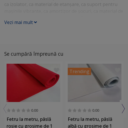
ca izolator, ca material de etanșare, ca suport pentru
mașinile vibrante, ca amortizor de șocuri, ca material de
umplutură, ca material de lustruire. Este utilizat în
Vezi mai mult
construcții, mobilă, încălțăminte, industria auto,
industria electrochimică și decorativă.
Se cumpără împreună cu
Trending
0.00
0.00
Fetru la metru, pâslă
Fetru la metru, pâslă
roșie cu grosime de 1
albă cu grosime de 1