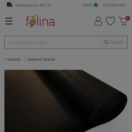
Gratuit peste 400 Lei
4.93/5
0754 069 665
☰
Caută
< Faianţă
Stickere faianta