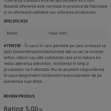
Toleranța standard este de aproximativ ±0.2 mm.
Această diferență este normală în procesul de fabricație
și nu afectează calitatea sau utilizarea produsului.
SPECIFICAȚII
Model
Pasla 1mm
ATENȚIE!
- În cazul în care peretele pe care urmează să
lipiți stickerele/autocolantul este dat cu var ce conține
teflon, silicon sau alte substanțe care prin natura lor
reduc aderența adezivilor, rezistența în timp a
produselor va fi afectată. Nu ne asumăm răspunderea
în cazul desprinderii stickerelor/autocolantelor de pe
asemenea suprafețe.
REVIEW PRODUS
Rating 5.00
/5