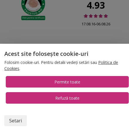
4.93
17.08.16-06.08.26
Acest site folosește cookie-uri
© 2026 Folina.ro | All Rights Reserved. Folina.ro |
Designed by Artvertising
Folosim cookie-uri. Pentru detalii vedeți setări sau
Politica de
•
Termene și condiții
•
Gestionează preferințe cookies
Cookies
.
T:
+4 0754.069.667
Permite toate
Refuză toate
1
Setari