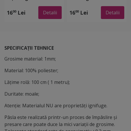
mm, lățime de 90cm
mm, cu lățimea de 90cm
- produs 100% din
16
Lei
16
Lei
00
00
Detalii
Detalii
materiale reciclate
SPECIFICAȚII TEHNICE
Grosime material: 1mm;
Material: 100% poliester;
Lățime rolă: 100 cm ( 1 metru);
Duritate: moale;
Atenție: Materialul NU are proprietăți ignifuge.
Pâsla este realizată printr-un proces de împâslire și
presare care poate duce la mici variații de grosime.