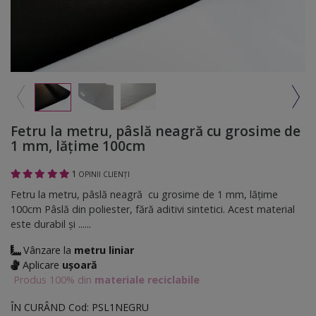
Fetru la metru, pâslă neagră cu grosime de
1 mm, lățime 100cm
1
OPINII CLIENȚI
Fetru la metru, pâslă neagră cu grosime de 1 mm, lățime
100cm Pâslă din poliester, fără aditivi sintetici. Acest material
este durabil și ......
Vânzare la
metru liniar
Aplicare
ușoară
Produs 100% din
materiale reciclabile
ÎN CURÂND
Cod:
PSL1NEGRU