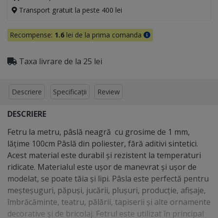
Transport gratuit la peste 400 lei
Recompense:
1.6
lei de la prima comanda
Taxa livrare de la 25 lei
Descriere
Specificații
Review
DESCRIERE
Fetru la metru, pâslă neagră cu grosime de 1 mm,
lățime 100cm Pâslă din poliester, fără aditivi sintetici.
Acest material este durabil și rezistent la temperaturi
ridicate. Materialul este ușor de manevrat și ușor de
modelat, se poate tăia și lipi. Pâsla este perfectă pentru
meșteșuguri, păpuși, jucării, plușuri, producție, afișaje,
îmbrăcăminte, teatru, pălării, tapiserii și alte ornamente
decorative și de bricolaj. Fetrul este utilizat în principal