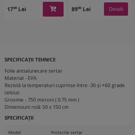
Folina 8630, pentru
translucidă, 120 cm
sertare si rafturi, rola de
lăţime
17
Lei
89
Lei
00
00
Detalii
30 cm x 2 metri
SPECIFICAȚII TEHNICE
Folie antialunecare sertar
Material - EVA
Rezistă la temperaturi cuprinse între -30 și +60 grade
celsius
Grosime - 750 microni ( 0.75 mm )
Dimensiuni rolă: 50 x 150 cm
SPECIFICAȚII
Model
Protectie sertar