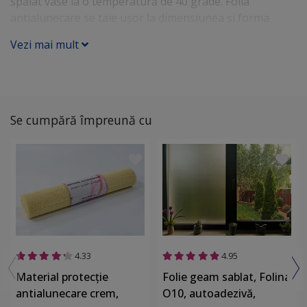
spălat vase la o temperatură de 40 grade. Folia
antialunecare se taie ușor la dimensiunea și forma
dorită.
Vezi mai mult
Se cumpără împreună cu
4.33
4.95
Material protecţie
Folie geam sablat, Folina
antialunecare crem,
O10, autoadezivă,