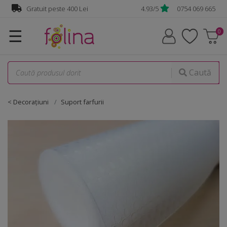
Gratuit peste 400 Lei
4.93/5
0754 069 665
☰
Caută
< Decorațiuni
Suport farfurii