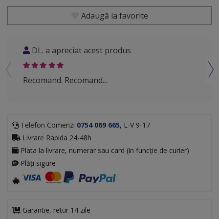
Adaugă la favorite
DL. a apreciat acest produs
MM
Recomand. Recomand...
Recom
groa
Telefon Comenzi
0754 069 665
, L-V 9-17
Livrare Rapida 24-48h
Plata la livrare, numerar sau card (in funcție de curier)
Plăți sigure
Garantie, retur 14 zile