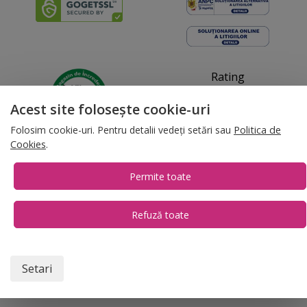
Rating
4.93
Acest site folosește cookie-uri
Folosim cookie-uri. Pentru detalii vedeți setări sau
Politica de
Cookies
.
17.08.16-06.08.26
Permite toate
Refuză toate
1
© 2026 Folina.ro | All Rights Reserved. Folina.ro |
Designed by Artvertising
•
Termene și condiții
•
Gestionează preferințe cookies
T:
+4 0754.069.667
Setari