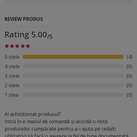
REVIEW PRODUS
Rating 5.00
/5
5 stele
(4)
4 stele
(0)
3 stele
(0)
2 stele
(0)
1 stea
(0)
Ai achiziționat produsul?
Intră în e-mailul de comandă și acordă o notă
produselor cumpărate pentru a-i ajuta pe ceilalți
utilizatori să facă o alegere la fel de bine documentată.