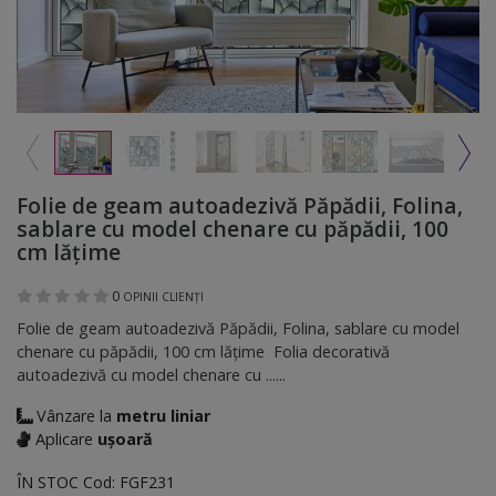
Folie de geam autoadezivă Păpădii, Folina,
sablare cu model chenare cu păpădii, 100
cm lățime
0
OPINII CLIENȚI
Folie de geam autoadezivă Păpădii, Folina, sablare cu model
chenare cu păpădii, 100 cm lățime Folia decorativă
autoadezivă cu model chenare cu ......
Vânzare la
metru liniar
Aplicare
ușoară
ÎN STOC
Cod:
FGF231