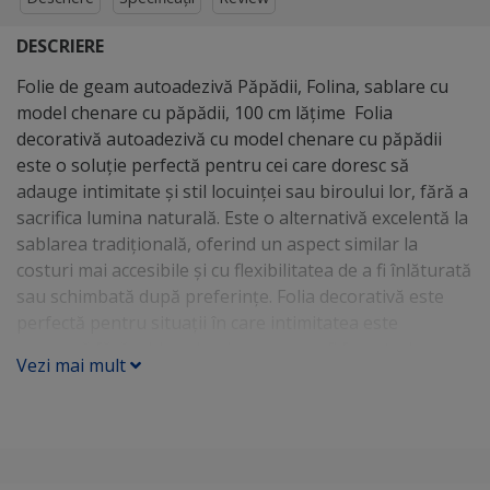
DESCRIERE
Folie de geam autoadezivă Păpădii, Folina, sablare cu
model chenare cu păpădii, 100 cm lățime Folia
decorativă autoadezivă cu model chenare cu păpădii
este o soluție perfectă pentru cei care doresc să
adauge intimitate și stil locuinței sau biroului lor, fără a
sacrifica lumina naturală. Este o alternativă excelentă la
sablarea tradițională, oferind un aspect similar la
costuri mai accesibile și cu flexibilitatea de a fi înlăturată
sau schimbată după preferințe. Folia decorativă este
perfectă pentru situații în care intimitatea este
necesară fără a bloca lumina - cum ar fi ferestrele care
Vezi mai mult
dau spre stradă, pereții despărțitori de sticlă din birouri
sau chiar ușile de la duș. De asemenea, este o opțiune
excelentă pentru a ascunde zonele mai puțin estetice,
cum ar fi spațiile de depozitare sau echipamentele de
birou. Cu o instalare ușoară, pur și simplu curățați