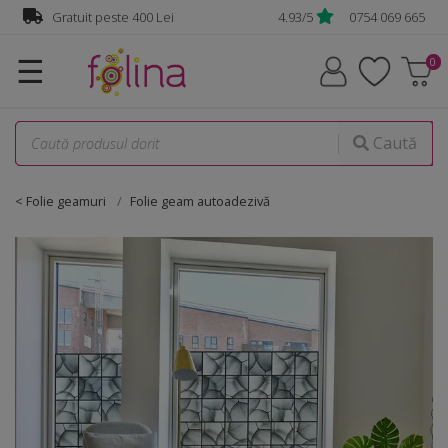
Gratuit peste 400 Lei
4.93/5
0754 069 665
☰
Caută
< Folie geamuri
Folie geam autoadezivă