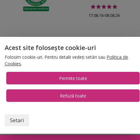
17.08.16-08.08.26
Acest site folosește cookie-uri
© 2026 Folina.ro | All Rights Reserved. Folina.ro |
Designed by Artvertising
Folosim cookie-uri. Pentru detalii vedeți setări sau
Politica de
•
Termene și condiții
•
Gestionează preferințe cookies
Cookies
.
T:
+4 0754.069.667
Permite toate
Refuză toate
1
Setari