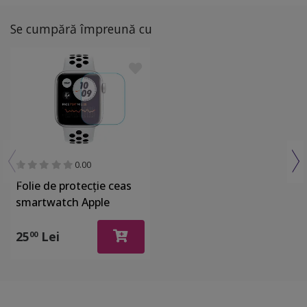
Se cumpără împreună cu
0.00
Folie de protecție ceas
smartwatch Apple
Watch SE,4 0mm - set 3
bucăți
25
Lei
00