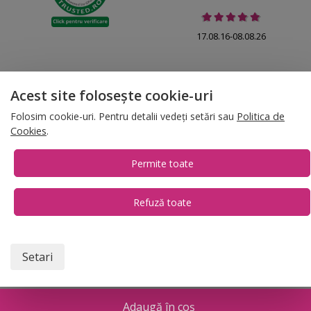
17.08.16-08.08.26
Acest site folosește cookie-uri
© 2026 Folina.ro | All Rights Reserved. Folina.ro |
Designed by Artvertising
Folosim cookie-uri. Pentru detalii vedeți setări sau
Politica de
•
Termene și condiții
•
Gestionează preferințe cookies
Cookies
.
T:
+4 0754.069.667
Permite toate
Refuză toate
1
Setari
Adaugă în coș