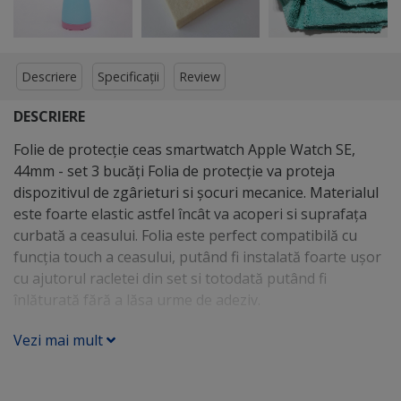
Descriere
Specificații
Review
DESCRIERE
Folie de protecție ceas smartwatch Apple Watch SE,
44mm - set 3 bucăți Folia de protecție va proteja
dispozitivul de zgârieturi si șocuri mecanice. Materialul
este foarte elastic astfel încât va acoperi si suprafața
curbată a ceasului. Folia este perfect compatibilă cu
funcția touch a ceasului, putând fi instalată foarte ușor
cu ajutorul racletei din set si totodată putând fi
înlăturată fără a lăsa urme de adeziv.
Vezi mai mult