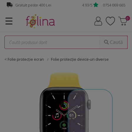
Gratuit peste 400 Lei
4.93/5
0754 069 665
☰
Caută
< Folie protecţie ecran
Folie protecţie device-uri diverse