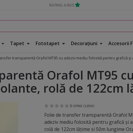
RATING 4.93/5
e
Tapet
Fototapet
Decorațiuni
Accesorii 
ransfer transparentă Orafol MT95 cu adeziv mediu folosită pentru grafică și
sparentă Orafol MT95 cu
colante, rolă de 122cm 
0
OPINII CLIENȚI
Folie de transfer transparentă Orafol 
adeziv mediu folosită pentru grafică și 
rolă de 122cm lățime si 50m lungime O