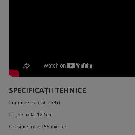
SPECIFICAȚII TEHNICE
Lungime rolă: 50 metri
Lățime rolă: 122 cm
Grosime folie: 155 microni