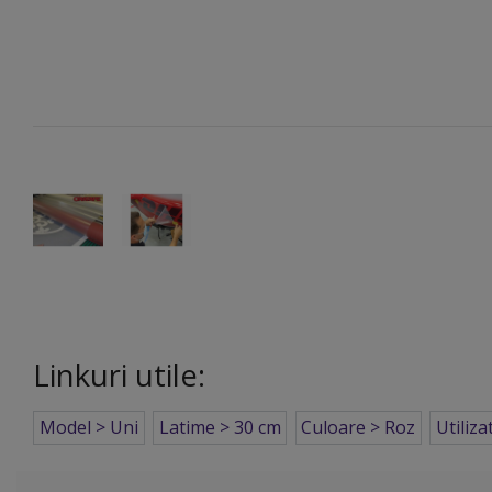
Linkuri utile:
Model > Uni
Latime > 30 cm
Culoare > Roz
Utiliz