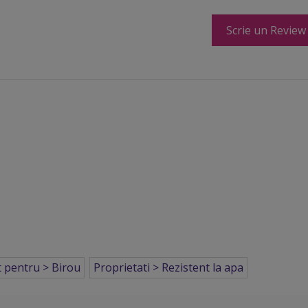
Scrie un Review
at pentru > Birou
Proprietati > Rezistent la apa