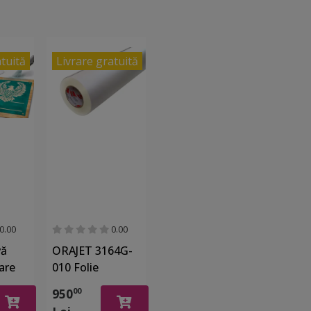
atuită
Livrare gratuită
0.00
0.00
vă
ORAJET 3164G-
are
010 Folie
31 –
adezivă, pentru
950
00
printuri