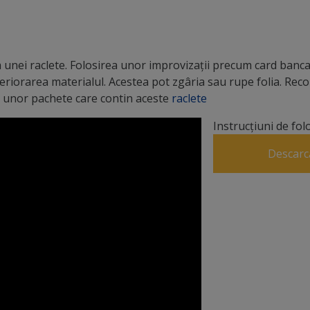
unei raclete. Folosirea unor improvizații precum card bancar
teriorarea materialul. Acestea pot zgâria sau rupe folia. R
 a unor pachete care contin aceste
raclete
Instrucțiuni de fol
Descarc