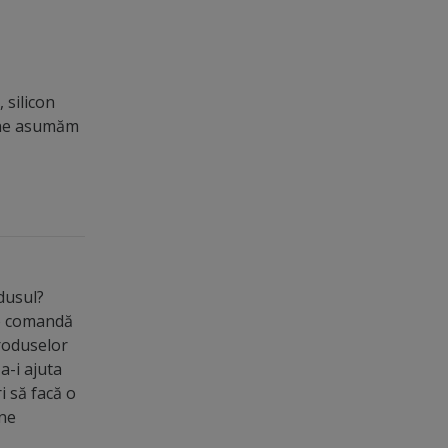
 silicon
u ne asumăm
odusul?
de comandă
roduselor
a-i ajuta
ri să facă o
ine