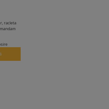
, racleta
ecomandam
osire
ă