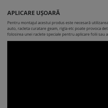
APLICARE UȘOARĂ
Pentru montajul acestui produs este necesară utilizarea 
auto, racleta curatare geam, rigla etc poate provoca de
folosirea unei raclete speciale pentru aplicare folii sau