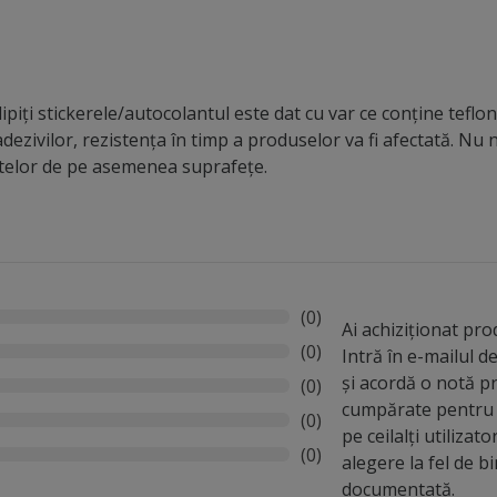
piți stickerele/autocolantul este dat cu var ce conține teflon,
dezivilor, rezistența în timp a produselor va fi afectată. N
ntelor de pe asemenea suprafețe.
(0)
Ai achiziționat pr
(0)
Intră în e-mailul 
și acordă o notă p
(0)
cumpărate pentru 
(0)
pe ceilalți utilizato
(0)
alegere la fel de b
documentată.