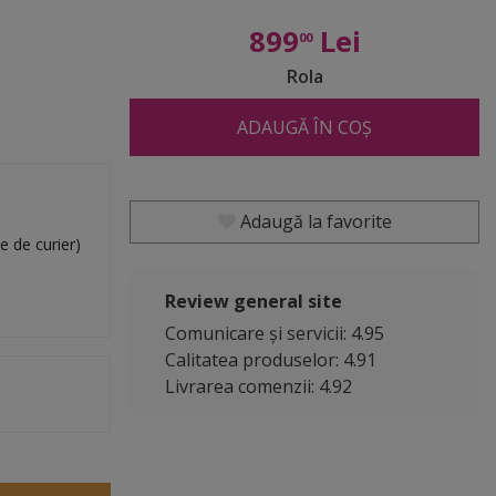
899
Lei
00
Rola
ADAUGĂ ÎN COȘ
Adaugă la favorite
e de curier)
Review general site
Comunicare și servicii: 4.95
Calitatea produselor: 4.91
Livrarea comenzii: 4.92