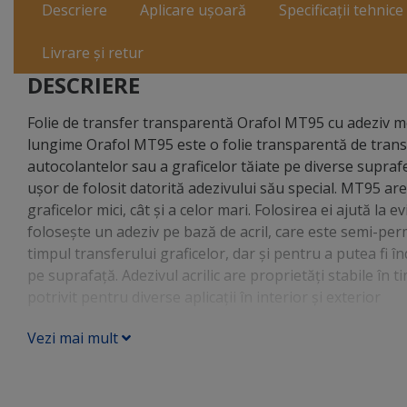
Descriere
Aplicare ușoară
Specificații tehnice
Livrare și retur
DESCRIERE
Folie de transfer transparentă Orafol MT95 cu adeziv me
lungime Orafol MT95 este o folie transparentă de transfer
autocolantelor sau a graficelor tăiate pe diverse suprafe
ușor de folosit datorită adezivului său special. MT95 are
graficelor mici, cât și a celor mari. Folosirea ei ajută l
folosește un adeziv pe bază de acril, care este semi-pe
timpul transferului graficelor, dar și pentru a putea fi î
pe suprafață. Adezivul acrilic are proprietăți stabile în t
potrivit pentru diverse aplicații în interior și exterior
Vezi mai mult