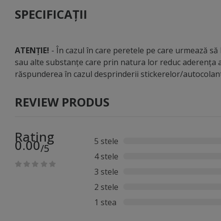
SPECIFICAȚII
ATENȚIE!
- În cazul în care peretele pe care urmează să li
sau alte substanțe care prin natura lor reduc aderența a
răspunderea în cazul desprinderii stickerelor/autocola
REVIEW PRODUS
Rating
5 stele
0.00
/5
4 stele
3 stele
2 stele
1 stea