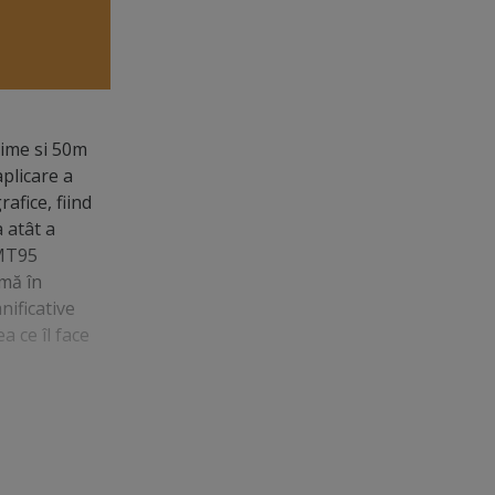
țime si 50m
aplicare a
afice, fiind
 atât a
 MT95
imă în
nificative
a ce îl face