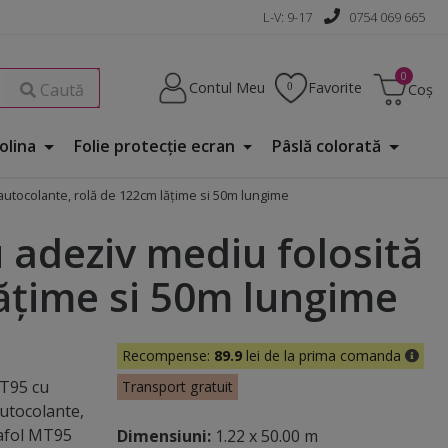
L-V: 9-17
0754 069 665
Contul Meu
Favorite
Caută
Coș
Folina
Folie protecţie ecran
Pâslă colorată
 autocolante, rolă de 122cm lățime si 50m lungime
 adeziv mediu folosită
lățime si 50m lungime
Recompense:
89.9
lei de la prima comanda
MT95 cu
Transport gratuit
autocolante,
rafol MT95
Dimensiuni:
1.22 x 50.00 m