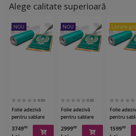
Alege calitate superioară
NOU
NOU
Livrare gr
0.00
0.00
Folie adezivă
Folie adezivă
Folie adezi
pentru sablare
pentru sablare
pentru sabl
ORAMASK 831 –
ORAMASK 831 –
ORAMASK 8
3749
2999
1599
00
00
00
stencil
stencil
stencil