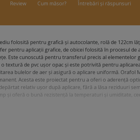
Review
Cum măsor?
Întrebări și răspunsuri
diu folosită pentru grafică și autocolante, rolă de 122cm lă
 pentru aplicații grafice, de obicei folosită în procesul de 
țe. Este cunoscută pentru transferul precis al elementelor gr
 o textură de pvc ușor opac și este potrivită pentru aplicarea
a evitarea bulelor de aer și asigură o aplicare uniformă. Orafol
rmanent. Acesta este proiectat pentru a oferi o aderență opt
ndepărtat relativ ușor după aplicare, fără a lăsa reziduuri sem
imp și oferă o bună rezistență la temperaturi și umiditate, cee