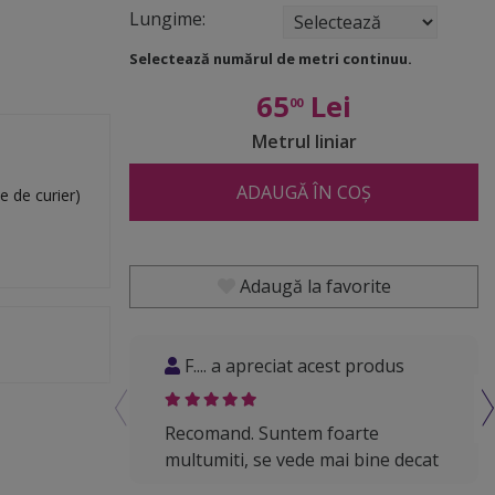
Lungime:
Selectează numărul de metri continuu.
65
Lei
00
Metrul liniar
ADAUGĂ ÎN COȘ
e de curier)
Adaugă la favorite
F.... a apreciat acest produs
B
Recomand. Suntem foarte
Uti
multumiti, se vede mai bine decat
gea