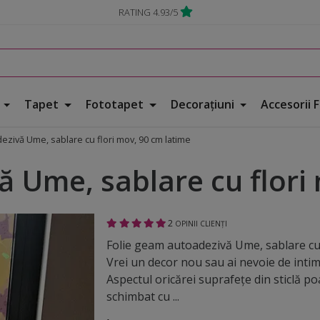
RATING 4.93/5
e
Tapet
Fototapet
Decorațiuni
Accesorii 
ezivă Ume, sablare cu flori mov, 90 cm latime
ă Ume, sablare cu flori
2
OPINII CLIENȚI
Folie geam autoadezivă Ume, sablare cu
Vrei un decor nou sau ai nevoie de intim
Aspectul oricărei suprafeţe din sticlă poa
schimbat cu ...