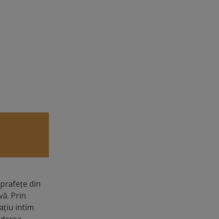
uprafeţe din
vă. Prin
aţiu intim