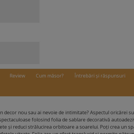
Review
Cum măsor?
Întrebări și răspunsuri
n decor nou sau ai nevoie de intimitate? Aspectul oricărei s
e spectaculoase folosind folia de sablare decorativă autoadezi
crete şi reduci strălucirea orbitoare a soarelui. Poţi crea un sp