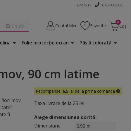
L-V: 9-17
0754 069 665
Contul Meu
Favorite
Caută
Coș
Folina
Folie protecţie ecran
Pâslă colorată
 mov, 90 cm latime
Recompense:
6.5
lei de la prima comanda
 flori mov
Taxa livrare de la 25 lei
itate?
te fi
Alege dimensiunea dorită:
Dimensiune:
0.90 m