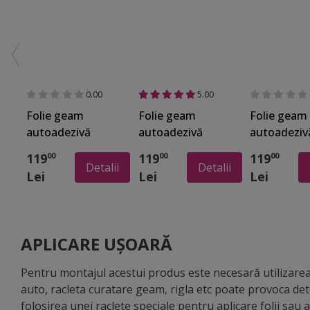
autoadezivă de sablare decorativă se aplică pe orice supr
autoadezivă: degresează, şterge bine de praf la colţuri 
dimensiuni folia: măsoară cu o ruletă suprafaţa pe care vr
Racletează - pentru aplicarea autocolantului recomandăm 
din cauciuc/silicon. Acestea nu zgârie folia. • Foliile a
sticlă şi pe partea cu adeziv a foliei. Racletarea se va f
0.00
5.00
strica folia.
Folie geam
Folie geam
Folie geam
autoadezivă
autoadezivă
autoadeziv
Elya, Folina,
Demetra, Folina,
Cleo, Folina
119
119
119
00
00
00
sablare cu
sablare cu
sablare cu
Detalii
Detalii
Lei
Lei
Lei
model floral
model floral, 100
model floral
stilizat, 100 cm
cm lăţime
100 cm lăţ
lăţime
APLICARE UȘOARĂ
Pentru montajul acestui produs este necesară utilizarea 
auto, racleta curatare geam, rigla etc poate provoca de
folosirea unei raclete speciale pentru aplicare folii sau