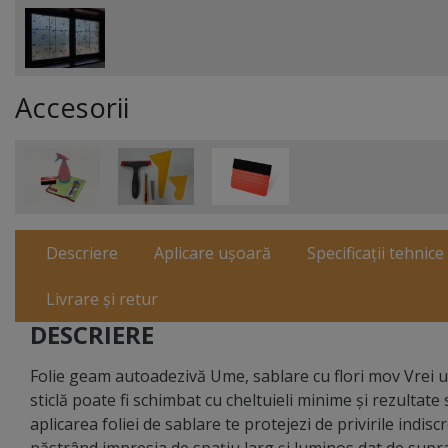
Accesorii
Descriere
Aplicare ușoară
Specificații tehnice
Livrare și retur
DESCRIERE
Folie geam autoadezivă Ume, sablare cu flori mov Vrei u
sticlă poate fi schimbat cu cheltuieli minime şi rezultat
aplicarea foliei de sablare te protejezi de privirile indis