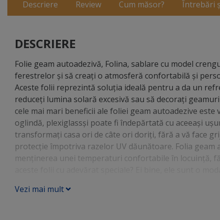
Descriere
Review
Cum măsor?
Întrebări 
DESCRIERE
Folie geam autoadezivă, Folina, sablare cu model crenguţ
ferestrelor și să creați o atmosferă confortabilă și per
Aceste folii reprezintă soluția ideală pentru a da un refr
reduceți lumina solară excesivă sau să decorați geamuril
cele mai mari beneficii ale foliei geam autoadezive este v
oglindă, plexiglassși poate fi îndepărtată cu aceeași ușur
transformați casa ori de câte ori doriți, fără a vă face gr
protecție împotriva razelor UV dăunătoare. Folia geam a
menținerea unei temperaturi confortabile în locuință, f
aceste folii cu adevărat speciale? Ei bine, ele sunt o mod
posibilitatea de a alege dintre o gamă largă de modele și t
Vezi mai mult
moderne și abstracte. Cu siguranță veți găsi o folie care 
geam autoadezivă este, de asemenea, prietenoasă cu bug
aceasta este o alternativă accesibilă și de încredere, car