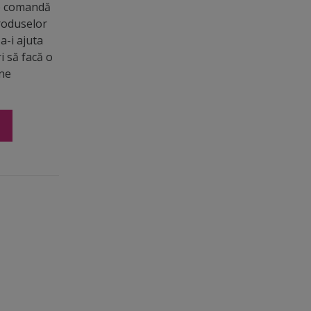
de comandă
roduselor
a-i ajuta
ri să facă o
ine