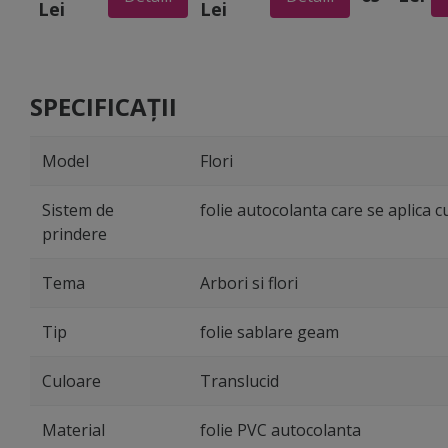
Lei
Lei
100 cm lăţime
mov, 100 cm
imprimeu fl
lăţime
portocaliu ş
mov, lățime
cm
SPECIFICAȚII
Model
Flori
Sistem de
folie autocolanta care se aplica c
prindere
Tema
Arbori si flori
Tip
folie sablare geam
Culoare
Translucid
Material
folie PVC autocolanta