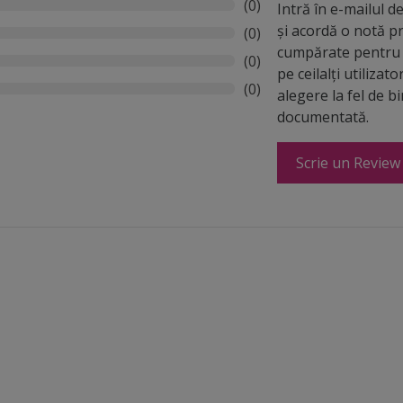
(0)
Intră în e-mailul 
și acordă o notă p
(0)
cumpărate pentru 
(0)
pe ceilalți utilizato
(0)
alegere la fel de b
documentată.
Scrie un Review