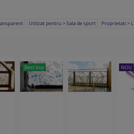
ransparent
Utilizat pentru > Sala de sport
Proprietati > L
Best buy
NOU