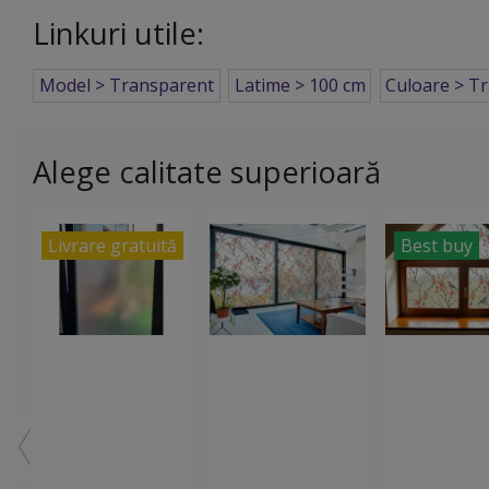
Linkuri utile:
Model > Transparent
Latime > 100 cm
Culoare > T
Alege calitate superioară
Livrare gratuită
Best buy