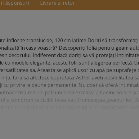
și răspunsuri
Livrare și retur
e înflorite translucide, 120 cm lăţime Doriţi să transformați
sonalizată în casa voastră? Descoperiţi folia pentru geam aut
esh decorului. Indiferent dacă doriți să vă protejați intimitate
e cu modele elegante, aceste folii sunt alegerea perfectă. U
ersatilitatea sa. Aceasta se aplică ușor cu apă pe suprafeţe di
ință, fără să afecteze suprafaţa. Astfel, aveți posibilitatea s
iji cu privire la daune permanente. Nu doar că oferă intimitate
utoadezivă reduce pătrunderea excesivă a luminii solare și a
ără a compromite vizibilitatea sau frumusețea geamurilor. D
alitate minunată de a vă exprima stilul și personalitatea. Aveț
exturi, de la transparent la mat, de la modele florale delicate
să se potrivească perfect cu gusturile și preferințele voastre
etul vostru. Comparativ cu alte opțiuni de decorare a feres
e oferă rezultate excelente în termeni de aspect și funcționali