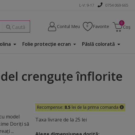
L-V: 9-17
0754 069 665
Contul Meu
Favorite
Caută
Coș
Folina
Folie protecţie ecran
Pâslă colorată
e
del crenguţe înflorite
Recompense:
8.5
lei de la prima comanda
 cu model
Taxa livrare de la 25 lei
ţime Doriţi să
ați ...
Alege dimensiunea dorită: