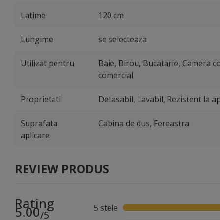
Latime
120 cm
Lungime
se selecteaza
Utilizat pentru
Baie, Birou, Bucatarie, Camera cop
comercial
Proprietati
Detasabil, Lavabil, Rezistent la a
Suprafata
Cabina de dus, Fereastra
aplicare
REVIEW PRODUS
Rating
5 stele
5.00
/5