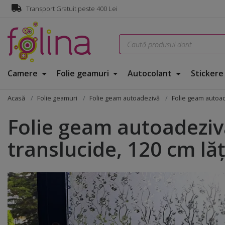
Transport Gratuit peste 400 Lei
Camere
Folie geamuri
Autocolant
Sticker
Acasă
Folie geamuri
Folie geam autoadezivă
Folie geam autoad
Folie geam autoadezivă
translucide, 120 cm lă