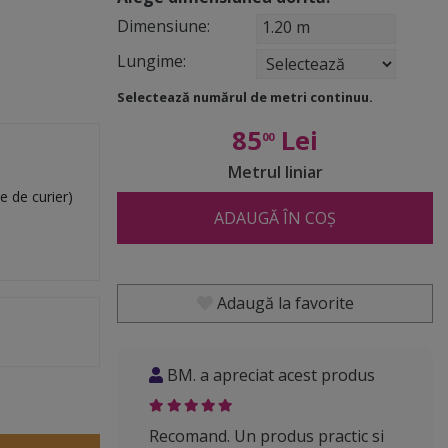
Dimensiune:
1.20 m
Lungime:
Selectează numărul de metri continuu.
85
Lei
00
Metrul liniar
e de curier)
ADAUGĂ ÎN COȘ
Adaugă la favorite
BM. a apreciat acest produs
Recomand. Un produs practic si