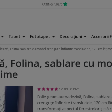
RATING 4.93/5
e
Tapet
Fototapet
Decorațiuni
Accesorii 
ezivă, Folina, sablare cu model crenguţe înflorite translucide, 120 cm lăţim
, Folina, sablare cu mo
ţime
1
OPINII CLIENȚI
Folie geam autoadezivă, Folina, sablare
crenguţe înflorite translucide, 120 cm lă
transformați aspectul ferestrelor și să cre