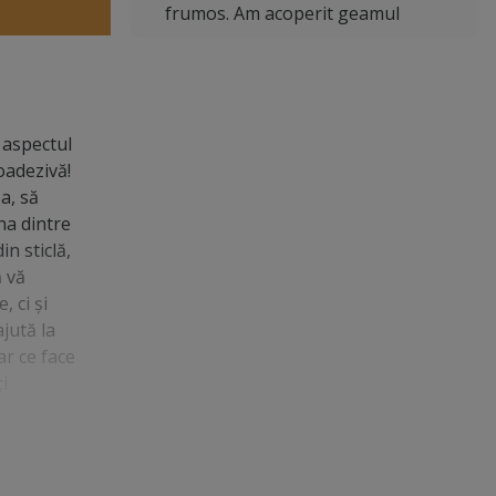
frumos. Am acoperit geamul
 aspectul
oadezivă!
a, să
na dintre
n sticlă,
ă vă
, ci și
jută la
ar ce face
i
 la linii
! Folia
trelor,
tate.