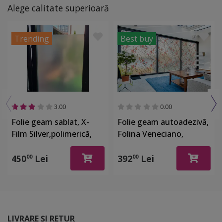
Alege calitate superioară
Trending
Best buy
3.00
0.00
Folie geam sablat, X-
Folie geam autoadezivă,
Film Silver,polimerică,
Folina Veneciano,
autoadezivă, textură
sablare lăptoasă cu
satinată, rolă de
imprimeu crengi înflorite
450
Lei
392
Lei
00
00
126x500 cm
și păsări, rolă de 152x200
cm, racletă inclusă
LIVRARE ȘI RETUR