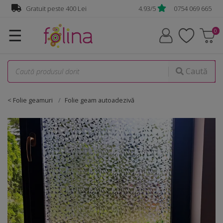
Gratuit peste 400 Lei
4.93/5
0754 069 665
☰
Caută
< Folie geamuri
Folie geam autoadezivă