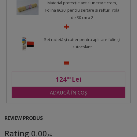
Material protecţie antialunecare crem,
Folina 8630, pentru sertare si rafturi, rola
de 30 cm x 2
Set racletă şi cutter pentru aplicare folie şi
autocolant
124
Lei
00
ADAUGĂ ÎN COȘ
REVIEW PRODUS
Rating 0.00
/5