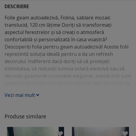
DESCRIERE
Folie geam autoadezivă, Folina, sablare mozaic
translucid, 120 cm lăţime Doriţi să transformați
aspectul ferestrelor și să creați o atmosferă
confortabilă și personalizată în casa voastră?
Descoperiţi folia pentru geam autoadezivă! Aceste folii
reprezintă soluția ideală pentru a da un refresh
decorului. Indiferent dacă doriți să vă protejați
intimitatea, să reduceți lumina solară excesivă sau să
decorați geamurile cu modele elegante, aceste folii sunt
alegerea perfectă. Una dintre cele mai mari beneficii ale
foliei geam autoadezive este versatilitatea sa. Aceasta
Vezi mai mult
se aplică ușor cu apă pe suprafeţe din sticlă, oglindă,
plexiglassși poate fi îndepărtată cu aceeași ușurință,
fără să afecteze suprafaţa. Astfel, aveți posibilitatea să
Produse similare
vă transformați casa ori de câte ori doriți, fără a vă face
griji cu privire la daune permanente. Nu doar că oferă
intimitate, ci și protecție împotriva razelor UV