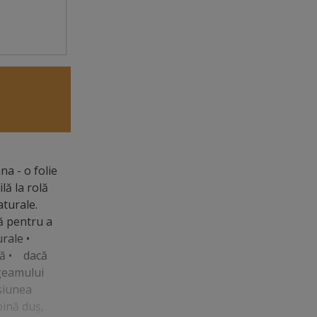
a - o folie
lă la rolă
aturale.
ă pentru a
turale •
etă • dacă
 geamului
nsiunea
bină duş,