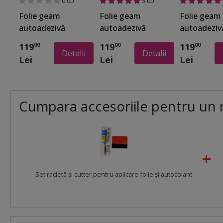
0.00
5.00
Folie geam
Folie geam
Folie geam
autoadezivă
autoadezivă
autoadeziv
Avani, Folina,
Palmer, Folina,
Valeria, Fol
119
119
119
00
00
00
crengi verzi, 100
sablare cu
frunze verz
Detalii
Detalii
Lei
Lei
Lei
cm lăţime
model crengi
cm lăţime
verzi, 100 cm
lăţime
Cumpara accesoriile pentru un 
Set racletă şi cutter pentru aplicare folie şi autocolant