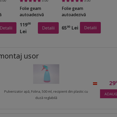
5.00
5.00
5.00
Folie geam
Folie geam
ă
autoadezivă
autoadezivă
ina,
Palmas, Folina,
Ume, sablare cu
119
00
i, 100
model frunze
flori mov, 90 cm
65
Lei
00
Detalii
Detalii
Detalii
Lei
verzi, efect de
latime
sablare, 100 cm
lăţime
montaj usor
29
Pulverizator apă, Folina, 500 ml, recipient din plastic cu
ADAUG
duză reglabilă