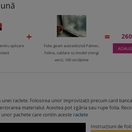
eună
26
pentru aplicare
Folie geam autoadezivă Palmer,
ADAUG
colant
Folina, sablare cu model crengi
verzi, 100 cm lăţime
unei raclete. Folosirea unor improvizații precum card bancar
teriorarea materialul. Acestea pot zgâria sau rupe folia. R
 a unor pachete care contin aceste
raclete
Instrucțiuni de fol