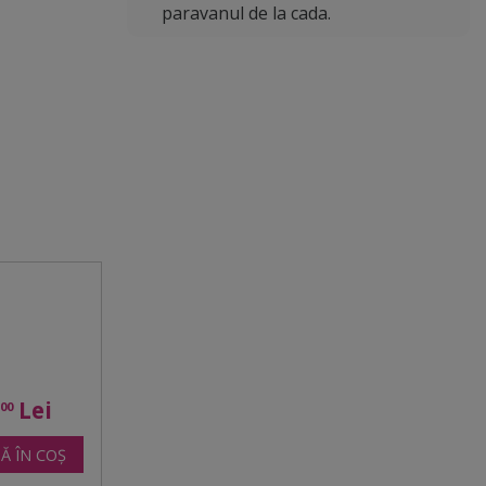
paravanul de la cada.
4
Lei
00
Ă ÎN COȘ