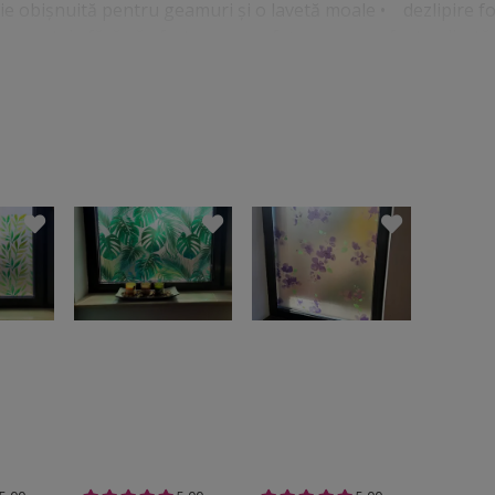
ie obişnuită pentru geamuri şi o lavetă moale • dezlipire f
acesteia fără să afecteze suprafaţa pe care a fost aplicată.
alel cu suprafaţa. Aplicare Folie geam autoadezivă Liana, Foli
de sablare decorativă se aplică pe orice suprafaţă din sticlă 
egresează, şterge bine de praf la colţuri şi pe lângă cheder. 
oară cu o ruletă suprafaţa pe care vrei să aplici folia. Taie 
licarea autocolantului recomandăm folosirea unei raclete din 
estea nu zgârie folia. Foliile autoadezive se aplică cu apă - îţ
ea cu adeziv a foliei. Racletarea se va face mult mai uşor şi