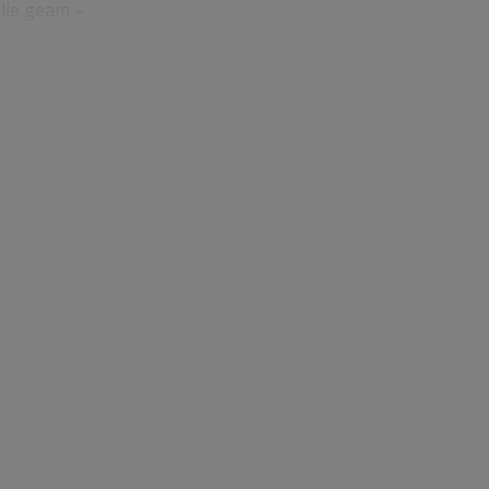
olie geam –
 Se
na,
şi oglindă
Ai grijă să
folia cu un
plastic
i
 dacă rămân