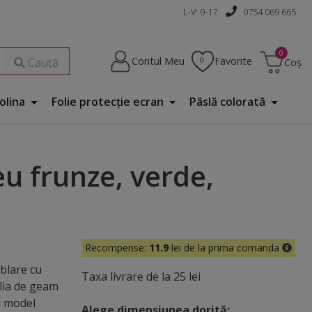
L-V: 9-17
0754 069 665
Contul Meu
Favorite
Caută
Coș
Folina
Folie protecţie ecran
Pâslă colorată
u frunze, verde,
Recompense:
11.9
lei de la prima comanda
ablare cu
Taxa livrare de la 25 lei
olia de geam
u model
Alege dimensiunea dorită: