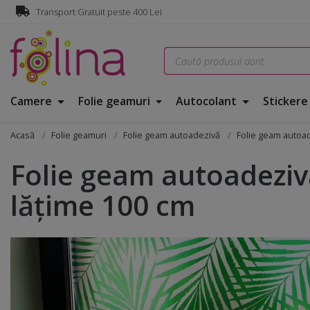
Transport Gratuit peste 400 Lei
Camere
Folie geamuri
Autocolant
Sticker
Acasă
Folie geamuri
Folie geam autoadezivă
Folie geam autoad
Folie geam autoadezivă
lățime 100 cm