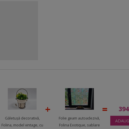
39
Găletuşă decorativă,
Folie geam autoadezivă,
ADAUG
Folina, model vintage, cu
Folina Exotique, sablare