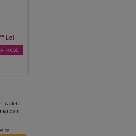
0
Lei
00
Ă ÎN COȘ
, racleta
ecomandam
osire