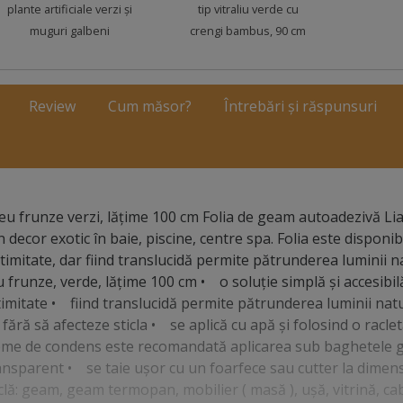
plante artificiale verzi şi
tip vitraliu verde cu
muguri galbeni
crengi bambus, 90 cm
Review
Cum măsor?
Întrebări și răspunsuri
u frunze verzi, lățime 100 cm Folia de geam autoadezivă Lian
decor exotic în baie, piscine, centre spa. Folia este disponibi
ntimitate, dar fiind translucidă permite pătrunderea luminii n
frunze, verde, lățime 100 cm • o soluţie simplă şi accesibil
timitate • fiind translucidă permite pătrunderea luminii na
fără să afecteze sticla • se aplică cu apă şi folosind o racl
bleme de condens este recomandată aplicarea sub baghetele
transparent • se taie uşor cu un foarfece sau cutter la dime
clă: geam, geam termopan, mobilier ( masă ), uşă, vitrină, ca