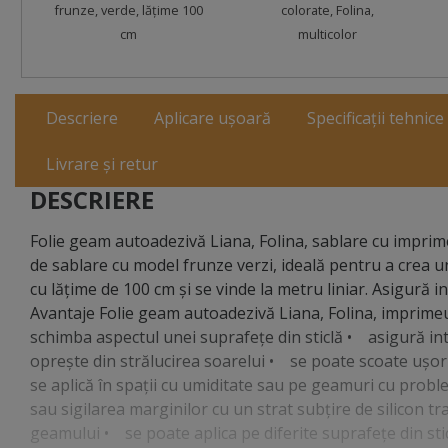
frunze, verde, lățime 100
colorate, Folina,
cm
multicolor
Descriere
Aplicare ușoară
Specificații tehnice
Livrare și retur
DESCRIERE
Folie geam autoadezivă Liana, Folina, sablare cu imprime
de sablare cu model frunze verzi, ideală pentru a crea un 
cu lăţime de 100 cm şi se vinde la metru liniar. Asigură i
Avantaje Folie geam autoadezivă Liana, Folina, imprimeu 
schimba aspectul unei suprafeţe din sticlă • asigură in
opreşte din strălucirea soarelui • se poate scoate uşor 
se aplică în spaţii cu umiditate sau pe geamuri cu pro
sau sigilarea marginilor cu un strat subţire de silicon 
geamului • se poate aplica pe diferite suprafeţe din sti