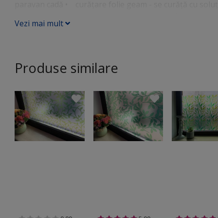
paravan cadă • curăţare folie geam - se curăţă cu soluţ
are un adeziv semipermanent, care permite îndepărtarea 
Vezi mai mult
desprinde folia de la un colţ şi se trage la un unghi par
imprimeu frunze, verde, lățime 100 cm Folia autoadezivă 
Pregăteşte suprafaţa pe care vei lipi folia autoadezivă: d
nu rămână scame. Măsoară şi taie la dimensiuni folia: măs
Produse similare
cutter bine ascuţit sau foarfece. Racletează - pentru ap
care o parte cu pâslă, sau o racletă din cauciuc/silicon. Ac
recomandăm să pulverizezi multă apă pe sticlă şi pe part
bule de aer, acestea se pot scoate fără a strica folia.