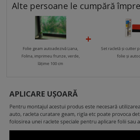
Alte persoane le cumpără împr
Folie geam autoadezivă Liana,
Set racletă şi cutter 
Folina, imprimeu frunze, verde,
folie şi auto
lățime 100 cm
APLICARE UȘOARĂ
Pentru montajul acestui produs este necesară utilizarea 
auto, racleta curatare geam, rigla etc poate provoca de
folosirea unei raclete speciale pentru aplicare folii sau