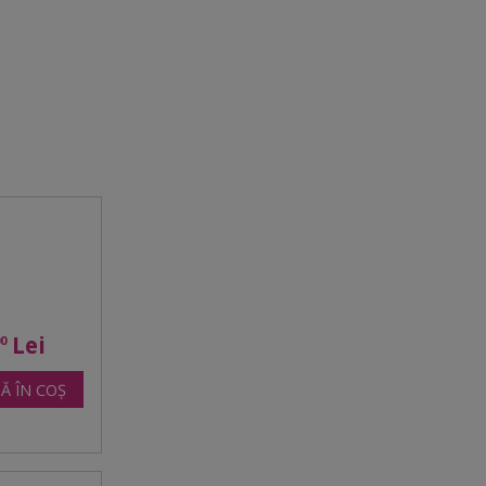
Lei
00
Ă ÎN COȘ