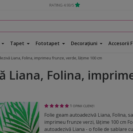
RATING 4.93/5
e
Tapet
Fototapet
Decorațiuni
Accesorii 
ezivă Liana, Folina, imprimeu frunze, verde, lățime 100 cm
 Liana, Folina, imprime
1
OPINII CLIENȚI
Folie geam autoadezivă Liana, Folina, s
imprimeu frunze verzi, lățime 100 cm F
autoadezivă Liana - o folie de sablare c