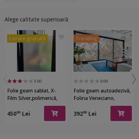
Alege calitate superioară
Livrare gratuită
Trending
3.00
0.00
Folie geam sablat, X-
Folie geam autoadezivă,
Film Silver,polimerică,
Folina Veneciano,
autoadezivă, textură
sablare lăptoasă cu
satinată, rolă de
imprimeu crengi înflorite
450
Lei
392
Lei
00
00
126x500 cm
și păsări, rolă de 152x200
cm, racletă inclusă