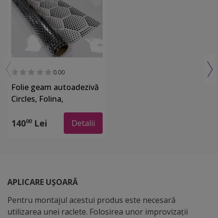
0.00
Folie geam autoadezivă
Circles, Folina,
transparentă cu model
geometric negru, 122
140
Lei
00
Detalii
cm lăţime
APLICARE UȘOARĂ
Pentru montajul acestui produs este necesară
utilizarea unei raclete. Folosirea unor improvizații