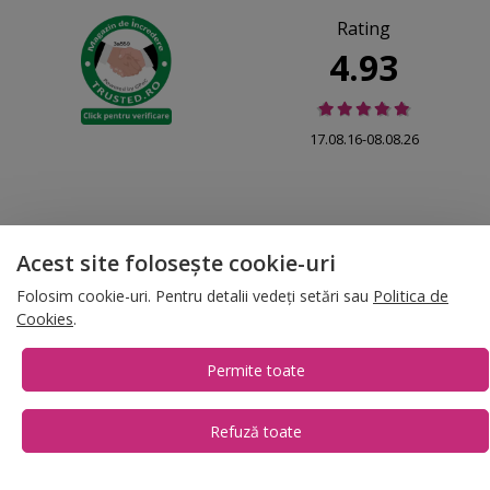
Rating
4.93
17.08.16-08.08.26
Acest site folosește cookie-uri
© 2026 Folina.ro | All Rights Reserved. Folina.ro |
Designed by Artvertising
•
Termene și condiții
•
Gestionează preferințe cookies
Folosim cookie-uri. Pentru detalii vedeți setări sau
Politica de
Cookies
.
T:
+4 0754.069.667
Permite toate
Refuză toate
1