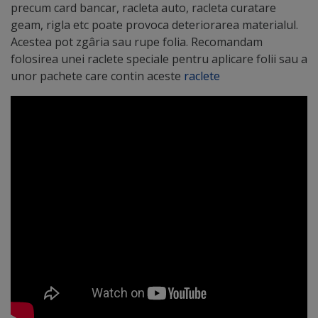
precum card bancar, racleta auto, racleta curatare
geam, rigla etc poate provoca deteriorarea materialul.
Acestea pot zgâria sau rupe folia. Recomandam
folosirea unei raclete speciale pentru aplicare folii sau a
unor pachete care contin aceste
raclete