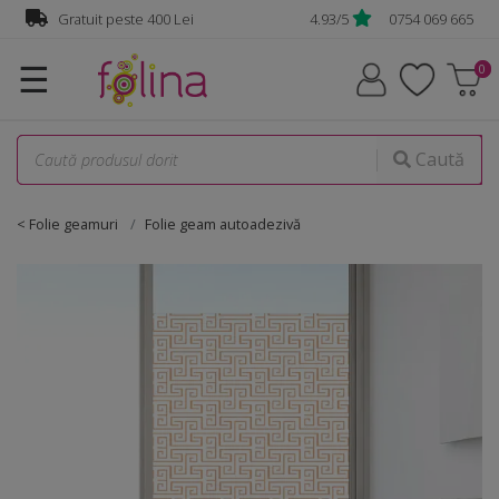
Gratuit peste 400 Lei
4.93/5
0754 069 665
☰
Caută
< Folie geamuri
Folie geam autoadezivă