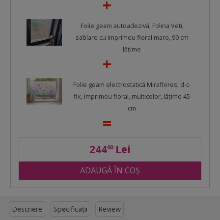
Folie geam autoadezivă, Folina Veti,
sablare cu imprimeu floral maro, 90 cm
lăţime
Folie geam electrostatică Miraflores, d-c-
fix, imprimeu floral, multicolor, lățime 45
cm
244
Lei
00
ADAUGĂ ÎN COȘ
Descriere
Specificații
Review