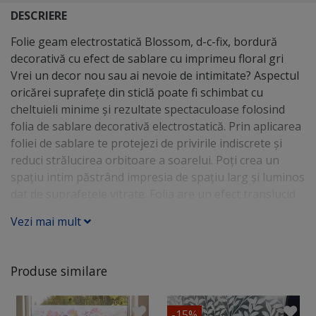
DESCRIERE
Folie geam electrostatică Blossom, d-c-fix, bordură
decorativă cu efect de sablare cu imprimeu floral gri
Vrei un decor nou sau ai nevoie de intimitate? Aspectul
oricărei suprafeţe din sticlă poate fi schimbat cu
cheltuieli minime şi rezultate spectaculoase folosind
folia de sablare decorativă electrostatică. Prin aplicarea
foliei de sablare te protejezi de privirile indiscrete şi
reduci strălucirea orbitoare a soarelui. Poţi crea un
spaţiu intim păstrând impresia de spaţiu larg şi luminos
dat de suprafeţele vitrate. Folia are un efect translucid
şi permite pătrunderea luminii naturale. Foloseşte folia
Vezi mai mult
de sablare pentru a conferi stil şi personalitate
suprafeţelor vitrate din locuinţe private, birouri,
restaurante, hoteluri, cafenele. Comparativ cu sticla
Produse similare
sablată, folia de sablare are o durată la fel de lungă de
viaţă, însă poate fi schimbată mai uşor şi este mai uşor
de întreţinut. Folia de sablare decorativă este ideală
-15%