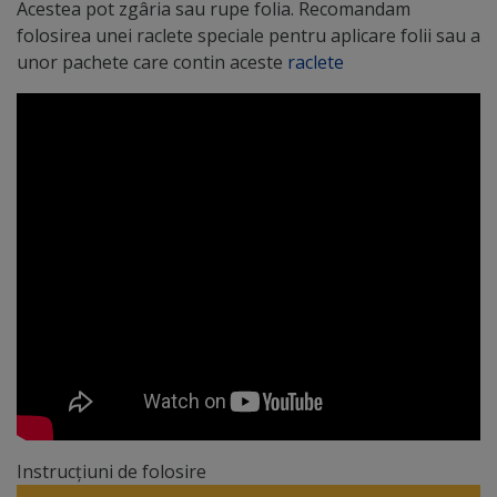
Acestea pot zgâria sau rupe folia. Recomandam
folosirea unei raclete speciale pentru aplicare folii sau a
unor pachete care contin aceste
raclete
Instrucțiuni de folosire