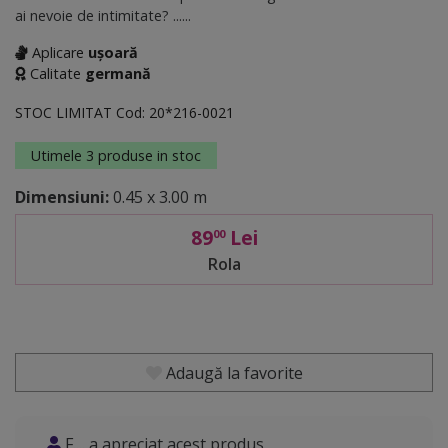
ai nevoie de intimitate? ......
Aplicare
ușoară
Calitate
germană
STOC LIMITAT
Cod:
20*216-0021
Utimele 3 produse in stoc
Dimensiuni:
0.45 x 3.00 m
89
Lei
00
Rola
Adaugă la favorite
F.... a apreciat acest produs
An