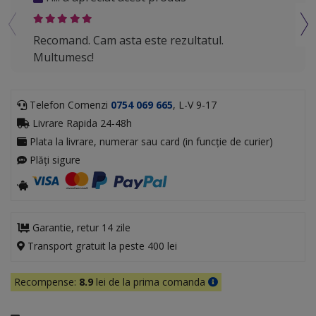
Recomand. Cam asta este rezultatul.
Aleg
Multumesc!
minu
Telefon Comenzi
0754 069 665
, L-V 9-17
Livrare Rapida 24-48h
Plata la livrare, numerar sau card (in funcție de curier)
Plăți sigure
Garantie, retur 14 zile
Transport gratuit la peste 400 lei
Recompense:
8.9
lei de la prima comanda