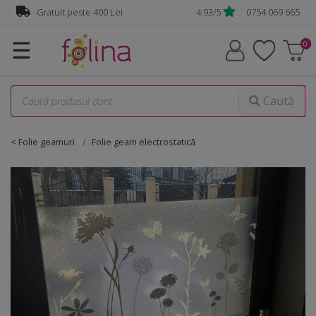
Gratuit peste 400 Lei
4.93/5
0754 069 665
☰
Caută
< Folie geamuri
Folie geam electrostatică