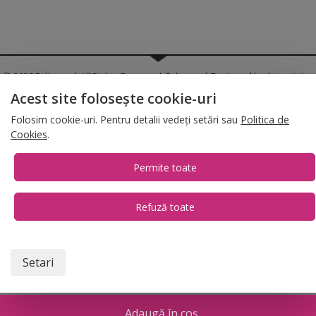
© 2026 Folina.ro | All Rights Reserved. Folina.ro |
Designed by Artvertising
•
Termene și condiții
•
Gestionează preferințe cookies
Acest site folosește cookie-uri
T:
+4 0754.069.667
Folosim cookie-uri. Pentru detalii vedeți setări sau
Politica de
Cookies
.
Permite toate
Refuză toate
1
Setari
Adaugă în coș