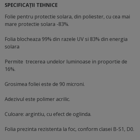
geamurile de mansardă înclinate ( Velux ) sau alte tipuri
SPECIFICAȚII TEHNICE
de ferestre de acoperiș. Datorită poziției lor înclinate,
Folie pentru protectie solara, din poliester, cu cea mai
acestea sunt supuse în mod direct influențelor
mare protectie solara -83%.
exterioare, cum ar fi umiditatea crescută și acumularea
de praf și alte particule. Aceste condiții pot afecta
Folia blocheaza 99% din razele UV si 83% din energia
aderența și durabilitatea foliei solare aplicate pe
solara
exterior, diminuând astfel eficacitatea și longevitatea
acesteia. Umiditatea excesivă poate cauza infiltrarea
Permite trecerea undelor luminoase in proportie de
apei pe la margini, în timp ce acumularea de praf și
16%.
expunerea directă la razele UV determină mătuirea şi
deteriorarea materialului. În plus, accesul dificil pentru
Grosimea foliei este de 90 microni.
întreținerea și curățarea regulată a foliei aplicate pe
aceste ferestre înclinate poate reprezenta o provocare
Adezivul este polimer acrilic.
suplimentară.
Culoare: argintiu, cu efect de oglinda.
Folia prezinta rezistenta la foc, conform clasei B-S1, D0.