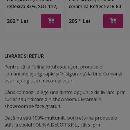
reflexivă 83%, SOL 112,
ceramică Reflectiv IR 80
efect de oglindă, cu
– protecție 82%,
aplicare la exterior, rolă
transparență 80%,
262
Lei
205
Lei
00
00
de 75x300 cm
aplicare la interior,
75x250 cm
LIVRARE ȘI RETUR
Pentru că la Folina totul este ușor, produsele
comandate ajung rapid și în siguranță la tine. Comanzi
ușor, ajung ușor, decorezi ușor.
Când comanzi, alege una dintre opțiunile de livrare: prin
curier sau ridicare din showroom. Livrarea în
showroom se face gratuit.
Dacă nu ești 100% mulțumit, poți returna produsele
atât la sediul FOLINA DECOR S.R.L., cât și prin