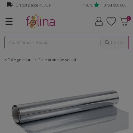
Gratuit peste 400 Lei
4.93/5
0754 069 665
☰
Caută
< Folie geamuri
Folie protecție solară