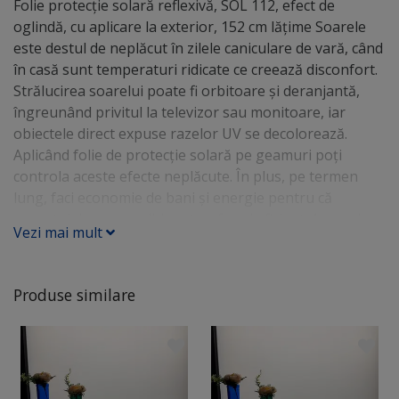
Folie protecție solară reflexivă, SOL 112, efect de
oglindă, cu aplicare la exterior, 152 cm lăţime Soarele
este destul de neplăcut în zilele caniculare de vară, când
în casă sunt temperaturi ridicate ce creează disconfort.
Strălucirea soarelui poate fi orbitoare şi deranjantă,
îngreunând privitul la televizor sau monitoare, iar
obiectele direct expuse razelor UV se decolorează.
Aplicând folie de protecţie solară pe geamuri poţi
controla aceste efecte neplăcute. În plus, pe termen
lung, faci economie de bani şi energie pentru că
aparatul de aer condiţionat va fi mai eficient. Avantaje
Vezi mai mult
Folie protecție solară pentru geam, cu efect de oglindă
reduce temperatura din cameră reduce strălucirea
luminii solare împiedică decolorarea obiectelor vă
Produse similare
protejează familia de nocivele raze UV reduce costurile
cu energia prin efectul de oglindă, asigură intimitate pe
timpul zilei - efectul de oglindă se creează în lumina
solară. Cu cât bate soarele mai puternic, cu atât va fi
mai pronunţat efectul de oglindă. Aceeaşi folie poate