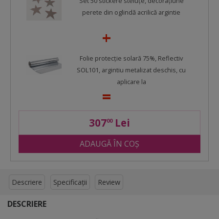
Set 50 stickere steluţe, decoraţiune
perete din oglindă acrilică argintie
Folie protecție solară 75%, Reflectiv
SOL101, argintiu metalizat deschis, cu
aplicare la
307
Lei
00
ADAUGĂ ÎN COȘ
Descriere
Specificații
Review
DESCRIERE