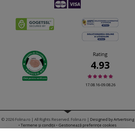
Rating
4.93
17.08.16-09.08.26
© 2026 Folina.ro | All Rights Reserved. Folina.ro |
Designed by Artvertising
•
Termene și condiții
•
Gestionează preferințe cookies