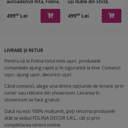
autoadezivă Rita, Folina,
uşi duble din sticlă,
model copac, role de
Greta, 210x100cm
100x210 cm
499
Lei
499
Lei
00
00
LIVRARE ȘI RETUR
Pentru că la Folina totul este ușor, produsele
comandate ajung rapid și în siguranță la tine. Comanzi
ușor, ajung ușor, decorezi ușor.
Când comanzi, alege una dintre opțiunile de livrare: prin
curier sau ridicare din showroom. Livrarea în
showroom se face gratuit.
Dacă nu ești 100% mulțumit, poți returna produsele
atât la sediul FOLINA DECOR S.R.L., cât și prin
completarea cererii online.