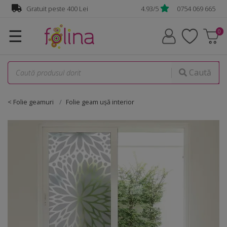
Gratuit peste 400 Lei
4.93/5
0754 069 665
☰
Caută
< Folie geamuri
Folie geam uşă interior