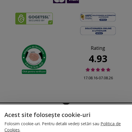
Rating
4.93
17.08.16-07.08.26
© 2026 Folina.ro | All Rights Reserved. Folina.ro |
Designed by Artvertising
Acest site folosește cookie-uri
•
Termene și condiții
•
Gestionează preferințe cookies
Folosim cookie-uri. Pentru detalii vedeți setări sau
Politica de
T:
+4 0754.069.667
Cookies
.