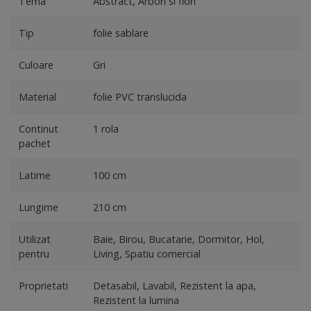
Tema
Abstract, Arbori si flori
Tip
folie sablare
Culoare
Gri
Material
folie PVC translucida
Continut
1 rola
pachet
Latime
100 cm
Lungime
210 cm
Utilizat
Baie, Birou, Bucatarie, Dormitor, Hol,
pentru
Living, Spatiu comercial
Proprietati
Detasabil, Lavabil, Rezistent la apa,
Rezistent la lumina