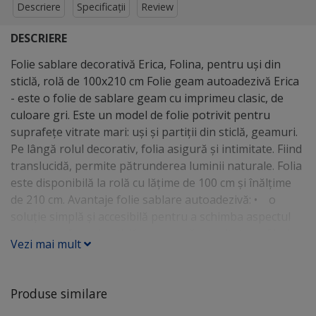
Descriere
Specificații
Review
DESCRIERE
Folie sablare decorativă Erica, Folina, pentru uşi din
sticlă, rolă de 100x210 cm Folie geam autoadezivă Erica
- este o folie de sablare geam cu imprimeu clasic, de
culoare gri. Este un model de folie potrivit pentru
suprafeţe vitrate mari: uşi şi partiţii din sticlă, geamuri.
Pe lângă rolul decorativ, folia asigură şi intimitate. Fiind
translucidă, permite pătrunderea luminii naturale. Folia
este disponibilă la rolă cu lăţime de 100 cm şi înălţime
de 210 cm. Avantaje folie sablare autoadezivă: • o
soluţie simplă şi accesibilă pentru a schimba aspectul
unei suprafeţe din sticlă • asigură intimitate • fiind
Vezi mai mult
translucidă permite pătrunderea luminii naturale •
opreşte din strălucirea soarelui • se poate scoate uşor
fără să afecteze sticla • se aplică cu apă şi folosind o
Produse similare
racletă • dacă se aplică în spaţii cu umiditate sau pe