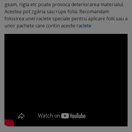
geam, rigla etc poate provoca deteriorarea materialul.
Acestea pot zgâria sau rupe folia. Recomandam
folosirea unei raclete speciale pentru aplicare folii sau a
unor pachete care contin aceste
raclete