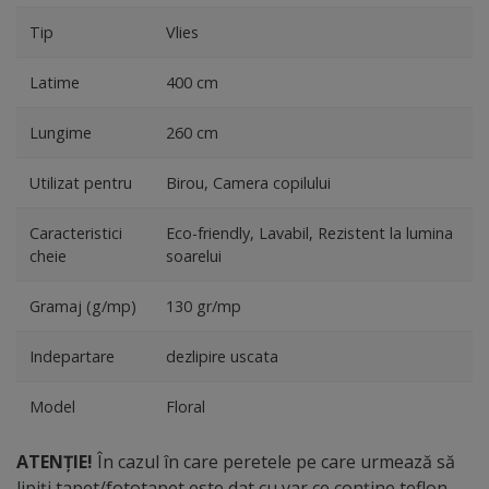
Tip
Vlies
Latime
400 cm
Lungime
260 cm
Utilizat pentru
Birou, Camera copilului
Caracteristici
Eco-friendly, Lavabil, Rezistent la lumina
cheie
soarelui
Gramaj (g/mp)
130 gr/mp
Indepartare
dezlipire uscata
Model
Floral
ATENȚIE!
În cazul în care peretele pe care urmează să
lipiți tapet/fototapet este dat cu var ce conține teflon,