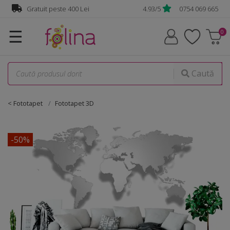
Gratuit peste 400 Lei
4.93/5
0754 069 665
☰
Caută
< Fototapet
Fototapet 3D
-50%