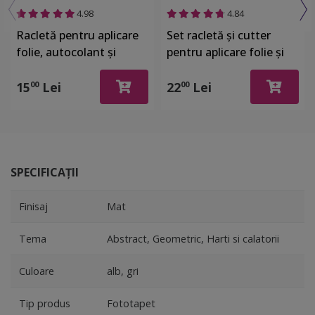
4.98
4.84
Racletă pentru aplicare
Set racletă şi cutter
folie, autocolant şi
pentru aplicare folie şi
stickere, din plastic cu o
autocolant
latură cu pâslă
15
Lei
22
Lei
00
00
SPECIFICAȚII
Finisaj
Mat
Tema
Abstract, Geometric, Harti si calatorii
Culoare
alb, gri
Tip produs
Fototapet