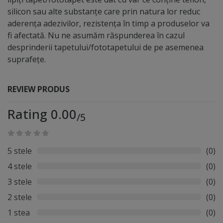
silicon sau alte substanțe care prin natura lor reduc
aderența adezivilor, rezistența în timp a produselor va
fi afectată. Nu ne asumăm răspunderea în cazul
desprinderii tapetului/fototapetului de pe asemenea
suprafețe.
REVIEW PRODUS
Rating 0.00
/5
5 stele
(0)
4 stele
(0)
3 stele
(0)
2 stele
(0)
1 stea
(0)