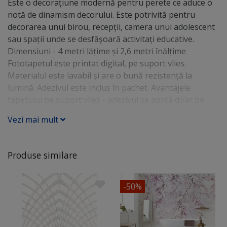
Este o decoraţiune modernă pentru perete ce aduce o
notă de dinamism decorului. Este potrivită pentru
decorarea unui birou, recepţii, camera unui adolescent
sau spaţii unde se desfăşoară activitaţi educative.
Dimensiuni - 4 metri lăţime şi 2,6 metri înălţime
Fototapetul este printat digital, pe suport vlies.
Materialul este lavabil şi are o bună rezistenţă la
lumină. Adezivul este inclus în pachet. Avantajele
tapetului pe suport vlies - adezivul se aplică doar pe
perete, nu şi pe spatele produsului (ca în cazul
Vezi mai mult
tapetului cu suport din hârtie) - nu îşi modifică
dimensiunile (nu se strânge, nu se întinde) - se aplică
uşor pentru că nu rămân bule de aer - se poate
Produse similare
îndepărta uşor, fără să fie nevoie umezirea materialului
-50%