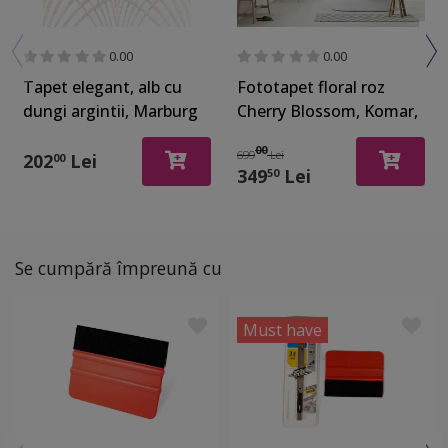
0.00
0.00
Tapet elegant, alb cu
Fototapet floral roz
dungi argintii, Marburg
Cherry Blossom, Komar,
Urban Spaces 32277
print digital, 300x280 cm
00
699
Lei
202
Lei
00
349
Lei
50
Se cumpără împreună cu
Must have