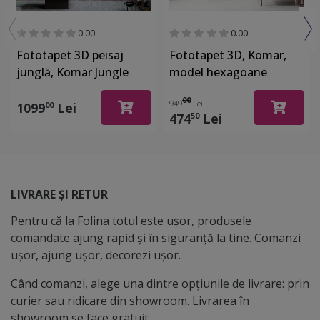
0.00
0.00
Fototapet 3D peisaj
Fototapet 3D, Komar,
junglă, Komar Jungle
model hexagoane
View Bricklane – Decor
metalice, Komar, gri -
00
949
Lei
exotic cu vegetație
400x250 cm
1099
Lei
00
474
Lei
50
luxuriantă și efect de
perete din cărămidă,
400x250 cm
LIVRARE ȘI RETUR
Pentru că la Folina totul este ușor, produsele
comandate ajung rapid și în siguranță la tine. Comanzi
ușor, ajung ușor, decorezi ușor.
Când comanzi, alege una dintre opțiunile de livrare: prin
curier sau ridicare din showroom. Livrarea în
showroom se face gratuit.