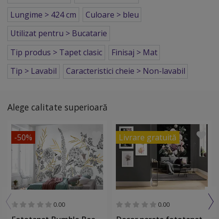
Lungime > 424 cm
Culoare > bleu
Utilizat pentru > Bucatarie
Tip produs > Tapet clasic
Finisaj > Mat
Tip > Lavabil
Caracteristici cheie > Non-lavabil
Alege calitate superioară
-50%
Livrare gratuită
0.00
0.00