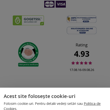
Rating
4.93
17.08.16-09.08.26
Acest site folosește cookie-uri
© 2026 Folina.ro | All Rights Reserved. Folina.ro |
Designed by Artvertising
•
Termene și condiții
•
Gestionează preferințe cookies
Folosim cookie-uri. Pentru detalii vedeți setări sau
Politica de
Cookies
.