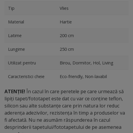
Tip
Vlies
Material
Hartie
Latime
200 cm
Lungime
250 cm
Utilizat pentru
Birou, Dormitor, Hol, Living
Caracteristici cheie
Eco-friendly, Non-lavabil
ATENȚIE!
În cazul în care peretele pe care urmează să
lipiți tapet/fototapet este dat cu var ce conține teflon,
silicon sau alte substanțe care prin natura lor reduc
aderența adezivilor, rezistența în timp a produselor va
fi afectată. Nu ne asumăm răspunderea în cazul
desprinderii tapetului/fototapetului de pe asemenea