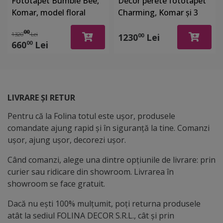
Fototapet Bumble Bee,
Decor perete fototapet
Komar, model floral
Charming, Komar şi 3
grafic cu accente
tablouri cu motive
00
1320
Lei
metalice aurii, 400x280
florale clasice
1230
Lei
00
660
Lei
00
cm
LIVRARE ȘI RETUR
Pentru că la Folina totul este ușor, produsele
comandate ajung rapid și în siguranță la tine. Comanzi
ușor, ajung ușor, decorezi ușor.
Când comanzi, alege una dintre opțiunile de livrare: prin
curier sau ridicare din showroom. Livrarea în
showroom se face gratuit.
Dacă nu ești 100% mulțumit, poți returna produsele
atât la sediul FOLINA DECOR S.R.L., cât și prin