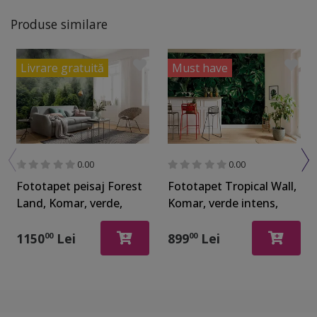
Produse similare
Livrare gratuită
Must have
0.00
0.00
Fototapet peisaj Forest
Fototapet Tropical Wall,
Land, Komar, verde,
Komar, verde intens,
400x250 cm
400x250 cm
1150
Lei
899
Lei
00
00