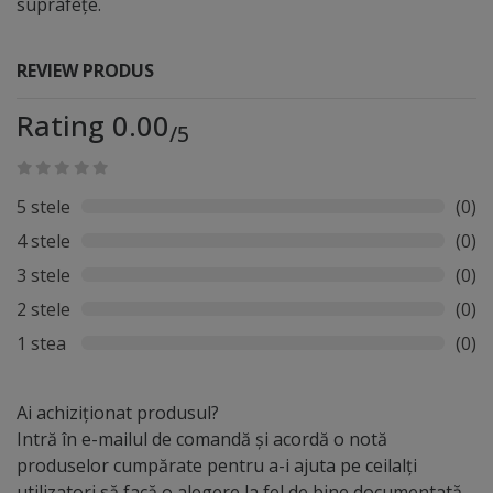
suprafețe.
REVIEW PRODUS
Rating 0.00
/5
5 stele
(0)
4 stele
(0)
3 stele
(0)
2 stele
(0)
1 stea
(0)
Ai achiziționat produsul?
Intră în e-mailul de comandă și acordă o notă
produselor cumpărate pentru a-i ajuta pe ceilalți
utilizatori să facă o alegere la fel de bine documentată.