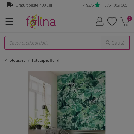
Gratuit peste 400 Lei
4.93/5
0754 069 665
☰
Caută
< Fototapet
Fototapet floral