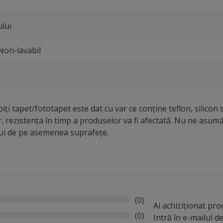
lui
 Non-lavabil
iți tapet/fototapet este dat cu var ce conține teflon, silicon 
r, rezistența în timp a produselor va fi afectată. Nu ne asu
lui de pe asemenea suprafețe.
(0)
Ai achiziționat pr
(0)
Intră în e-mailul 