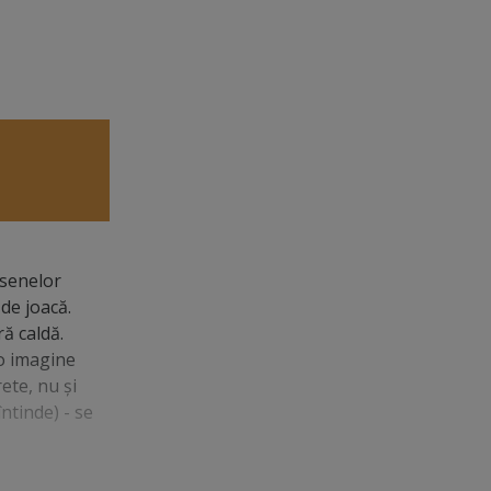
esenelor
de joacă.
ă caldă.
 o imagine
ete, nu şi
ntinde) - se