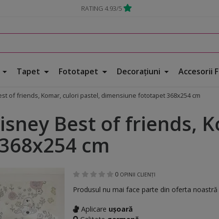
RATING 4.93/5
e
Tapet
Fototapet
Decorațiuni
Accesorii 
st of friends, Komar, culori pastel, dimensiune fototapet 368x254 cm
sney Best of friends, K
 368x254 cm
0
OPINII CLIENȚI
Produsul nu mai face parte din oferta noastr
Aplicare
ușoară