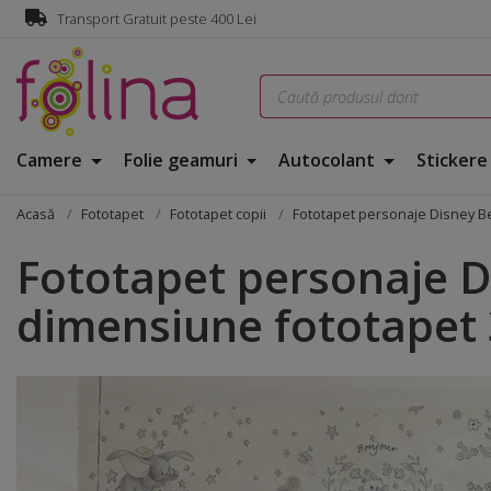
Transport Gratuit peste 400 Lei
Camere
Folie geamuri
Autocolant
Sticker
Acasă
Fototapet
Fototapet copii
Fototapet personaje Disney Be
Fototapet personaje Di
dimensiune fototapet