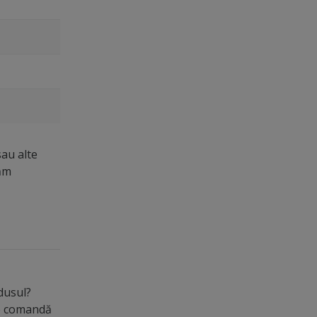
sau alte
măm
odusul?
de comandă