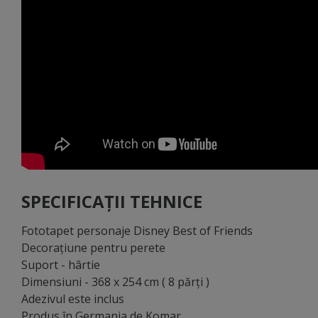
SPECIFICAȚII TEHNICE
Fototapet personaje Disney Best of Friends
Decoraţiune pentru perete
Suport - hârtie
Dimensiuni - 368 x 254 cm ( 8 părţi )
Adezivul este inclus
Produs în Germania de Komar