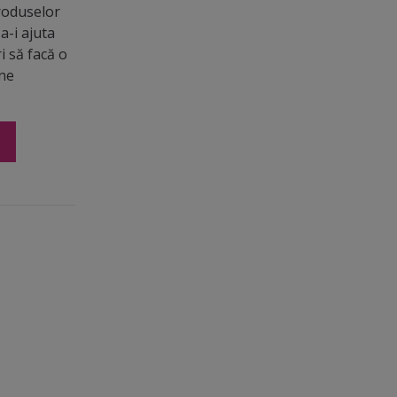
roduselor
a-i ajuta
ri să facă o
ine