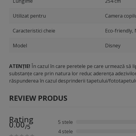
Lungime
254 cm
Utilizat pentru
Camera copilu
Caracteristici cheie
Eco-friendly,
Model
Disney
ATENȚIE!
În cazul în care peretele pe care urmează să lip
substanțe care prin natura lor reduc aderența adezivilo
răspunderea în cazul desprinderii tapetului/fototapetu
REVIEW PRODUS
Rating
5 stele
0.00
/5
4 stele