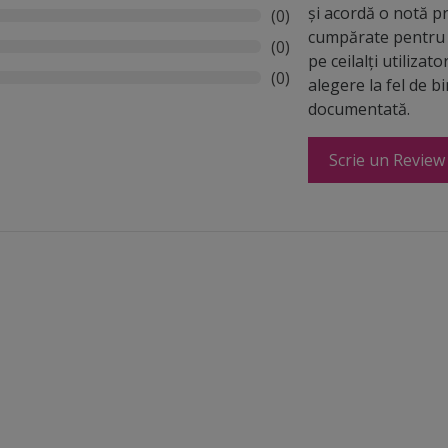
și acordă o notă p
(0)
cumpărate pentru 
(0)
pe ceilalți utilizato
(0)
alegere la fel de b
documentată.
Scrie un Review