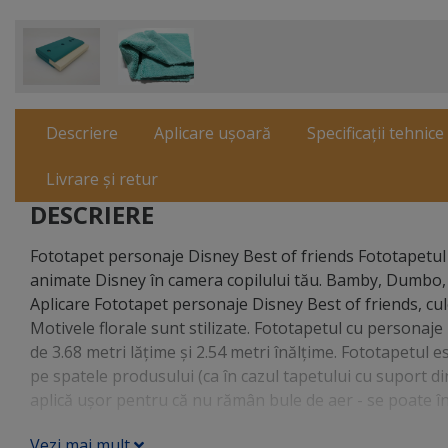
Descriere
Aplicare ușoară
Specificații tehnice
Livrare și retur
DESCRIERE
Fototapet personaje Disney Best of friends Fototapetul
animate Disney în camera copilului tău. Bamby, Dumbo, pi
Aplicare Fototapet personaje Disney Best of friends, culo
Motivele florale sunt stilizate. Fototapetul cu personaj
de 3.68 metri lăţime şi 2.54 metri înălţime. Fototapetul e
pe spatele produsului (ca în cazul tapetului cu suport din
aplică uşor pentru că nu rămân bule de aer - se poate î
Vezi mai mult