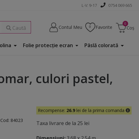
L-V: 9-17
0754 069 665
Contul Meu
Favorite
Caută
Coș
Folina
Folie protecţie ecran
Pâslă colorată
omar, culori pastel,
Recompense:
26.9
lei de la prima comanda
ă
Cod:
84023
Taxa livrare de la 25 lei
Dimensiuni:
3.68 x 2.54 m