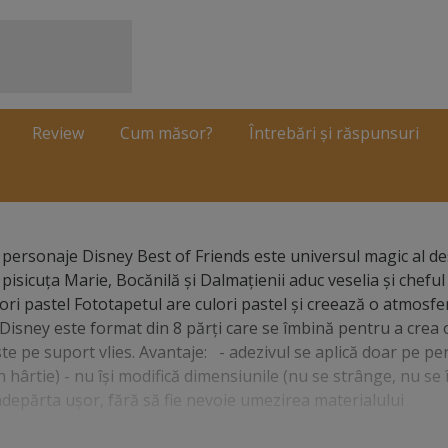
Review
Cum măsor?
Întrebări și răspunsuri
 personaje Disney Best of Friends este universul magic al d
sicuţa Marie, Bocănilă şi Dalmaţienii aduc veselia şi cheful 
ri pastel Fototapetul are culori pastel şi creează o atmosfer
e Disney este format din 8 părţi care se îmbină pentru a crea
ste pe suport vlies. Avantaje: - adezivul se aplică doar pe per
 hârtie) - nu îşi modifică dimensiunile (nu se strânge, nu se î
ndepărta uşor, fără să fie nevoie umezirea materialului