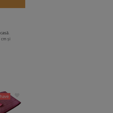
 casă.
 cm şi
have
Trending