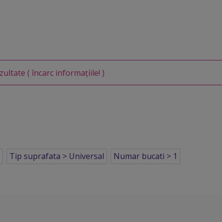
zultate
( încarc informațiile! )
a
Tip suprafata > Universal
Numar bucati > 1