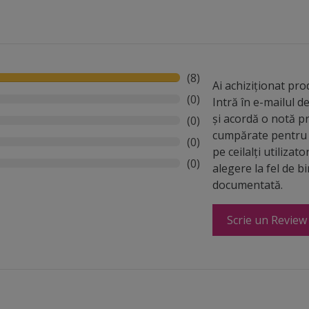
(8)
Ai achiziționat pr
(0)
Intră în e-mailul 
și acordă o notă p
(0)
cumpărate pentru 
(0)
pe ceilalți utilizato
(0)
alegere la fel de b
documentată.
Scrie un Review