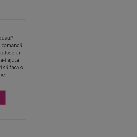
odusul?
de comandă
roduselor
a-i ajuta
ri să facă o
ine