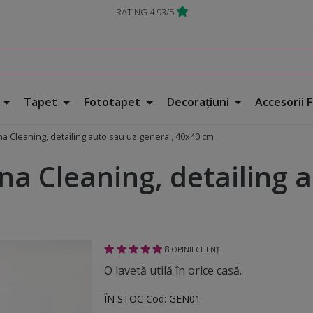
RATING 4.93/5
e
Tapet
Fototapet
Decorațiuni
Accesorii 
ina Cleaning, detailing auto sau uz general, 40x40 cm
ina Cleaning, detailing 
8
OPINII CLIENȚI
O lavetă utilă în orice casă.
ÎN STOC
Cod:
GEN01