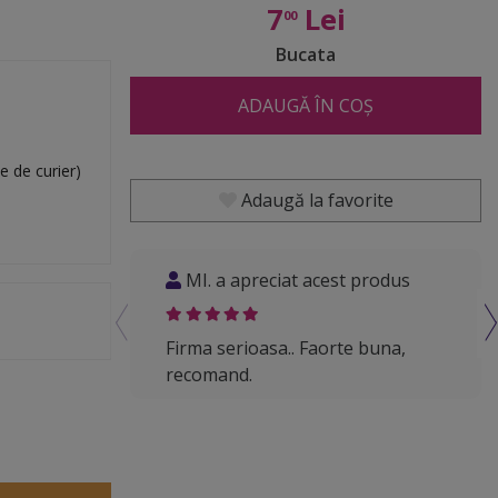
7
Lei
00
Bucata
ADAUGĂ ÎN COȘ
e de curier)
Adaugă la favorite
MI. a apreciat acest produs
A
Firma serioasa.. Faorte buna,
Sunt
recomand.
Ram