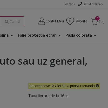
L-V: 9-17
0754 069 665
Contul Meu
Favorite
Caută
Coș
Folina
Folie protecţie ecran
Pâslă colorată
auto sau uz general,
Recompense:
0.7
lei de la prima comanda
Taxa livrare de la 16 lei