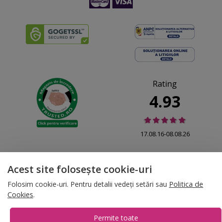
Rating
4.93
17.08.16-08.08.26
Acest site folosește cookie-uri
Folosim cookie-uri. Pentru detalii vedeți setări sau
Politica de
© 2026 Folina.ro | All Rights Reserved. Folina.ro |
Designed by Artvertising
Cookies
.
•
Termene și condiții
•
Gestionează preferințe cookies
Permite toate
T:
+4 0754.069.667