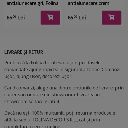
antialunecare gri, Folina
antialunecare crem,
8600, pentru sertare si
Folina 8600, pentru
rafturi, rolă de 60 cm x 5
sertare si rafturi, rolă de
65
Lei
65
Lei
00
00
metri
60 cm x 5 metri
LIVRARE ȘI RETUR
Pentru că la Folina totul este ușor, produsele
comandate ajung rapid și în siguranță la tine. Comanzi
ușor, ajung ușor, decorezi ușor.
Când comanzi, alege una dintre opțiunile de livrare: prin
curier sau ridicare din showroom. Livrarea în
showroom se face gratuit.
Dacă nu ești 100% mulțumit, poți returna produsele
atât la sediul FOLINA DECOR S.R.L., cât și prin
completarea cererii online.