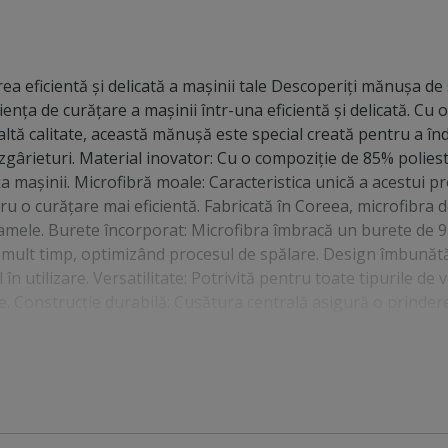
a eficientă și delicată a mașinii tale Descoperiți mănușa de
nța de curățare a mașinii într-una eficientă și delicată. Cu o
ltă calitate, această mănușă este special creată pentru a în
 zgârieturi. Material inovator: Cu o compoziţie de 85% polies
a mașinii. Microfibră moale: Caracteristica unică a acestui p
u o curățare mai eficientă. Fabricată în Coreea, microfibra d
scamele. Burete încorporat: Microfibra îmbracă un burete de
mult timp, optimizând procesul de spălare. Design îmbunătă
n utilizare. Versatilitate: Potrivită pentru toate tipurile de v
ete. Construcție durabilă: Cusătura centrală asigură o prinder
bsorbție superioară: Absoarbe mai mult lichid, reducând neces
ică: Asigură o utilizare confortabilă pe termen lung. Transfor
ă cu această mănușa microfibră – calitate, confort și eficienț