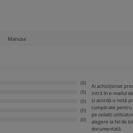
Manusa
(0)
Ai achiziționat pr
(0)
Intră în e-mailul 
și acordă o notă p
(0)
cumpărate pentru 
(0)
pe ceilalți utilizato
(0)
alegere la fel de b
documentată.