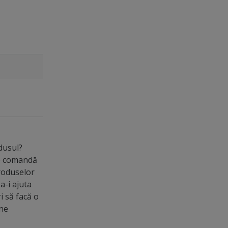
odusul?
de comandă
roduselor
a-i ajuta
ri să facă o
ine