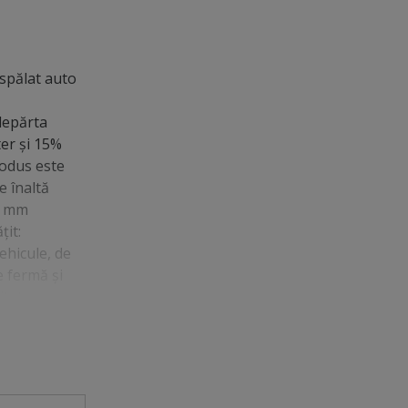
 spălat auto
depărta
ter şi 15%
rodus este
e înaltă
 9 mm
ţit:
ehicule, de
e fermă și
itatea
mați rutina
ă într-un