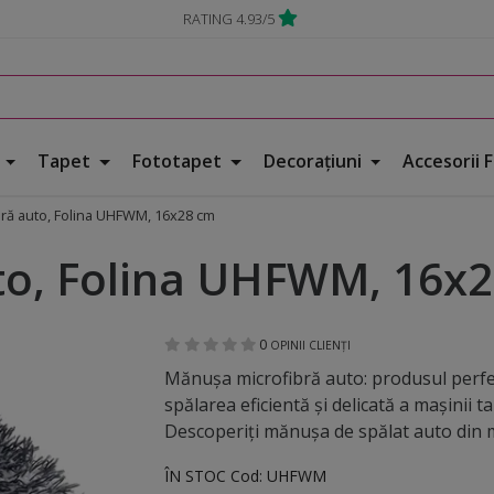
RATING 4.93/5
e
Tapet
Fototapet
Decorațiuni
Accesorii 
ră auto, Folina UHFWM, 16x28 cm
to, Folina UHFWM, 16x
0
OPINII CLIENȚI
Mănușa microfibră auto: produsul perf
spălarea eficientă și delicată a mașinii ta
Descoperiți mănușa de spălat auto din mic
ÎN STOC
Cod:
UHFWM