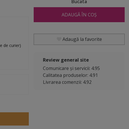
Bucata
ADAUGĂ ÎN COȘ
Adaugă la favorite
e de curier)
Review general site
Comunicare și servicii: 4.95
Calitatea produselor: 4.91
Livrarea comenzii: 4.92