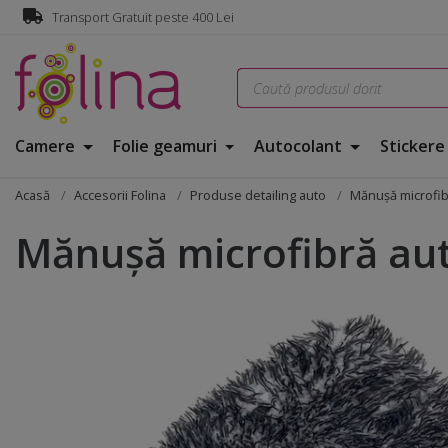
Transport Gratuit peste 400 Lei
Camere
Folie geamuri
Autocolant
Sticker
Acasă
Accesorii Folina
Produse detailing auto
Mănuşă microfib
Mănuşă microfibră au