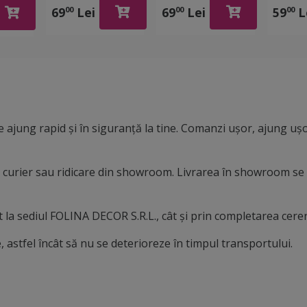
mate,
auto și burete
interior auto
auto, 
69
Lei
69
Lei
59
L
00
00
00
0ml
pentru spălat
Wurth Interior
pufoas
caroseria
Cleaner 500 ml +
Magne
Lavetă
capaci
microfibră Folina
de abs
90x60
 ajung rapid și în siguranță la tine. Comanzi ușor, ajung ușo
in curier sau ridicare din showroom. Livrarea în showroom se
la sediul FOLINA DECOR S.R.L., cât și prin completarea cereri
 astfel încât să nu se deterioreze în timpul transportului.