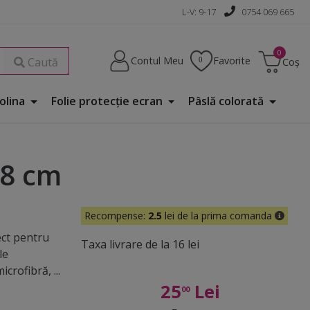
L-V: 9-17
0754 069 665
Contul Meu
Favorite
Caută
Coș
Folina
Folie protecţie ecran
Pâslă colorată
28 cm
Recompense:
2.5
lei de la prima comanda
ect pentru
Taxa livrare de la 16 lei
le
rofibră, ...
25
Lei
00