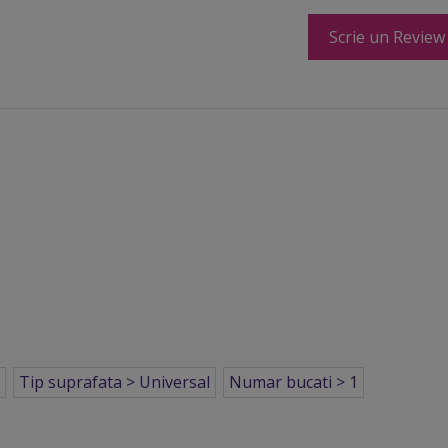
Scrie un Review
a
Tip suprafata > Universal
Numar bucati > 1