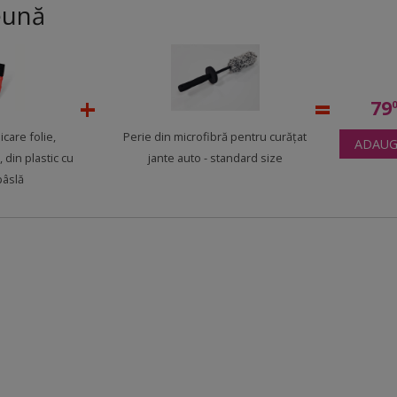
eună
79
icare folie,
Perie din microfibră pentru curățat
ADAUG
, din plastic cu
jante auto - standard size
pâslă