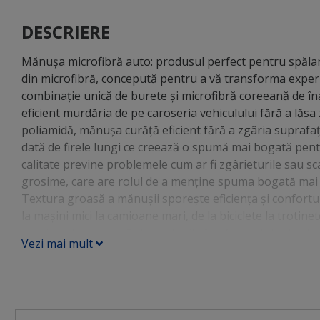
DESCRIERE
Mănușa microfibră auto: produsul perfect pentru spălare
din microfibră, concepută pentru a vă transforma experie
combinație unică de burete și microfibră coreeană de îna
eficient murdăria de pe caroseria vehiculului fără a lăsa
poliamidă, mănușa curăță eficient fără a zgâria suprafaț
dată de firele lungi ce creează o spumă mai bogată pentr
calitate previne problemele cum ar fi zgârieturile sau 
grosime, care are rolul de a menține spuma bogată mai 
Textura groasă a mănușii sporește eficiența și confortul î
la mașini mici la camioane mari, de la biciclete la trotin
previne alunecarea în timpul utilizării. Capacitate de a
Vezi mai mult
repetării aplicării soluţiilor de curăţare. Manşetă elast
de spălare a mașinii într-o experiență plăcută și eficient
singur produs!