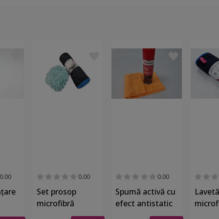
0.00
0.00
0.00
ățare
Set prosop
Spumă activă cu
Lavetă
microfibră
efect antistatic
microf
r
pentru uscare
pentru curățare
pentru