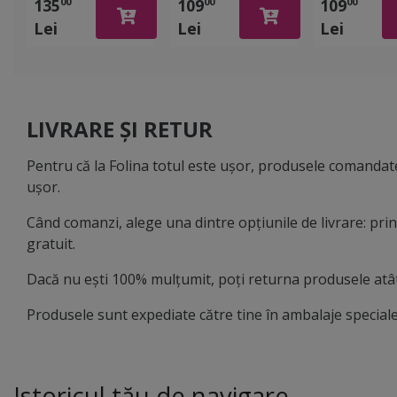
135
109
109
00
00
00
lavetă piele
colantate
colantate 
Lei
Lei
Lei
căprioară,
lucioase, Orafol
Orafol - 50
prosop uscare
- 500ml
caroserie
LIVRARE ȘI RETUR
Pentru că la Folina totul este ușor, produsele comandate
ușor.
Când comanzi, alege una dintre opțiunile de livrare: pr
gratuit.
Dacă nu ești 100% mulțumit, poți returna produsele atât 
Produsele sunt expediate către tine în ambalaje speciale,
Istoricul tău de navigare