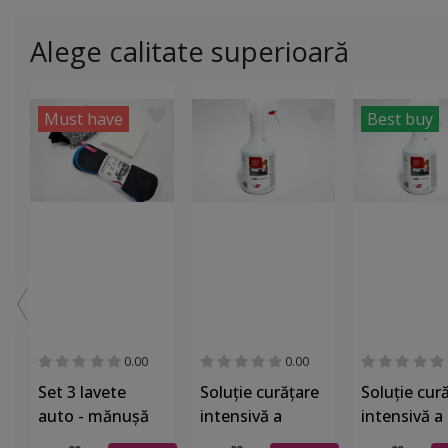
Alege calitate superioară
Must have
Best buy
0.00
0.00
Set 3 lavete
Soluție curățare
Soluție cur
auto - mănuşă
intensivă a
intensivă a
microfibră,
suprafețelor
suprafețelo