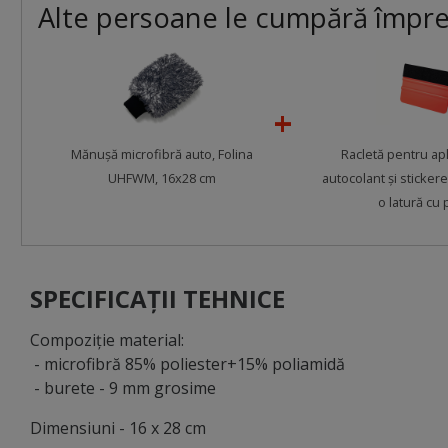
Alte persoane le cumpără împr
Mănuşă microfibră auto, Folina
Racletă pentru apl
UHFWM, 16x28 cm
autocolant şi stickere
o latură cu 
SPECIFICAȚII TEHNICE
Compoziţie material:
- microfibră 85% poliester+15% poliamidă
- burete - 9 mm grosime
Dimensiuni - 16 x 28 cm