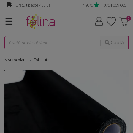
Gratuit peste 400 Lei
4.93/5
0754 069 665
☰
Caută
< Autocolant
Folii auto