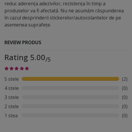
aspectul estetic plăcut versatilitatea costuri reduse de
reduc aderența adezivilor, rezistența în timp a
întreținere
produselor va fi afectată. Nu ne asumăm răspunderea
în cazul desprinderii stickerelor/autocolantelor de pe
asemenea suprafețe.
REVIEW PRODUS
Rating 5.00
/5
5 stele
(2)
4 stele
(0)
3 stele
(0)
2 stele
(0)
1 stea
(0)