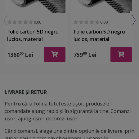
0.00
0.00
Folie carbon 5D negru
Folie carbon 5D negru
lucios, material
lucios, material
bubblefree, rolă de 152
bubblefree, rolă de 152
cm x 18 metri
cm x 10 metri
1360
Lei
759
Lei
00
00
LIVRARE ȘI RETUR
Pentru că la Folina totul este ușor, produsele
comandate ajung rapid și în siguranță la tine. Comanzi
ușor, ajung ușor, decorezi ușor.
Când comanzi, alege una dintre opțiunile de livrare: prin
curier sau ridicare din showroom. Livrarea în