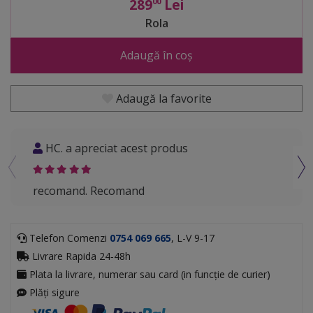
289
Lei
00
Rola
Adaugă în coș
Adaugă la favorite
HC. a apreciat acest produs
MT
recomand. Recomand
reco
Telefon Comenzi
0754 069 665
, L-V 9-17
Livrare Rapida 24-48h
Plata la livrare, numerar sau card (in funcție de curier)
Plăți sigure