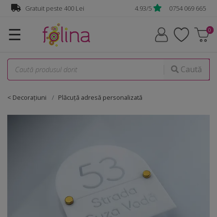
Gratuit peste 400 Lei
4.93/5
0754 069 665
☰
Caută
< Decorațiuni
Plăcuţă adresă personalizată