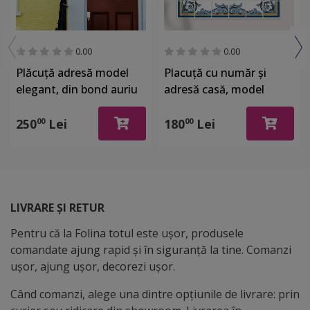
0.00
0.00
Plăcuță adresă model
Placuță cu număr și
elegant, din bond auriu
adresă casă, model
sau argintiu, si acril
azulejos Lisabona,
negru ,cu text
printare UV și text
250
Lei
180
Lei
00
00
personalizat prin
personalizat, 15x22 cm,
gravare, dimensiune
bandă dublu adezivă
25x20cm
inclusă
LIVRARE ȘI RETUR
Pentru că la Folina totul este ușor, produsele
comandate ajung rapid și în siguranță la tine. Comanzi
ușor, ajung ușor, decorezi ușor.
Când comanzi, alege una dintre opțiunile de livrare: prin