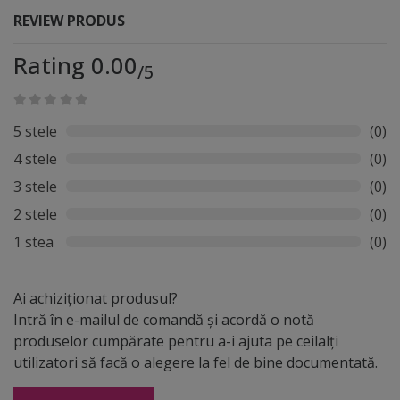
acordați un timp de producție de până la 24-48 de ore
REVIEW PRODUS
de la stabilirea designului și până când produsul unic să
ajungă în posesia dumneavoastră. Deoarece este un
Rating 0.00
/5
produs personalizat, plata pentru aceste produse se
poate face exclusiv cu cardul, la finalizarea comezii.
După finalizarea comenzii veți fi contactat telefonic
5 stele
(0)
pentru stabilirea graficii iar ulterior veți primi o
4 stele
(0)
simulare grafică. Comanda se printează și procesează
după ce avem acordul de tipar de la dumneavoastră.
3 stele
(0)
2 stele
(0)
1 stea
(0)
Ai achiziționat produsul?
Intră în e-mailul de comandă și acordă o notă
produselor cumpărate pentru a-i ajuta pe ceilalți
utilizatori să facă o alegere la fel de bine documentată.