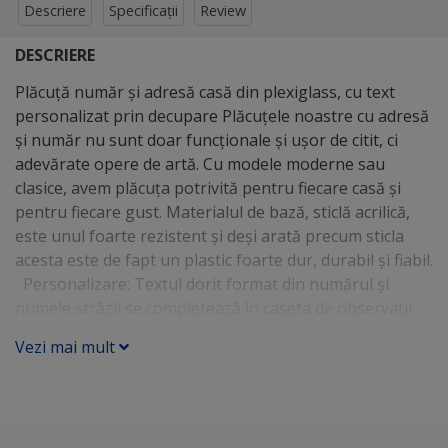
Descriere
Specificații
Review
DESCRIERE
Plăcuță număr și adresă casă din plexiglass, cu text
personalizat prin decupare Plăcuțele noastre cu adresă
și număr nu sunt doar funcționale și ușor de citit, ci
adevărate opere de artă. Cu modele moderne sau
clasice, avem plăcuța potrivită pentru fiecare casă și
pentru fiecare gust. Materialul de bază, sticlă acrilică,
este unul foarte rezistent și deși arată precum sticla
acesta este de fapt un plastic foarte dur, durabil și fiabil.
Personalizare: Textul dorit format din numărul și
numele străzii se completează în caseta de observații
privind comanda/livrarea de la finalul plasării comenzii
Vezi mai mult
sau pe email ( suport@folina.ro ), ori pe WhatsApp-ul
din josul produsului. Culori și materiale: Plăcuțele
noastre din sticlă acrilică de 3 mm sunt tăiate cu
ajutorul unui laser. Materialul este foarte rezistent la