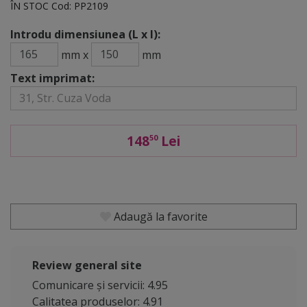
ÎN STOC
Cod:
PP2109
Introdu dimensiunea (L x l):
mm x
mm
Text imprimat:
148
Lei
50
Adaugă la favorite
Review general site
Comunicare și servicii: 4.95
Calitatea produselor: 4.91