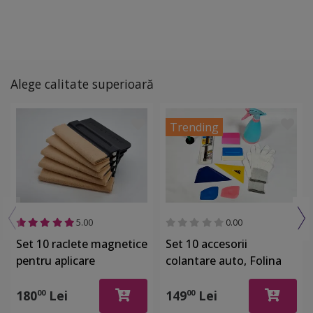
Alege calitate superioară
Trending
5.00
0.00
Set 10 raclete magnetice
Set 10 accesorii
pentru aplicare
colantare auto, Folina
autocolant la colantare
SET112
auto
180
Lei
149
Lei
00
00