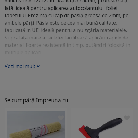
dimensiune 12x22 cm Racletă din lemn, profesională,
lată, ideală pentru aplicarea autocolantului, foliei,
tapetului. Prezintă cu cap de pâslă groasă de 2mm, pe
ambele părți. Pâsla este de cea mai bună calitate,
fabricată in UE, ideală pentru a nu zgâria materialele.
Suprafața mare a racletei facilitează aplicări rapide de
material. Foarte rezistentă in timp, putând fi folosită in
multiple aplicări.
Vezi mai mult
Se cumpără împreună cu