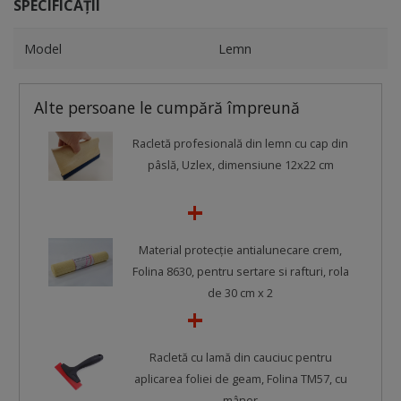
SPECIFICAȚII
Model
Lemn
Alte persoane le cumpără împreună
Racletă profesională din lemn cu cap din
pâslă, Uzlex, dimensiune 12x22 cm
Material protecţie antialunecare crem,
Folina 8630, pentru sertare si rafturi, rola
de 30 cm x 2
Racletă cu lamă din cauciuc pentru
aplicarea foliei de geam, Folina TM57, cu
mâner