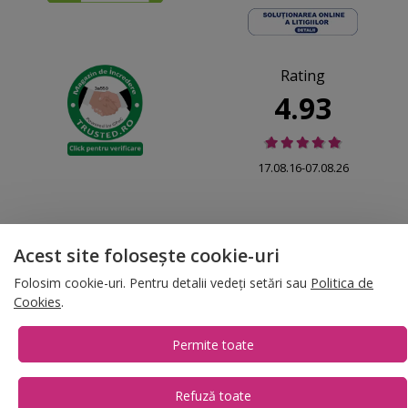
Rating
4.93
17.08.16-07.08.26
Acest site folosește cookie-uri
© 2026 Folina.ro | All Rights Reserved. Folina.ro |
Designed by Artvertising
Folosim cookie-uri. Pentru detalii vedeți setări sau
Politica de
•
Termene și condiții
•
Gestionează preferințe cookies
Cookies
.
T:
+4 0754.069.667
Permite toate
Refuză toate
1