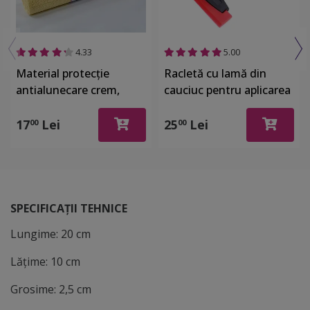
4.33
5.00
Material protecţie
Racletă cu lamă din
antialunecare crem,
cauciuc pentru aplicarea
Folina 8630, pentru
foliei de geam, Folina
sertare si rafturi, rola de
TM57, cu mâner
17
Lei
25
Lei
00
00
30 cm x 2 metri
SPECIFICAȚII TEHNICE
Lungime: 20 cm
Lățime: 10 cm
Grosime: 2,5 cm