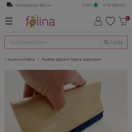
Gratuit peste 400 Lei
4.93/5
0754 069 665
☰
Caută
< Accesorii Folina
Raclete aplicare folie şi autocolant