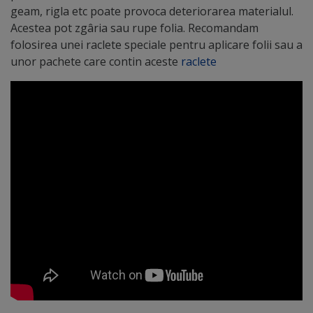
geam, rigla etc poate provoca deteriorarea materialul.
Acestea pot zgâria sau rupe folia. Recomandam
folosirea unei raclete speciale pentru aplicare folii sau a
unor pachete care contin aceste
raclete