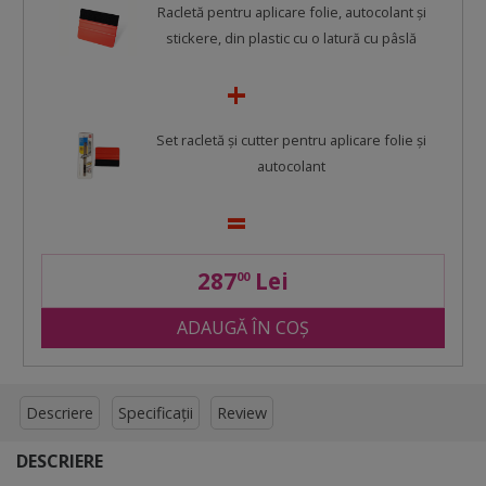
Racletă pentru aplicare folie, autocolant şi
stickere, din plastic cu o latură cu pâslă
Set racletă şi cutter pentru aplicare folie şi
autocolant
287
Lei
00
ADAUGĂ ÎN COȘ
Descriere
Specificații
Review
DESCRIERE