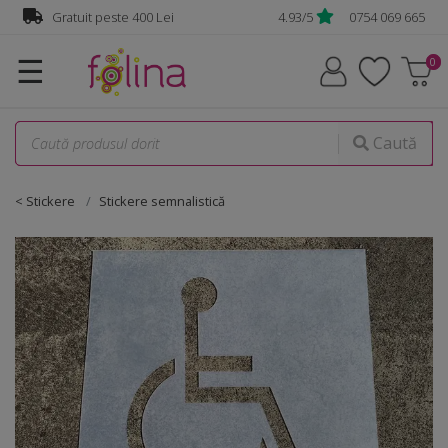
Gratuit peste 400 Lei
4.93/5
0754 069 665
☰
Caută
< Stickere
Stickere semnalistică