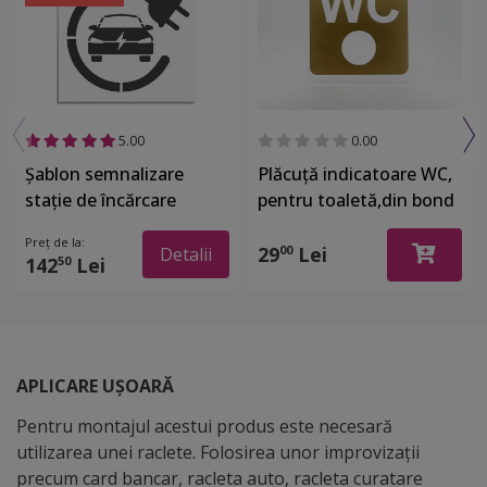
5.00
0.00
Șablon semnalizare
Plăcuță indicatoare WC,
stație de încărcare
pentru toaletă,din bond
vehicule electrice,
dimensiune 10x10 cm
Preț de la:
dimensiune la comandă,
29
Lei
00
Detalii
142
Lei
50
material reutilizabil
APLICARE UȘOARĂ
Pentru montajul acestui produs este necesară
utilizarea unei raclete. Folosirea unor improvizații
precum card bancar, racleta auto, racleta curatare