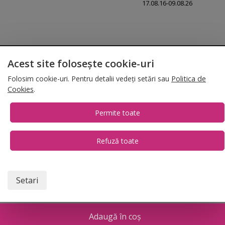
17.08.16-09.08.26
© 2026 Folina.ro | All Rights Reserved. Folina.ro |
Designed by Artvertising
Acest site folosește cookie-uri
•
Termene și condiții
•
Gestionează preferințe cookies
Folosim cookie-uri. Pentru detalii vedeți setări sau
Politica de
T:
+4 0754.069.667
Cookies
.
Permite toate
Refuză toate
1
Setari
Adaugă în coș