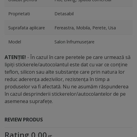
Proprietati
Detasabil
Suprafata aplicare
Fereastra, Mobila, Perete, Usa
Model
Salon înfrumuseţare
ATENȚIE!
- În cazul în care peretele pe care urmează să
lipiți stickerele/autocolantul este dat cu var ce conține
teflon, silicon sau alte substanțe care prin natura lor
reduc aderența adezivilor, rezistența în timp a
produselor va fi afectată. Nu ne asumăm răspunderea
în cazul desprinderii stickerelor/autocolantelor de pe
asemenea suprafețe.
REVIEW PRODUS
Rating 0.00