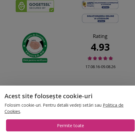
Rating
4.93
17.08.16-09.08.26
Acest site folosește cookie-uri
© 2026 Folina.ro | All Rights Reserved. Folina.ro |
Designed by Artvertising
Folosim cookie-uri. Pentru detalii vedeți setări sau
Politica de
•
Termene și condiții
•
Gestionează preferințe cookies
Cookies
.
T:
+4 0754.069.667
Permite toate