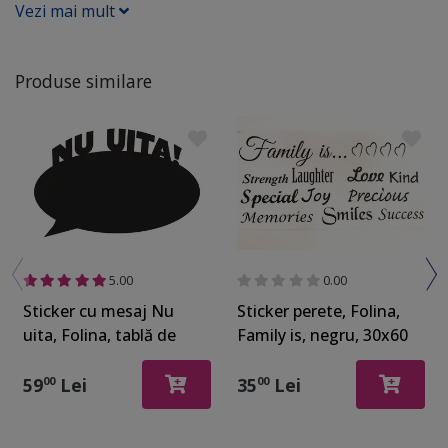
Vezi mai mult
Produse similare
5.00
0.00
Sticker cu mesaj Nu
Sticker perete, Folina,
uita, Folina, tablă de
Family is, negru, 30x60
scris, negru, 50 x 32 cm
cm
59
Lei
35
Lei
00
00