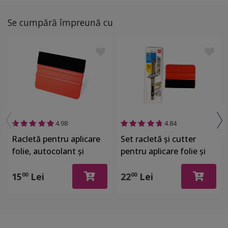
Se cumpără împreună cu
4.98
4.84
Racletă pentru aplicare
Set racletă şi cutter
folie, autocolant şi
pentru aplicare folie şi
stickere, din plastic cu o
autocolant
latură cu pâslă
15
Lei
22
Lei
00
00