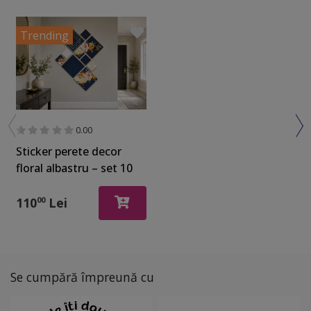
Trending
0.00
Sticker perete decor
floral albastru – set 10
pătrate cu motive
geometrice și florale
110
Lei
00
Se cumpără împreună cu