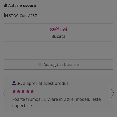
Aplicare
ușoară
ÎN STOC
Cod:
A937
89
Lei
00
Bucata
Adaugă la favorite
.R.. a apreciat acest produs
F..
Foarte frumos !. Livrare in 2 zile, modelul este
Supe
superb se