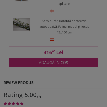
aplicare
Set 5 bucăţi Bordură decorativă
autoadezivă, Folina, model ghiocei,
15x100 cm
316
Lei
00
ADAUGĂ ÎN COȘ
REVIEW PRODUS
Rating 5.00
/5