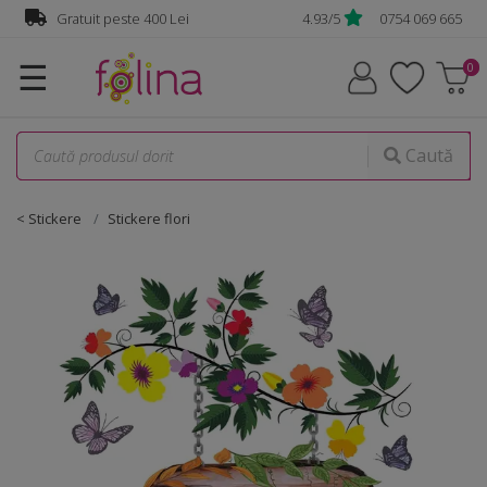
Gratuit peste 400 Lei
4.93/5
0754 069 665
☰
Caută
< Stickere
Stickere flori