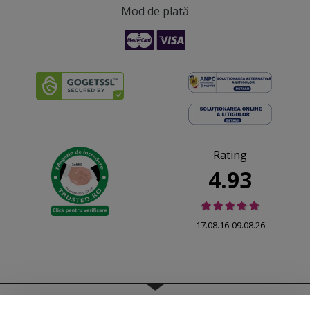
Mod de plată
Rating
4.93
17.08.16-09.08.26
© 2026 Folina.ro | All Rights Reserved. Folina.ro |
Designed by Artvertising