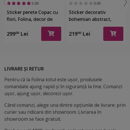
5.00
0.00
Sticker perete Copac cu
Sticker decorativ
flori, Folina, decor de
bohemian abstract,
mari dimensiuni, 2.5
compus din 8 elemente
metri
cu aplicare
299
Lei
219
Lei
00
00
independentă, Folina,
racletă inclusă
LIVRARE ȘI RETUR
Pentru că la Folina totul este ușor, produsele
comandate ajung rapid și în siguranță la tine. Comanzi
ușor, ajung ușor, decorezi ușor.
Când comanzi, alege una dintre opțiunile de livrare: prin
curier sau ridicare din showroom. Livrarea în
showroom se face gratuit.