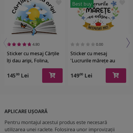
Best buy
4.80
0.00
Sticker cu mesaj Cărţile
Sticker cu mesaj
îţi dau aripi, Folina,
'Lucrurile mărețe au
colorat, 50x40 cm,
adesea începuturi mici',
racletă de aplicare
decorațiune pentru școli
145
Lei
149
Lei
00
00
inclusă
și gradinițe sau camera
copiilor, 80x120 cm,
racletă de aplicare
inclusă
APLICARE UȘOARĂ
Pentru montajul acestui produs este necesară
utilizarea unei raclete. Folosirea unor improvizații