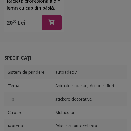
Racletă profesională din
lemn cu cap din pâslă,
dimensiune 10x20 cm
20
Lei
00
SPECIFICAȚII
Sistem de prindere
autoadeziv
Tema
Animale si pasari, Arbori si flori
Tip
stickere decorative
Culoare
Multicolor
Material
folie PVC autocolanta