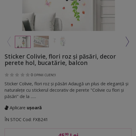
Sticker Colivie, flori roz şi păsări, decor
perete hol, bucatărie, balcon
0
OPINII CLIENȚI
Sticker Colivie, flori roz şi păsări Adaugă un plus de eleganță și
naturalețe cu stickerul decorativ de perete "Colivie cu flori și
păsări" de la ......
Aplicare
ușoară
ÎN STOC
Cod:
FXB241
45
Lei
00