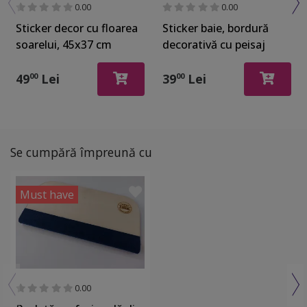
0.00
0.00
Sticker decor cu floarea
Sticker baie, bordură
soarelui, 45x37 cm
decorativă cu peisaj
marin, 25x140 cm
49
Lei
39
Lei
00
00
Se cumpără împreună cu
Must have
0.00