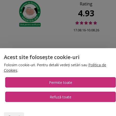
Rating
4.93
17.08.16-10.08.26
Acest site folosește cookie-uri
© 2026 Folina.ro | All Rights Reserved. Folina.ro |
Designed by Artvertising
•
Termene și condiții
•
Gestionează preferințe cookies
Folosim cookie-uri. Pentru detalii vedeți setări sau
Politica de
Cookies
.
T:
+4 0754.069.667
Permite toate
Refuză toate
1