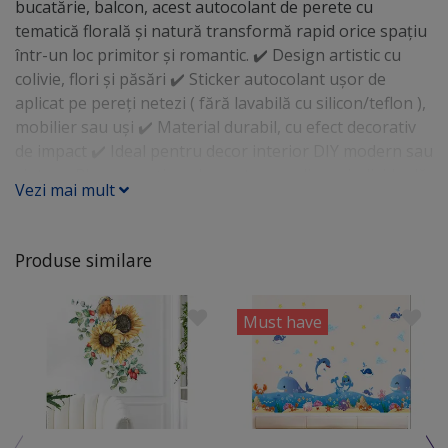
bucatărie, balcon, acest autocolant de perete cu
tematică florală și natură transformă rapid orice spațiu
într-un loc primitor și romantic. ✔️ Design artistic cu
colivie, flori și păsări ✔️ Sticker autocolant ușor de
aplicat pe pereți netezi ( fără lavabilă cu silicon/teflon ),
mobilier sau uși ✔️ Material durabil, cu efect decorativ
de impact ✔️ Ideal pentru decor interior DIY modern sau
vintage Planşa conţine elemente cu aplicare individuală:
Vezi mai mult
- colivia: 27x30 cm - suport colivie: 15x30 cm - păsările:
12 cm - fluturi: 4-5cm Comandă acum online din
magazinul Folina și creează un ambient unic în casa ta
Produse similare
cu un sticker autocolant de perete cu flori și simboluri
delicate din natură!
Must have