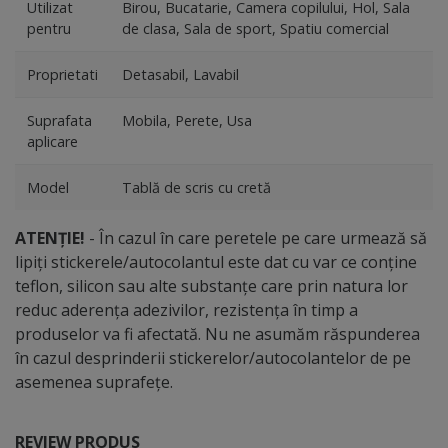
Utilizat
Birou, Bucatarie, Camera copilului, Hol, Sala
pentru
de clasa, Sala de sport, Spatiu comercial
Proprietati
Detasabil, Lavabil
Suprafata
Mobila, Perete, Usa
aplicare
Model
Tablă de scris cu cretă
ATENȚIE!
- În cazul în care peretele pe care urmează să
lipiți stickerele/autocolantul este dat cu var ce conține
teflon, silicon sau alte substanțe care prin natura lor
reduc aderența adezivilor, rezistența în timp a
produselor va fi afectată. Nu ne asumăm răspunderea
în cazul desprinderii stickerelor/autocolantelor de pe
asemenea suprafețe.
REVIEW PRODUS