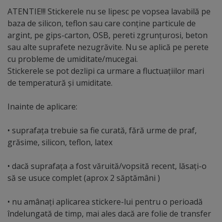
ATENTIE!!! Stickerele nu se lipesc pe vopsea lavabilă pe
baza de silicon, teflon sau care conţine particule de
argint, pe gips-carton, OSB, pereti zgrunţurosi, beton
sau alte suprafete nezugrăvite. Nu se aplică pe perete
cu probleme de umiditate/mucegai.
Stickerele se pot dezlipi ca urmare a fluctuaţiilor mari
de temperatură şi umiditate.
Inainte de aplicare:
• suprafaţa trebuie sa fie curată, fără urme de praf,
grăsime, silicon, teflon, latex
• dacă suprafaţa a fost văruită/vopsită recent, lăsaţi-o
să se usuce complet (aprox 2 săptămâni )
• nu amânaţi aplicarea stickere-lui pentru o perioadă
îndelungată de timp, mai ales dacă are folie de transfer