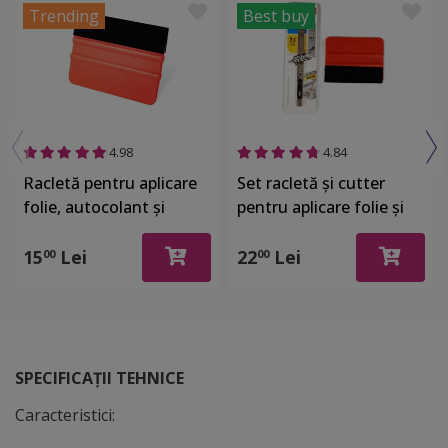
Trending
Best buy
4.98
4.84
Racletă pentru aplicare
Set racletă şi cutter
folie, autocolant şi
pentru aplicare folie şi
stickere, din plastic cu o
autocolant
latură cu pâslă
15
Lei
22
Lei
00
00
SPECIFICAȚII TEHNICE
Caracteristici: