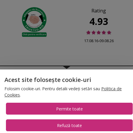
Rating
4.93
17.08.16-09.08.26
© 2026 Folina.ro | All Rights Reserved. Folina.ro |
Designed by Artvertising
Acest site folosește cookie-uri
•
Termene și condiții
•
Gestionează preferințe cookies
Folosim cookie-uri. Pentru detalii vedeți setări sau
Politica de
T:
+4 0754.069.667
Cookies
.
Permite toate
Refuză toate
1