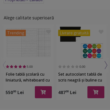
Alege calitate superioară
Trending
Livrare gratuită
5.00
0.00
Folie tablă școlară cu
Set autocolant tablă de
liniatură, whiteboard cu
scris neagră şi buline cu
liniatură tip 1, tip 2 şi
mesaje, Folina EDU72,
matematică, rolă de
decor pentru grădiniţe şi
550
Lei
487
Lei
00
00
125x200 cm
şcoli