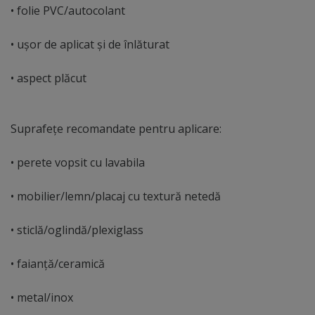
• folie PVC/autocolant
• uşor de aplicat şi de înlăturat
• aspect plăcut
Suprafeţe recomandate pentru aplicare:
• perete vopsit cu lavabila
• mobilier/lemn/placaj cu textură netedă
• sticlă/oglindă/plexiglass
• faianţă/ceramică
• metal/inox