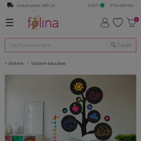
Gratuit peste 400 Lei
4.93/5
0754 069 665
☰
Caută
< Stickere
Stickere educative