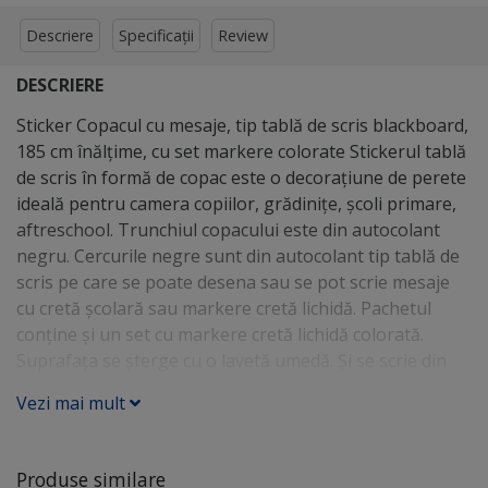
Descriere
Specificații
Review
DESCRIERE
Sticker Copacul cu mesaje, tip tablă de scris blackboard,
185 cm înălţime, cu set markere colorate Stickerul tablă
de scris în formă de copac este o decoraţiune de perete
ideală pentru camera copiilor, grădiniţe, şcoli primare,
aftreschool. Trunchiul copacului este din autocolant
negru. Cercurile negre sunt din autocolant tip tablă de
scris pe care se poate desena sau se pot scrie mesaje
cu cretă şcolară sau markere cretă lichidă. Pachetul
conţine şi un set cu markere cretă lichidă colorată.
Suprafaţa se şterge cu o lavetă umedă. Şi se scrie din
nou.... Trunchiul şi cercurile se aplică individual. Atenţie!
Vezi mai mult
Se scrie doar pe buline. Pe trunghi nu se scrie.
Produse similare