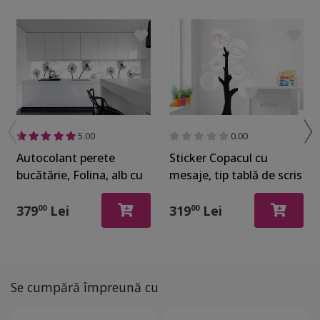
5.00
0.00
Autocolant perete
Sticker Copacul cu
bucătărie, Folina, alb cu
mesaje, tip tablă de scris
păpădii, rolă de 80x400
whiteboard, 185 cm
cm, cu racletă şi cutter
înălţime, cu set markere
379
Lei
319
Lei
00
00
incluse
colorate
Se cumpără împreună cu