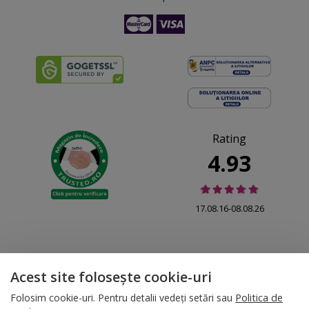
Rating
4.93
17.08.16-08.08.26
Acest site folosește cookie-uri
© 2026 Folina.ro | All Rights Reserved. Folina.ro |
Designed by Artvertising
Folosim cookie-uri. Pentru detalii vedeți setări sau
Politica de
•
Termene și condiții
•
Gestionează preferințe cookies