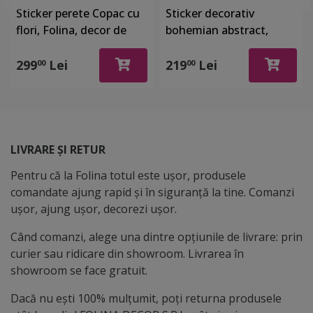
Sticker perete Copac cu
Sticker decorativ
flori, Folina, decor de
bohemian abstract,
mari dimensiuni, 2.5
compus din 8 elemente
metri
cu aplicare
299
Lei
219
Lei
00
00
independentă, Folina,
racletă inclusă
LIVRARE ȘI RETUR
Pentru că la Folina totul este ușor, produsele
comandate ajung rapid și în siguranță la tine. Comanzi
ușor, ajung ușor, decorezi ușor.
Când comanzi, alege una dintre opțiunile de livrare: prin
curier sau ridicare din showroom. Livrarea în
showroom se face gratuit.
Dacă nu ești 100% mulțumit, poți returna produsele