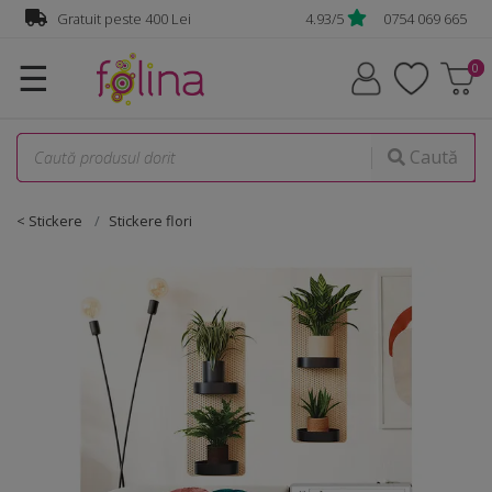
Gratuit peste 400 Lei
4.93/5
0754 069 665
☰
Caută
< Stickere
Stickere flori