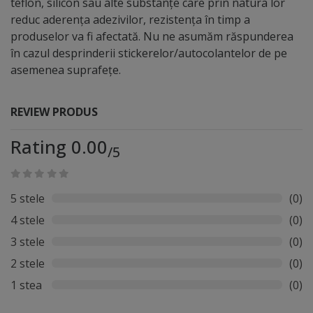
teflon, silicon sau alte substanțe care prin natura lor
reduc aderența adezivilor, rezistența în timp a
produselor va fi afectată. Nu ne asumăm răspunderea
în cazul desprinderii stickerelor/autocolantelor de pe
asemenea suprafețe.
REVIEW PRODUS
Rating 0.00
/5
5 stele
(0)
4 stele
(0)
3 stele
(0)
2 stele
(0)
1 stea
(0)