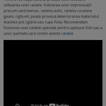
utilizarea unei raclete. Folosirea unor improvizații
precum card bancar, racleta auto, racleta curatare
geam, rigla etc poate provoca deteriorarea materialul.
Acestea pot zgâria sau rupe folia. Recomandam
folosirea unei raclete speciale pentru aplicare folii sau a
unor pachete care contin aceste
raclete