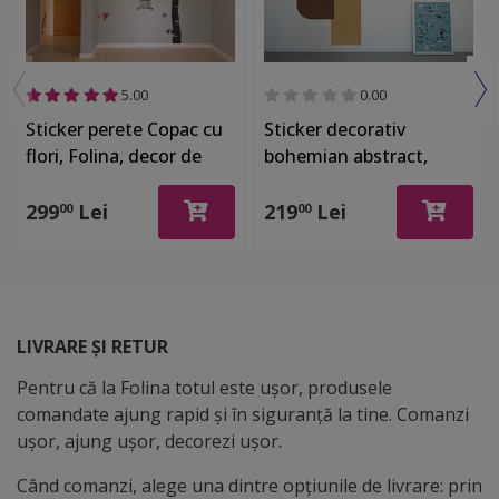
5.00
0.00
Sticker perete Copac cu
Sticker decorativ
flori, Folina, decor de
bohemian abstract,
mari dimensiuni, 2.5
compus din 8 elemente
metri
cu aplicare
299
Lei
219
Lei
00
00
independentă, Folina,
racletă inclusă
LIVRARE ȘI RETUR
Pentru că la Folina totul este ușor, produsele
comandate ajung rapid și în siguranță la tine. Comanzi
ușor, ajung ușor, decorezi ușor.
Când comanzi, alege una dintre opțiunile de livrare: prin