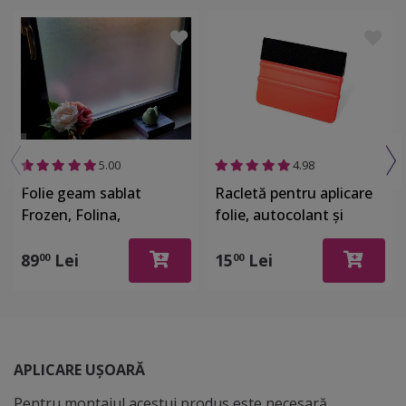
5.00
4.98
Folie geam sablat
Racletă pentru aplicare
Frozen, Folina,
folie, autocolant şi
autoadezivă,
stickere, din plastic cu o
translucidă, rolă de
latură cu pâslă
89
Lei
15
Lei
00
00
50x200 cm
APLICARE UȘOARĂ
Pentru montajul acestui produs este necesară