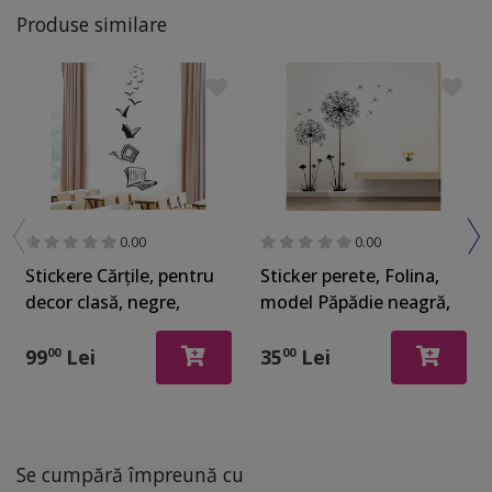
Produse similare
0.00
0.00
Stickere Cărţile, pentru
Sticker perete, Folina,
decor clasă, negre,
model Păpădie neagră,
racletă de aplicare
120 cm înălţime
inclusă
99
Lei
35
Lei
00
00
Se cumpără împreună cu