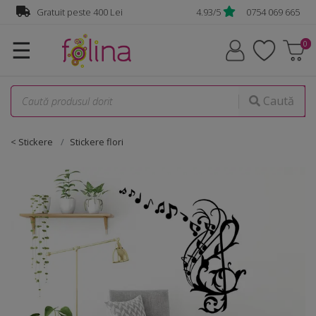
Gratuit peste 400 Lei
4.93/5
0754 069 665
☰
Caută
< Stickere
Stickere flori