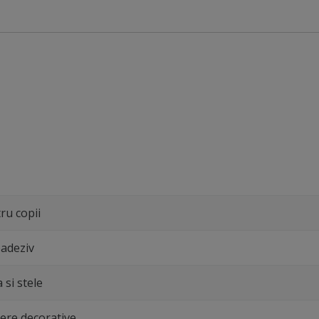
ru copii
adeziv
 si stele
kere decorative