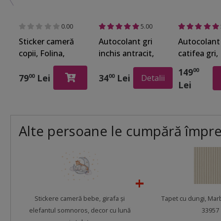
0.00
5.00
Sticker cameră
Autocolant gri
Autocolant
copii, Folina,
inchis antracit,
catifea gri,
Sweet dreams,
lucios, Kointec
Folina, rolă
149
00
racletă de
3704, 100 cm
67x200 cm,
79
Lei
34
Lei
00
00
Detalii
Lei
aplicare inclusă
latime
racletă inc
Alte persoane le cumpără împr
Stickere cameră bebe, girafa şi
Tapet cu dungi, Mar
elefantul somnoros, decor cu lună
33957