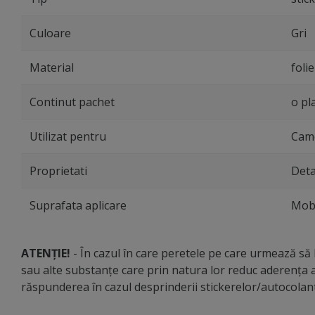
Culoare
Gri
Material
foli
Continut pachet
o pl
Utilizat pentru
Came
Proprietati
Deta
Suprafata aplicare
Mobi
ATENȚIE!
- În cazul în care peretele pe care urmează să li
sau alte substanțe care prin natura lor reduc aderența a
răspunderea în cazul desprinderii stickerelor/autocola