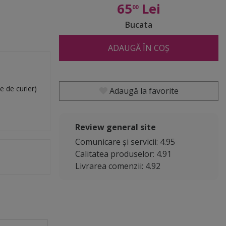
65
Lei
00
Bucata
ADAUGĂ ÎN COȘ
e de curier)
Adaugă la favorite
Review general site
Comunicare și servicii: 4.95
Calitatea produselor: 4.91
Livrarea comenzii: 4.92