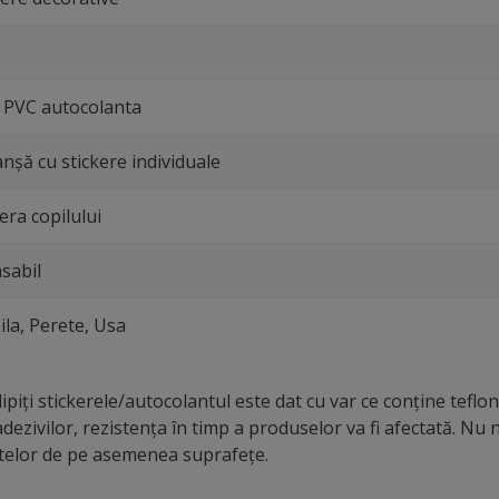
e PVC autocolanta
anşă cu stickere individuale
ra copilului
sabil
la, Perete, Usa
piți stickerele/autocolantul este dat cu var ce conține teflon,
dezivilor, rezistența în timp a produselor va fi afectată. N
ntelor de pe asemenea suprafețe.