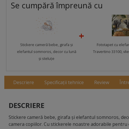
Se cumpără împreună cu
Stickere cameră bebe, girafa şi
Fototapet cu elefa
elefantul somnoros, decor cu lună
Travertino 33100, vli
şi steluţe
Descriere
Specificații tehnice
Review
Într
DESCRIERE
Stickere cameră bebe, girafa şi elefantul somnoros, deco
camera copiilor. Cu stickerele noastre adorabile pentru 