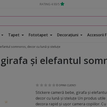
RATING 4.93/5
e
Tapet
Fototapet
Decorațiuni
Accesorii 
lefantul somnoros, decor cu lună şi steluţe
girafa şi elefantul somn
0
OPINII CLIENȚI
Stickere cameră bebe, girafa şi elefant
decor cu lună şi steluţe Un produs utile
decora rapid şi uşor camera copiilor. Cu .