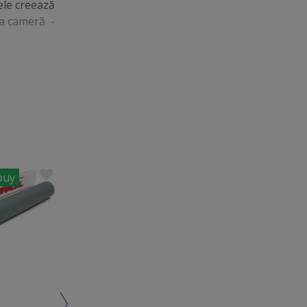
tele creează
 la cameră -
buy