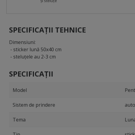
şi steluţe
SPECIFICAȚII TEHNICE
Dimensiuni:
- sticker lună 50x40 cm
- steluţele au 2-3 cm
SPECIFICAȚII
Model
Pent
Sistem de prindere
auto
Tema
Luna
Tip
stic