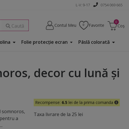
L-V: 9-17
0754 069 665
Contul Meu
Favorite
Caută
Coș
Folina
Folie protecţie ecran
Pâslă colorată
oros, decor cu lună şi
Recompense:
6.5
lei de la prima comanda
ul somnoros,
Taxa livrare de la 25 lei
 pentru a
..