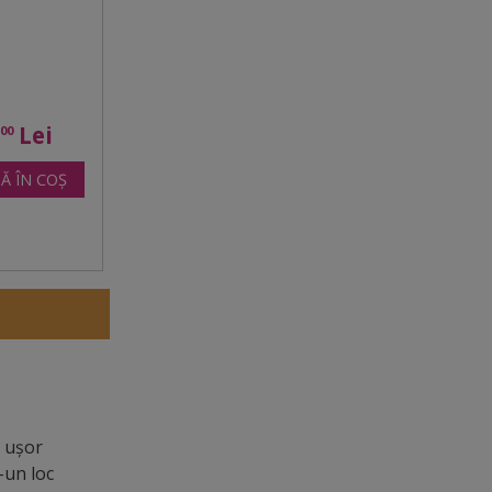
3
Lei
00
Ă ÎN COȘ
i uşor
-un loc