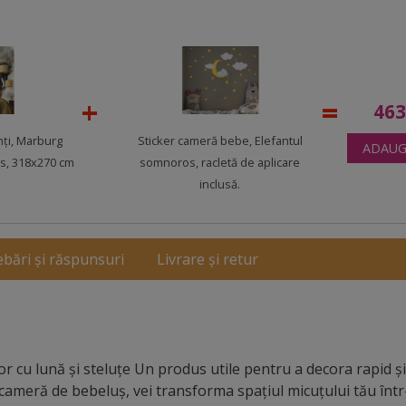
46
nţi, Marburg
Sticker cameră bebe, Elefantul
ADAUG
es, 318x270 cm
somnoros, racletă de aplicare
inclusă.
ebări și răspunsuri
Livrare și retur
r cu lună şi steluţe Un produs utile pentru a decora rapid ş
cameră de bebeluș, vei transforma spațiul micuțului tău într