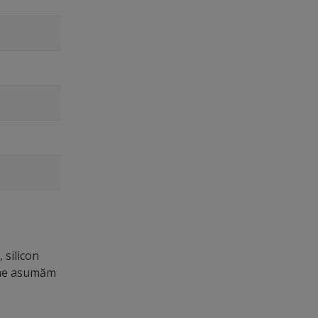
 silicon
u ne asumăm