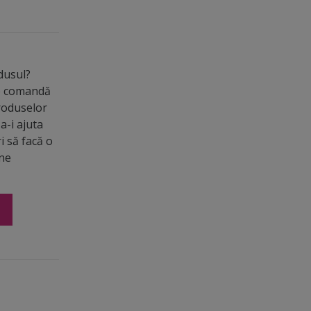
odusul?
de comandă
roduselor
a-i ajuta
ri să facă o
ine