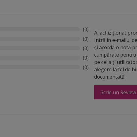
(0)
Ai achiziționat pr
(0)
Intră în e-mailul 
și acordă o notă p
(0)
cumpărate pentru 
(0)
pe ceilalți utilizato
(0)
alegere la fel de b
documentată.
Scrie un Review