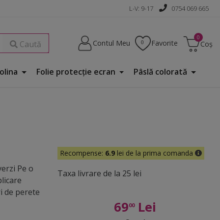
L-V: 9-17
0754 069 665
Contul Meu
Favorite
Caută
Coș
Folina
Folie protecţie ecran
Pâslă colorată
Recompense:
6.9
lei de la prima comanda
verzi Pe o
Taxa livrare de la 25 lei
licare
i de perete
69
Lei
00