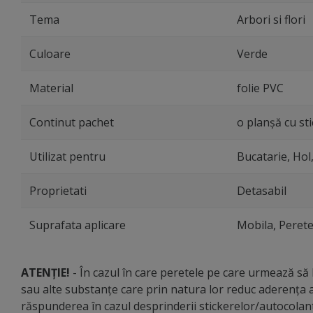
Tema
Arbori si flori
Culoare
Verde
Material
folie PVC
Continut pachet
o planşă cu sti
Utilizat pentru
Bucatarie, Hol,
Proprietati
Detasabil
Suprafata aplicare
Mobila, Perete
ATENȚIE!
- În cazul în care peretele pe care urmează să li
sau alte substanțe care prin natura lor reduc aderența a
răspunderea în cazul desprinderii stickerelor/autocola