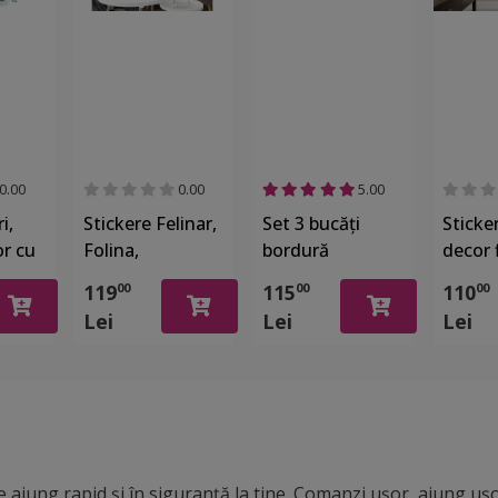
0.00
0.00
5.00
i,
Stickere Felinar,
Set 3 bucăţi
Sticke
or cu
Folina,
bordură
decor f
multicolor
decorativă
albast
119
115
110
00
00
00
x100
autoadezivă,
pătrat
Lei
Lei
Lei
Folina,
motiv
margarete şi
geomet
flori albastre,
florale
17x200 cm
 ajung rapid și în siguranță la tine. Comanzi ușor, ajung ușo