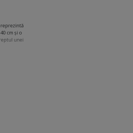
 reprezintă
 40 cm şi o
reptul unei