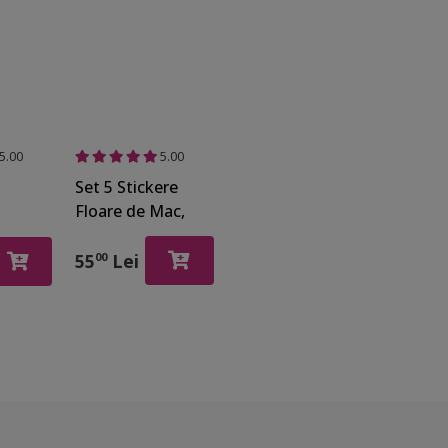
5.00
5.00
Set 5 Stickere
Floare de Mac,
Folina, roşu
55
Lei
00
el
arete,