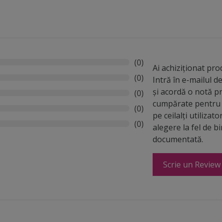
(0)
Ai achiziționat pr
(0)
Intră în e-mailul 
și acordă o notă p
(0)
cumpărate pentru 
(0)
pe ceilalți utilizato
(0)
alegere la fel de b
documentată.
Scrie un Review