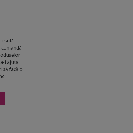
odusul?
de comandă
roduselor
a-i ajuta
ri să facă o
ine