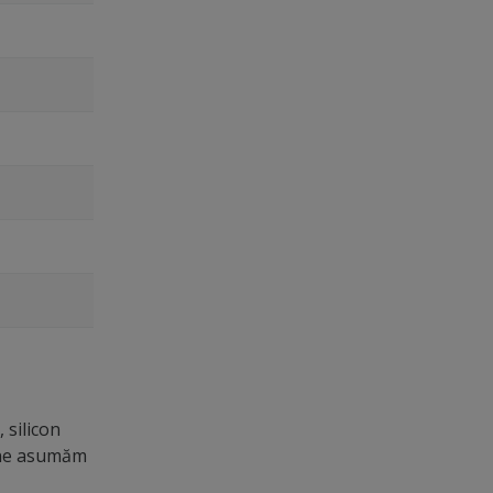
 silicon
u ne asumăm