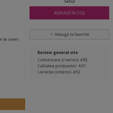
Setul
ADAUGĂ ÎN COȘ
Adaugă la favorite
e de curier)
Review general site
Comunicare și servicii: 4.95
Calitatea produselor: 4.91
Livrarea comenzii: 4.92