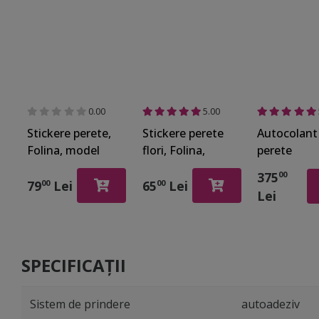
0.00
5.00
Stickere perete,
Stickere perete
Autocolant
Folina, model
flori, Folina,
perete
floral mov,
floarea soarelui
contrablat
375
00
50x70 cm
si fluturi, 60x90
bucătărie,
79
Lei
65
Lei
00
00
Lei
cm
Folina, mod
floral marg
80x400 cm
SPECIFICAȚII
Sistem de prindere
autoadeziv