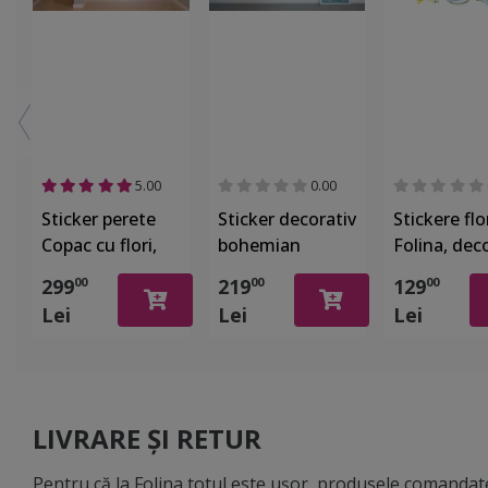
5.00
0.00
Sticker perete
Sticker decorativ
Stickere flor
Copac cu flori,
bohemian
Folina, dec
Folina, decor de
abstract,
margarete,
299
219
129
00
00
00
mari dimensiuni,
compus din 8
planșă 100
Lei
Lei
Lei
2.5 metri
elemente cu
cm
aplicare
independentă,
Folina, racletă
inclusă
LIVRARE ȘI RETUR
Pentru că la Folina totul este ușor, produsele comandate