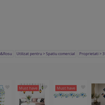
u&Rosu
Utilizat pentru > Spatiu comercial
Proprietati > 
Must have
Must have