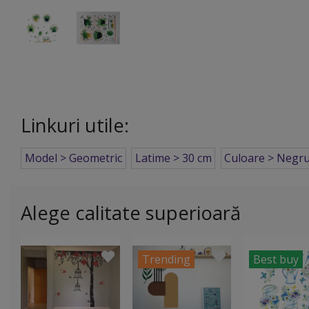
Linkuri utile:
Model > Geometric
Latime > 30 cm
Culoare > Negr
Alege calitate superioară
Trending
Best buy