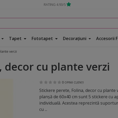
RATING 4.93/5
e
Tapet
Fototapet
Decorațiuni
Accesorii 
plante verzi
, decor cu plante verzi
0
OPINII CLIENȚI
Stickere perete, Folina, decor cu plante 
planşă de 60x40 cm sunt 5 stickere cu ap
individuală. Acestea reprezintă suportur
cu ...